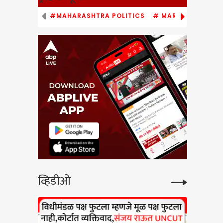
#MAHARASHTRA POLITICS
# MARATHI NEWS
ipur
र
पराभव
रम
 Z
ntar
ा
व्हिडीओ
न नवीन
dolan