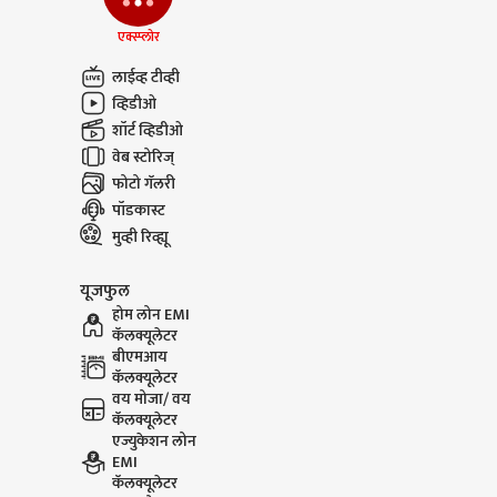
Narendra Modi On
Mallikar
एक्स्प्लोर
Jantar Mantar : मला
Amit Sha
आणि माझ्या आईला
खोलीत राहू
लाईव्ह टीव्ही
शिवीगाळ, मोदींकडून नवीन
खेचून बाहे
व्हिडीओ
व्हिडिओ पोस्ट
शॉर्ट व्हिडीओ
वेब स्टोरिज्
फोटो गॅलरी
पॉडकास्ट
मुव्ही रिव्ह्यू
यूजफुल
होम लोन EMI
कॅलक्यूलेटर
बीएमआय
कॅलक्यूलेटर
वय मोजा/ वय
कॅलक्यूलेटर
एज्युकेशन लोन
EMI
कॅलक्यूलेटर