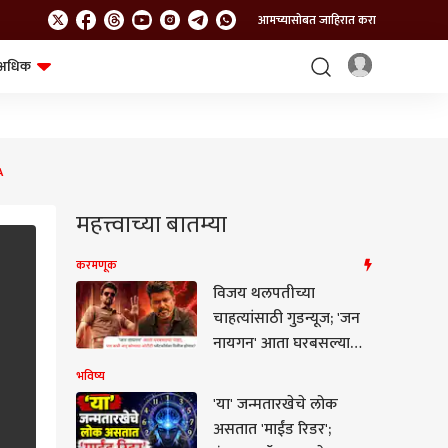
आमच्यासोबत जाहिरात करा
अधिक
शेत-शिवार
भविष्य
A
महत्त्वाच्या बातम्या
करमणूक
विजय थलपतीच्या
चाहत्यांसाठी गुडन्यूज; 'जन
नायगन' आता घरबसल्या
पाहा, पण कोणत्या OTT
भविष्य
प्लॅटफॉर्मवर रिलीज होणार?
'या' जन्मतारखेचे लोक
असतात 'माईंड रिडर';