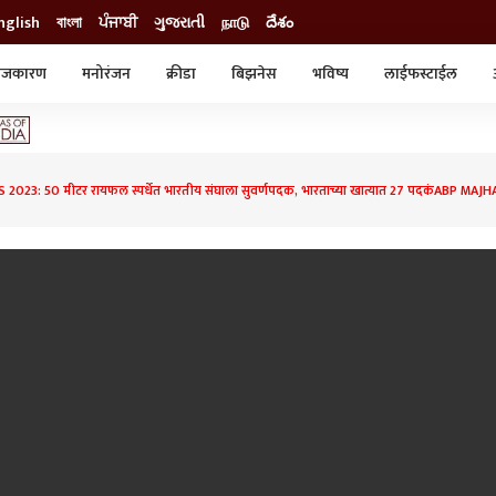
nglish
বাংলা
ਪੰਜਾਬੀ
ગુજરાતી
நாடு
దేశం
ाजकारण
मनोरंजन
क्रीडा
बिझनेस
भविष्य
लाईफस्टाईल
स्टाईल
क्राईम
व्यापार-उद्योग
ट्रेडिंग
ऑटो
2023: 50 मीटर रायफल स्पर्धेत भारतीय संघाला सुवर्णपदक, भारताच्या खात्यात 27 पदकंABP MAJH