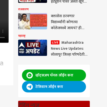
इंट्यूशन पॉवर असते खूप
स्ट्रॉंग, समोरच्या व्यक्तीच्या
राजकारण
मनातलं एका झटक्यात
क्लासेस ठरवणार
ओळखतात
विद्यार्थ्यांनी कोणत्या
कॉलेजमध्ये जायचं? ही
कुठची शिक्षण पद्धत?
महाराष्ट्र
क्लासमध्ये आठ-आठ तास
Maharashtra
गेल्यानंतर कॉलेजमध्ये
News Live Updates:
अटेंडन्स कसा लागतो? राज
सोलापूर जिल्हा परिषदेतील
ठाकरेंकडून शिक्षणातील
ha
सभागृहाचे नाव बदलाला
धंद्याची चिरफाड
राष्ट्रवादी शरद पवार गट
आणि संभाजी ब्रिगेडचा
व्हॉट्सअप चॅनल जॉईन करा
विरोध
टेलिग्राम जॉईन करा
P
ट्रेंडिंग न्यूज