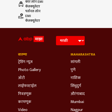
कार लोन EMI
कॅलक्यूलेटर
पर्सनल लोन
EMI
कॅलक्यूलेटर
बातम्या
MAHARASHTRA
ट्रेडिंग न्यूज
सांगली
Photo Gallery
पुणे
ऑटो
नाशिक
लाईफस्टाईल
सिंधुदुर्ग
निवडणूक
औरंगाबाद
करमणूक
Mumbai
Video
Nagpur