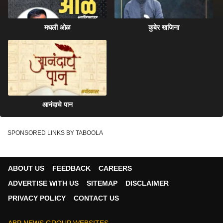
पॉडकास्ट : Eknath Shinde And Prasad Oak
यांच्याशी गप्पा
माझा महाकट्टा पॉडकास्ट
14:51
मधली ओळ
कुबेर खजिना
Majha Maha Katta Podcast : माझा महाकट्टा
पॉडकास्ट : Chetan Sashital यांच्याशी गप्पा
माझा महाकट्टा पॉडकास्ट
03:27
Majha Maha Katta Podcast : माझा महाकट्टा
पॉडकास्ट : Shreyas Talpade यांच्याशी गप्पा
आनंदाचे पान
SPONSORED LINKS BY TABOOLA
ABOUT US
FEEDBACK
CAREERS
ADVERTISE WITH US
SITEMAP
DISCLAIMER
PRIVACY POLICY
CONTACT US
ABP NEWS GROUP WEBSITES