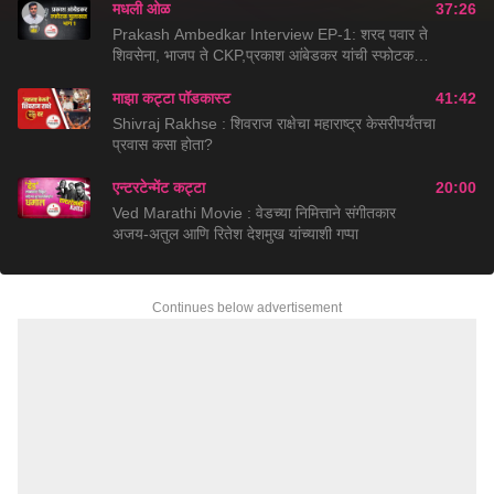
मधली ओळ
37:26
Prakash Ambedkar Interview EP-1: शरद पवार ते
शिवसेना, भाजप ते CKP,प्रकाश आंबेडकर यांची स्फोटक
मुलाखत
माझा कट्टा पॉडकास्ट
41:42
Shivraj Rakhse : शिवराज राक्षेचा महाराष्ट्र केसरीपर्यंतचा
प्रवास कसा होता?
एन्टरटेन्मेंट कट्टा
20:00
Ved Marathi Movie : वेडच्या निमित्ताने संगीतकार
अजय-अतुल आणि रितेश देशमुख यांच्याशी गप्पा
कुबेर खजिना
06:24
Kuber Khajina 30 : दोन जुळे भाऊ, गंभीर गुन्हा आणि
Continues below advertisement
पोलिसांची फसगत
माझा डॉक्टर
04:53
Piles ( Hemorrhoids ): Causes, Symptoms ,
and Treatment : मूळव्याध टाळण्यासाठी काय खबरदारी
घ्याल?
नेत्यांची कारकीर्द
11:41
Milind Narvekar Journey : ठाकरेंचे विश्वासू,