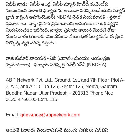
ఏబీపీ నాడు, ఏబీపీ ఆంధ్ర, ఏబీపీ న్యూస్ హెచ్‌డీ కంటెంట్‌కు
సంబంధించి ఎలాంటి ఫిర్యాదును అయినా పరిష్కరించేందుకు న్యూస్
బ్రాడ్ కాస్టింగ్ అసోసియేషన్( NBDA) నైతిక నియమావళి - ప్రసార
ప్రమాణాలు, వార్తా ప్రసార ప్రమాణాలకు అనుగుణంగా ఒక వ్యక్తిని
నియమించడం జరిగింది. వార్తలు ప్రసారం అయిన మొదటి రోజు
నుంచి వారం రోజులకు మించకుండా సంబంధిత ఫిర్యాదును ఈ క్రింద
పేర్కొన్న వ్యక్తి పరిష్కరిస్తారు:
రాజ్ కుమార్ వారియర్ - వీపీ (విధానం మరియు నియంత్రణ
వ్యవహారాలు) - ఫిర్యాదు పరిష్కర్త ఎన్‌బీఎస్ఏ (NBDSA)
ABP Network Pvt. Ltd., Ground, 1st, and 7th Floor, Plot A-
3, A-4, and A-5, Club 125, Sector 125, Noida, Gautam
Buddha Nagar, Uttar Pradesh – 201313 Phone No.:
0120-4760100 Extn. 115
Email:
grievance@abpnetwork.com
అయితే ఫిర్యాదు చేయడానికంటే ముందు వీక్షకులు ఎన్‌బీఏ