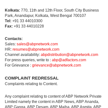
Kolkata:
770, 11th and 12th Floor, South City Business
Park, Anandapur, Kolkata, West Bengal 700107
Tel:
+91 33 44010300
Fax:
+91 33 44010228
Contacts:
Sales:
sales@abpnetwork.com
HR:
resumes@abpnetwork.com
Channel availability:
abpdistribution@abpnetwork.com
For press queries, write to :
abp@adfactors.com
For Grievance :
grievance@abpnetwork.com
COMPLAINT REDRESSAL
Complaints relating to Content.
Any complaint relating to content of ABP Network Private
Limited namely the content in ABP News, ABP Ananda,
ABP Ganga, ABP Desam, ABP Majha, ABP Asmita, ABP