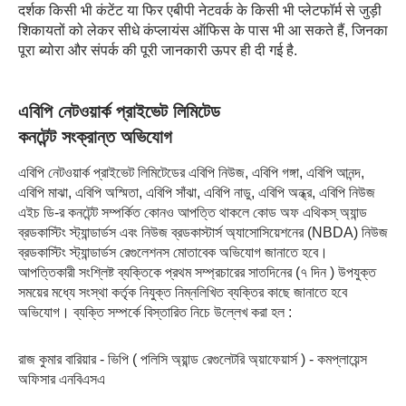
दर्शक किसी भी कंटेंट या फिर एबीपी नेटवर्क के किसी भी प्लेटफॉर्म से जुड़ी
शिकायतों को लेकर सीधे कंप्लायंस ऑफिस के पास भी आ सकते हैं, जिनका
पूरा ब्योरा और संपर्क की पूरी जानकारी ऊपर ही दी गई है.
এবিপি নেটওয়ার্ক প্রাইভেট লিমিটেড
কনটেন্ট সংক্রান্ত অভিযোগ
এবিপি নেটওয়ার্ক প্রাইভেট লিমিটেডের এবিপি নিউজ, এবিপি গঙ্গা, এবিপি আনন্দ,
এবিপি মাঝা, এবিপি অস্মিতা, এবিপি সাঁঝা, এবিপি নাডু, এবিপি অন্ধ্র, এবিপি নিউজ
এইচ ডি-র কনটেন্ট সম্পর্কিত কোনও আপত্তি থাকলে কোড অফ এথিকস্ অ্যান্ড
ব্রডকাস্টিং স্ট্যান্ডার্ডস এবং নিউজ ব্রডকাস্টার্স অ্যাসোসিয়েশনের (NBDA) নিউজ
ব্রডকাস্টিং স্ট্যান্ডার্ডস রেগুলেশনস মোতাবেক অভিযোগ জানাতে হবে।
আপত্তিকারী সংশ্লিষ্ট ব্যক্তিকে প্রথম সম্প্রচারের সাতদিনের (৭ দিন ) উপযুক্ত
সময়ের মধ্যে সংস্থা কর্তৃক নিযুক্ত নিম্নলিখিত ব্যক্তির কাছে জানাতে হবে
অভিযোগ। ব্যক্তি সম্পর্কে বিস্তারিত নিচে উল্লেখ করা হল :
রাজ কুমার বারিয়ার - ভিপি ( পলিসি অ্য়ান্ড রেগুলেটরি অ্য়াফেয়ার্স ) - কমপ্লায়েন্স
অফিসার এনবিএসএ