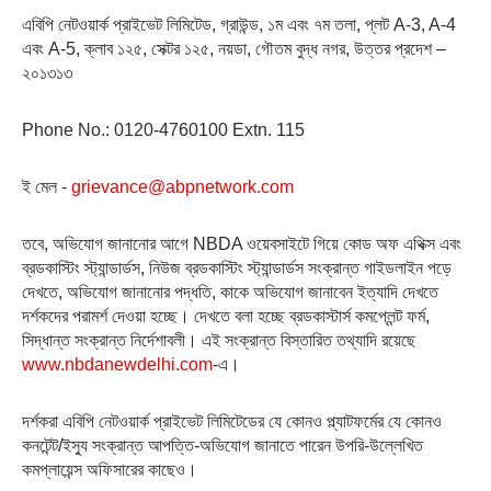
এবিপি নেটওয়ার্ক প্রাইভেট লিমিটেড, গ্রাউন্ড, ১ম এবং ৭ম তলা, প্লট A-3, A-4
এবং A-5, ক্লাব ১২৫, সেক্টর ১২৫, নয়ডা, গৌতম বুদ্ধ নগর, উত্তর প্রদেশ –
২০১৩১৩
Phone No.: 0120-4760100 Extn. 115
ই মেল -
grievance@abpnetwork.com
তবে, অভিযোগ জানানোর আগে NBDA ওয়েবসাইটে গিয়ে কোড অফ এথিক্স এবং
ব্রডকাস্টিং স্ট্যান্ডার্ডস, নিউজ ব্রডকাস্টিং স্ট্যান্ডার্ডস সংক্রান্ত গাইডলাইন পড়ে
দেখতে, অভিযোগ জানানোর পদ্ধতি, কাকে অভিযোগ জানাবেন ইত্যাদি দেখতে
দর্শকদের পরামর্শ দেওয়া হচ্ছে। দেখতে বলা হচ্ছে ব্রডকাস্টার্স কমপ্লেন্ট ফর্ম,
সিদ্ধান্ত সংক্রান্ত নির্দেশাবলী। এই সংক্রান্ত বিস্তারিত তথ্যাদি রয়েছে
www.nbdanewdelhi.com
-এ।
দর্শকরা এবিপি নেটওয়ার্ক প্রাইভেট লিমিটেডের যে কোনও প্ল্যাটফর্মের যে কোনও
কনটেন্ট/ইস্যু সংক্রান্ত আপত্তি-অভিযোগ জানাতে পারেন উপরি-উল্লেখিত
কমপ্লায়েন্স অফিসারের কাছেও।