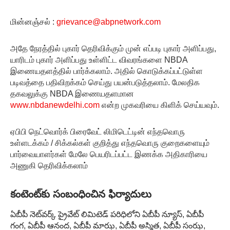
மின்னஞ்சல் :
grievance@abpnetwork.com
அதே நேரத்தில் புகார் தெரிவிக்கும் முன் எப்படி புகார் அளிப்பது,
யாரிடம் புகார் அளிப்பது உள்ளிட்ட விவரங்களை NBDA
இணையதளத்தில் பார்க்கலாம். அதில் கொடுக்கப்பட்டுள்ள
படிவத்தை பதிவிறக்கம் செய்து பயன்படுத்தலாம். மேலதிக
தகவலுக்கு NBDA இணையதளமான
www.nbdanewdelhi.com
என்ற முகவரியை கிளிக் செய்யவும்.
ஏபிபி நெட்வொர்க் பிரைவேட் லிமிடெட்டின் எந்தவொரு
உள்ளடக்கம் / சிக்கல்கள் குறித்து எந்தவொரு குறைகளையும்
பார்வையாளர்கள் மேலே பெயரிடப்பட்ட இணக்க அதிகாரியை
அணுகி தெரிவிக்கலாம்
కంటెంట్‌కు సంబంధించిన ఫిర్యాదులు
ఏబీపీ నెట్‌వర్క్ ప్రైవేట్ లిమిటెడ్ పరిధిలోని ఏబీపీ న్యూస్, ఏబీపీ
గంగ, ఏబీపీ ఆనంద, ఏబీపీ మాఝ, ఏబీపీ అస్మిత, ఏబీపీ సంఝ,