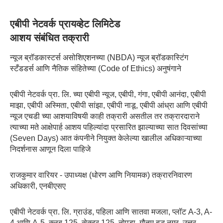
एबीपी नेटवर्क प्रायव्हेट लिमिटेड
आशय संबंधित तक्रारी
न्यूज ब्रॉडकास्टर्स असोशिएशनच्या (NBDA) न्यूज ब्रॉडकास्टिंग
स्टँडडर्स आणि नैतिक संहितेच्या (Code of Ethics) अनुषंगाने
एबीपी नेटवर्क प्रा. लि. च्या एबीपी न्यूज, एबीपी, गंगा, एबीपी आनंदा, एबीपी
माझा, एबीपी अस्मिता, एबीपी सांझा, एबीपी नाडू, एबीपी आंध्रा आणि एबीपी
न्यूज एचडी च्या आशयाविषयी काही तक्रारी असतील तर तक्रारदाराने
त्याच्या मते आक्षेपार्ह आशय पहिल्यांदा प्रसारित झाल्याच्या सात दिवसांच्या
(Seven Days) आत कंपनीने नियुक्त केलेल्या खालील अधिकाऱ्याच्या
निदर्शनास आणून दिला पाहिजे
राजकुमार वारियर - उपाध्यक्ष (धोरण आणि नियामक) तक्रारनिवारण
अधिकारी, एनबीएसए
एबीपी नेटवर्क प्रा. लि. ग्राउंड, पहिला आणि सातवा मजला, प्लॉट A-3, A-
4 आणि A-5, क्लब 125, सेक्टर 125, नोएडा, गौतम बुद्ध नगर, उत्तर