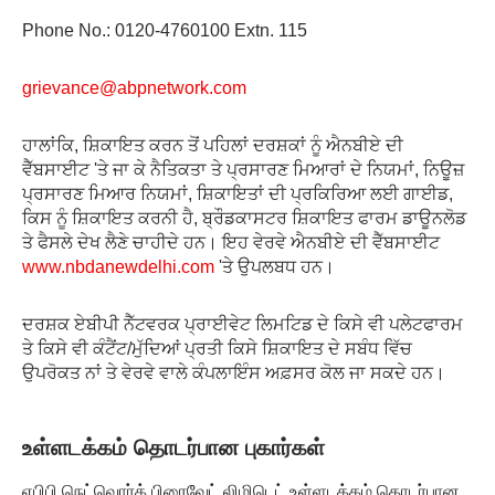
Phone No.: 0120-4760100 Extn. 115
grievance@abpnetwork.com
ਹਾਲਾਂਕਿ, ਸ਼ਿਕਾਇਤ ਕਰਨ ਤੋਂ ਪਹਿਲਾਂ ਦਰਸ਼ਕਾਂ ਨੂੰ ਐਨਬੀਏ ਦੀ
ਵੈੱਬਸਾਈਟ 'ਤੇ ਜਾ ਕੇ ਨੈਤਿਕਤਾ ਤੇ ਪ੍ਰਸਾਰਣ ਮਿਆਰਾਂ ਦੇ ਨਿਯਮਾਂ, ਨਿਊਜ਼
ਪ੍ਰਸਾਰਣ ਮਿਆਰ ਨਿਯਮਾਂ, ਸ਼ਿਕਾਇਤਾਂ ਦੀ ਪ੍ਰਕਿਰਿਆ ਲਈ ਗਾਈਡ,
ਕਿਸ ਨੂੰ ਸ਼ਿਕਾਇਤ ਕਰਨੀ ਹੈ, ਬ੍ਰੌਡਕਾਸਟਰ ਸ਼ਿਕਾਇਤ ਫਾਰਮ ਡਾਊਨਲੋਡ
ਤੇ ਫੈਸਲੇ ਦੇਖ ਲੈਣੇ ਚਾਹੀਦੇ ਹਨ। ਇਹ ਵੇਰਵੇ ਐਨਬੀਏ ਦੀ ਵੈੱਬਸਾਈਟ
www.nbdanewdelhi.com
'ਤੇ ਉਪਲਬਧ ਹਨ।
ਦਰਸ਼ਕ ਏਬੀਪੀ ਨੈੱਟਵਰਕ ਪ੍ਰਾਈਵੇਟ ਲਿਮਟਿਡ ਦੇ ਕਿਸੇ ਵੀ ਪਲੇਟਫਾਰਮ
ਤੇ ਕਿਸੇ ਵੀ ਕੰਟੈਂਟ/ਮੁੱਦਿਆਂ ਪ੍ਰਤੀ ਕਿਸੇ ਸ਼ਿਕਾਇਤ ਦੇ ਸਬੰਧ ਵਿੱਚ
ਉਪਰੋਕਤ ਨਾਂ ਤੇ ਵੇਰਵੇ ਵਾਲੇ ਕੰਪਲਾਇੰਸ ਅਫ਼ਸਰ ਕੋਲ ਜਾ ਸਕਦੇ ਹਨ।
உள்ளடக்கம் தொடர்பான புகார்கள்
ஏபிபி நெட்வொர்க் பிரைவேட் லிமிடெட் உள்ளடக்கம் தொடர்பான