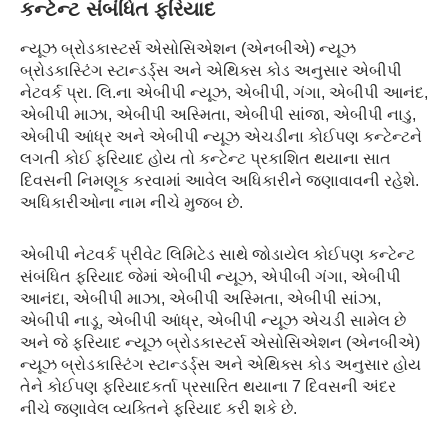
કન્ટેન્ટ સંબંધિત ફરિયાદ
ન્યૂઝ બ્રોડકાસ્ટર્સ એસોસિએશન (એનબીએ) ન્યૂઝ
બ્રોડકાસ્ટિંગ સ્ટાન્ડર્ડ્સ અને એથિક્સ કોડ અનુસાર એબીપી
નેટવર્ક પ્રા. લિ.ના એબીપી ન્યૂઝ, એબીપી, ગંગા, એબીપી આનંદ,
એબીપી માઝા, એબીપી અસ્મિતા, એબીપી સાંજા, એબીપી નાડુ,
એબીપી આંધ્ર અને એબીપી ન્યૂઝ એચડીના કોઈપણ કન્ટેન્ટને
લગતી કોઈ ફરિયાદ હોય તો કન્ટેન્ટ પ્રકાશિત થયાના સાત
દિવસની નિમણૂક કરવામાં આવેલ અધિકારીને જણાવાવની રહેશે.
અધિકારીઓના નામ નીચે મુજબ છે.
એબીપી નેટવર્ક પ્રીવેટ લિમિટેડ સાથે જોડાયેલ કોઈપણ કન્ટેન્ટ
સંબંધિત ફરિયાદ જેમાં એબીપી ન્યૂઝ, એપીબી ગંગા, એબીપી
આનંદા, એબીપી માઝા, એબીપી અસ્મિતા, એબીપી સાંઝા,
એબીપી નાડૂ, એબીપી આંધ્ર, એબીપી ન્યૂઝ એચડી સામેલ છે
અને જે ફરિયાદ ન્યૂઝ બ્રોડકાસ્ટર્સ એસોસિએશન (એનબીએ)
ન્યૂઝ બ્રોડકાસ્ટિંગ સ્ટાન્ડર્ડ્સ અને એથિક્સ કોડ અનુસાર હોય
તેને કોઈપણ ફરિયાદકર્તા પ્રસારિત થયાના 7 દિવસની અંદર
નીચે જણાવેલ વ્યક્તિને ફરિયાદ કરી શકે છે.