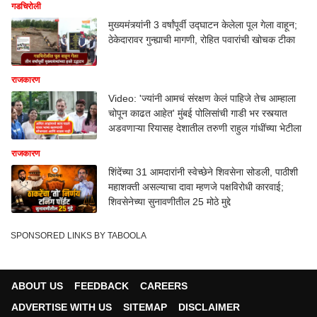
गडचिरोली
मुख्यमंत्र्यांनी 3 वर्षांपूर्वी उद्घाटन केलेला पूल गेला वाहून;
ठेकेदारावर गुन्ह्याची मागणी, रोहित पवारांची खोचक टीका
राजकारण
Video: 'ज्यांनी आमचं संरक्षण केलं पाहिजे तेच आम्हाला
चोपून काढत आहेत' मुंबई पोलिसांची गाडी भर रस्त्यात
अडवणाऱ्या रियासह देशातील तरुणी राहुल गांधींच्या भेटीला
राजकारण
शिंदेंच्या 31 आमदारांनी स्वेच्छेने शिवसेना सोडली, पाठीशी
महाशक्ती असल्याचा दावा म्हणजे पक्षविरोधी कारवाई;
शिवसेनेच्या सुनावणीतील 25 मोठे मुद्दे
SPONSORED LINKS BY TABOOLA
ABOUT US
FEEDBACK
CAREERS
ADVERTISE WITH US
SITEMAP
DISCLAIMER