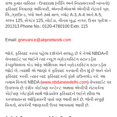
રાજ કુમાર વારિયર - ઉપાધ્યક્ષ (નીતિ અને નિયમનકારી બાબતો)
ફરિયાદ નિવારણ અધિકારી, એનબીએસએ એબીપી નેટવર્ક પ્રા.
લિ.,ગ્રાઉન્ડ, ૧લો અને ૭મો માળ, પ્લોટ A-3, A-4 અને A-5,
ક્લબ 125, સેક્ટર 125, નોઈડા, ગૌતમ બુદ્ધ નગર, ઉત્તર પ્રદેશ –
201313 Phone No.: 0120-4760100 Extn. 115
Email:
grievance@abpnetwork.com
જોકે, ફરિયાદ કરતાં પહેલા દર્શકોને સલાહ છે કે તેઓ NBDAની
વેબસાઈટ પર જઈને ત્યાં ન્યૂઝ બ્રોડકાસ્ટિંગ સ્ટાન્ડર્ડ્સ
રેગ્યુલેશ્સના કોડ ઓફ એથિક્સ અને બ્રોડકાસ્ટિંગ સ્ટાન્ડર્ડ્સ
જોઈ લે. ત્યાંથી એ જાણો કે ફરિયાદ કરવાની રીત શું છે અને કોને
ફરિયાદ કરવી. ત્યાર બાદ ફરિયાદકર્તા ફોર્મ ડાઉનલોડ કરે. આ
તમામ વિગતો NBDA (
www.nbdanewdelhi.com
) વેબસાઈટ પર
ઉપલબ્ધ છે. દર્શક કોઈપણ કન્ટેન્ટ અથવા એબીપી નેટવર્કના
કોઈપણ પ્લેટફોર્મ સાથે જોડાયેલ ફરિયાદને લઈને સીધા જ
કમ્પલાયન્સ ઓફિસરની પાસે પણ આવી શકે છે, જેની સંપૂર્ણ
વિગતો, સંપર્કની જાણકારી ઉપર આપવામાં આવી છે.