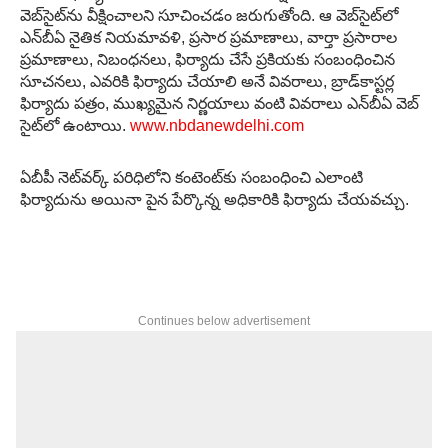
వెబ్‌సైట్‌ను వీక్షించాలని సూచించడం జరుగుతోంది. ఆ వెబ్‌సైట్‌లో
ఎన్‌బీఏ నైతిక నియమావళి, ప్రసార ప్రమాణాలు, వార్తా ప్రసారాల
ప్రమాణాలు, నిబంధనలు, ఫిర్యాదు చేసే ప్రకియకు సంబంధించిన
సూచనలు, ఎవరికి ఫిర్యాదు చేయాలి అనే వివరాలు, బ్రాడ్‌కాస్టర్ల
ఫిర్యాదు పత్రం, ముఖ్యమైన నిర్ణయాలు వంటి వివరాలు ఎన్‌బీఏ వెబ్
సైట్‌లో ఉంటాయి.
www.nbdanewdelhi.com
ఏబీపీ నెట్‌వర్క్ పరిధిలోని కంటెంట్‌కు సంబంధించి ఎలాంటి
ఫిర్యాదును అయినా పైన పేర్కొన్న అధికారికి ఫిర్యాదు చేయవచ్చు.
Continues below advertisement