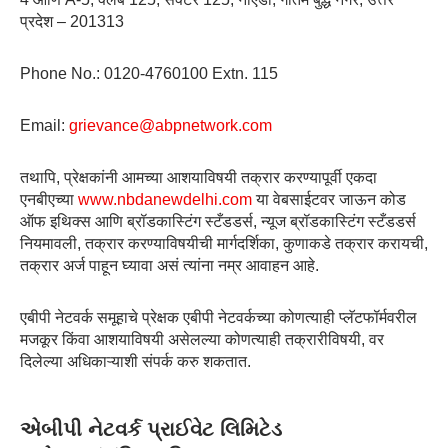
प्रदेश – 201313
Phone No.: 0120-4760100 Extn. 115
Email:
grievance@abpnetwork.com
तथापि, प्रेक्षकांनी आमच्या आशयाविषयी तक्रार करण्यापूर्वी एकदा
एनबीएच्या
www.nbdanewdelhi.com
या वेबसाईटवर जाऊन कोड
ऑफ इथिक्स आणि ब्रॉडकास्टिंग स्टँडडर्स, न्यूज ब्रॉडकास्टिंग स्टँडडर्स
नियमावली, तक्रार करण्याविषयीची मार्गदर्शिका, कुणाकडे तक्रार करायची,
तक्रार अर्ज पाहून घ्यावा असं त्यांना नम्र आवाहन आहे.
एबीपी नेटवर्क समूहाचे प्रेक्षक एबीपी नेटवर्कच्या कोणत्याही प्लॅटफॉर्मवरील
मजकूर किंवा आशयाविषयी असेलल्या कोणत्याही तक्रारीविषयी, वर
दिलेल्या अधिकाऱ्याशी संपर्क करु शकतात.
એબીપી નેટવર્ક પ્રાઈવેટ લિમિટેડ