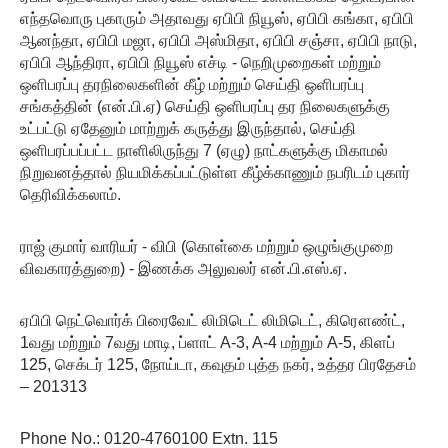
எந்தவொரு புகாரும் அதாவது ஏபிபி நியூஸ், ஏபிபி கங்கா, ஏபிபி
ஆனந்தா, ஏபிபி மஜா, ஏபிபி அஸ்மிதா, ஏபிபி சஞ்சா, ஏபிபி நாடு,
ஏபிபி ஆந்திரா, ஏபிபி நியூஸ் எச்டி - நெறிமுறைகள் மற்றும்
ஒளிபரப்பு தரநிலைகளின் கீழ் மற்றும் செய்தி ஒளிபரப்பு
சங்கத்தின் (என்.பி.ஏ) செய்தி ஒளிபரப்பு தர நிலைகளுக்கு
உட்பட்டு ஏதேனும் மாற்றுக் கருத்து இருந்தால், செய்தி
ஒளிபரப்பப்பட்ட நாளிலிருந்து 7 (ஏழு) நாட்களுக்கு மிகாமல்
நிறுவனத்தால் நியமிக்கப்பட்டுள்ள கீழ்க்காணும் நபரிடம் புகார்
தெரிவிக்கலாம்.
ராஜ் குமார் வாரியர் - விபி (கொள்கை மற்றும் ஒழுங்குமுறை
விவகாரத்துறை) - இணக்க அலுவலர் என்.பி.எஸ்.ஏ.
ஏபிபி நெட்வொர்க் பிரைவேட் லிமிடெட் லிமிடெட், கிரௌண்ட்,
1வது மற்றும் 7வது மாடி, ப்ளாட் A-3, A-4 மற்றும் A-5, கிளப்
125, செக்டர் 125, நோய்டா, கவுதம் புத்த நகர், உத்தர பிரதேசம்
– 201313
Phone No.: 0120-4760100 Extn. 115