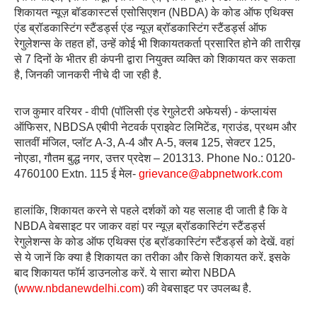
शिकायत न्यूज़ बॉडकास्टर्स एसोसिएशन (NBDA) के कोड ऑफ एथिक्स
एंड ब्रॉडकास्टिंग स्टैंडर्ड्स एंड न्यूज़ ब्रॉडकास्टिंग स्टैंडर्ड्स ऑफ
रेगुलेशन्स के तहत हों, उन्हें कोई भी शिकायतकर्ता प्रसारित होने की तारीख़
से 7 दिनों के भीतर ही कंपनी द्वारा नियुक्त व्यक्ति को शिकायत कर सकता
है, जिनकी जानकरी नीचे दी जा रही है.
राज कुमार वरियर - वीपी (पॉलिसी एंड रेगुलेटरी अफेयर्स) - कंप्लायंस
ऑफिसर, NBDSA एबीपी नेटवर्क प्राइवेट लिमिटेंड, ग्राउंड, प्रथम और
सातवीं मंजिल, प्लॉट A-3, A-4 और A-5, क्लब 125, सेक्टर 125,
नोएडा, गौतम बुद्ध नगर, उत्तर प्रदेश – 201313. Phone No.: 0120-
4760100 Extn. 115 ई मेल-
grievance@abpnetwork.com
हालांकि, शिकायत करने से पहले दर्शकों को यह सलाह दी जाती है कि वे
NBDA वेबसाइट पर जाकर वहां पर न्यूज़ ब्रॉडकास्टिंग स्टैंडर्ड्स
रेगुलेशन्स के कोड ऑफ एथिक्स एंड ब्रॉडकास्टिंग स्टैंडर्ड्स को देखें. वहां
से ये जानें कि क्या है शिकायत का तरीका और किसे शिकायत करें. इसके
बाद शिकायत फॉर्म डाउनलोड करें. ये सारा ब्योरा NBDA
(
www.nbdanewdelhi.com
) की वेबसाइट पर उपलब्ध है.