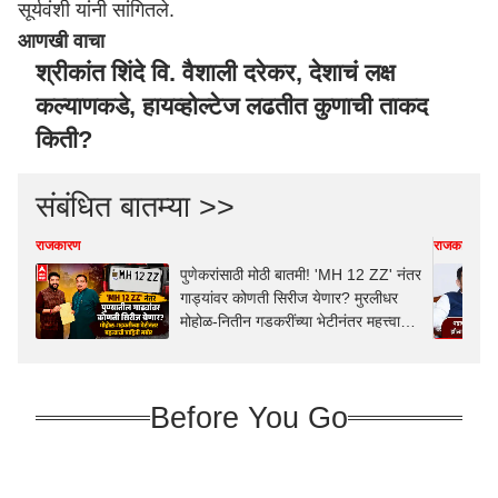
सूर्यवंशी यांनी सांगितले.
आणखी वाचा
श्रीकांत शिंदे वि. वैशाली दरेकर, देशाचं लक्ष
कल्याणकडे, हायव्होल्टेज लढतीत कुणाची ताकद
किती?
संबंधित बातम्या >>
राजकारण
राजकारण
पुणेकरांसाठी मोठी बातमी! 'MH 12 ZZ' नंतर
गाड्यांवर कोणती सिरीज येणार? मुरलीधर
मोहोळ-नितीन गडकरींच्या भेटीनंतर महत्त्वाची
माहिती समोर
Before You Go