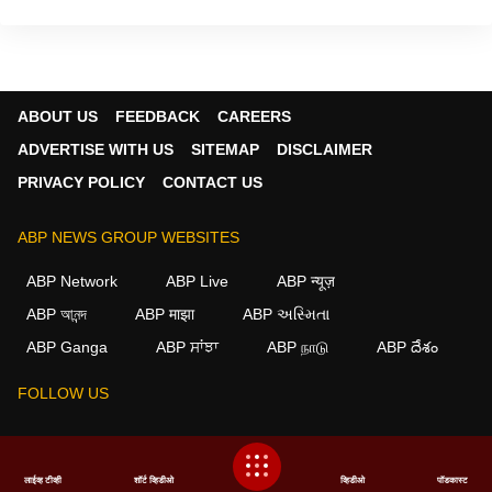
ABOUT US
FEEDBACK
CAREERS
ADVERTISE WITH US
SITEMAP
DISCLAIMER
PRIVACY POLICY
CONTACT US
ABP NEWS GROUP WEBSITES
ABP Network
ABP Live
ABP न्यूज़
ABP আনন্দ
ABP माझा
ABP અસ્મિતા
ABP Ganga
ABP ਸਾਂਝਾ
ABP நாடு
ABP దేశం
FOLLOW US
This website follows the
DNPA Code of Ethics.
Copyright@2026.
लाईव्ह टीव्ही
शॉर्ट व्हिडीओ
व्हिडीओ
पॉडकास्ट