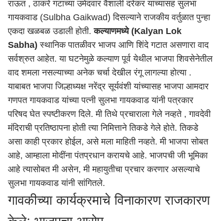
राऊत , ठाकरे गटाच्या उमेदवार वैशाली दरेकर यांच्यासह सुलभा
गायकवाड (Sulbha Gaikwad) दिसल्याने राजकीय वर्तुळात पुन्हा
एकदा खळबळ उडाली होती.
कल्याणमध्ये (Kalyan Lok
Sabha)
स्थानिक पातळीवर भाजप आणि शिंदे गटात असणारा वाद
सर्वश्रुत आहेत. या घटनेमुळे कल्याण पूर्व येथील भाजपा शिवसेनेतील
वाद शमला नसल्याच्या अनेक चर्चा देखील रंगू लागल्या होत्या .
याबाबत भाजपा जिल्हाध्यक्ष नरेंद्र सूर्यवंशी यांच्यासह भाजपा आमदार
गणपत गायकवाड यांच्या पत्नी सुलभा गायकवाड यांनी पत्रकार
परिषद घेत स्पष्टीकरण दिले. मी तिथे प्रचाराला गेले नव्हते , गावदेवी
मंदिराची प्रतिष्ठापना होती त्या निमित्ताने तिकडे गेले होते. तिकडे
असा काही प्रकार होईल, असे मला माहिती नव्हते. मी भाजपा सोबत
आहे, आम्हाला मोदींना पंतप्रधान करायचे आहे. भाजपची जी भूमिका
आहे त्यासोबत मी असेन, मी महायुतीचा प्रचार करणार असल्याचे
सुलभा गायकवाड यांनी सांगितले.
गावकीच्या कार्यक्रमाचे विनाकारण राजकारण