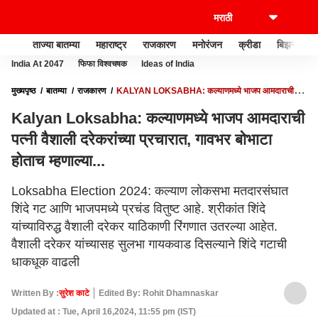
ताज्या बातम्या
महाराष्ट्र
राजकारण
मनोरंजन
क्रीडा
बिझनेस
India At 2047
फिफा विश्वचषक
Ideas of India
मुख्यपृष्ठ
बातम्या
राजकारण
KALYAN LOKSABHA: कल्याणमध्ये भाजप आमदाराची
पत्नी वैशाली दरेकरांच्या प्रचारात, गावभर बोभाटा होताच म्हणाल्या...
Kalyan Loksabha: कल्याणमध्ये भाजप आमदाराची
पत्नी वैशाली दरेकरांच्या प्रचारात, गावभर बोभाटा
होताच म्हणाल्या...
Loksabha Election 2024: कल्याण लोकसभा मतदारसंघात
शिंदे गट आणि भाजपमध्ये प्रचंड वितुष्ट आहे. श्रीकांत शिंदे
यांच्याविरुद्ध वैशाली दरेकर याठिकाणी रिंगणात उतरल्या आहेत.
वैशाली दरेकर यांच्यासह सुलभा गायकवाड दिसल्याने शिंदे गटाची
धाकधूक वाढली
Written By :
सुरेश काटे
Edited By: Rohit Dhamnaskar
Updated at : Tue, April 16,2024, 11:55 pm (IST)