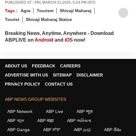
PUBLISHED AT : FRI, MARCH 21,2025, 5:24 PM (IST)
Tags :
Agra
Tourism
Shivaji Maharaj
Tourist
Shivaji Maharaj Statue
Breaking News, Anytime, Anywhere - Download
ABPLIVE on
Android
and
iOS
now!
ABOUT US
FEEDBACK
CAREERS
ADVERTISE WITH US
SITEMAP
DISCLAIMER
PRIVACY POLICY
CONTACT US
ABP NEWS GROUP WEBSITES
ABP Network
ABP Live
ABP न्यूज़
ABP আনন্দ
ABP माझा
ABP અસ્મિતા
ABP Ganga
ABP ਸਾਂਝਾ
ABP நாடு
ABP దేశం