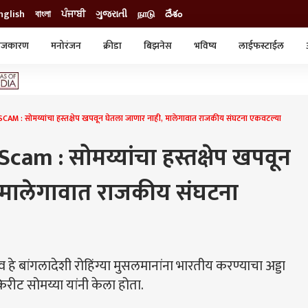
nglish
বাংলা
ਪੰਜਾਬੀ
ગુજરાતી
நாடு
దేశం
ाजकारण
मनोरंजन
क्रीडा
बिझनेस
भविष्य
लाईफस्टाईल
स्टाईल
क्राईम
व्यापार-उद्योग
ट्रेडिंग
ऑटो
M : सोमय्यांचा हस्तक्षेप खपवून घेतला जाणार नाही, मालेगावात राजकीय संघटना एकवटल्या
Scam : सोमय्यांचा हस्तक्षेप खपवून
 मालेगावात राजकीय संघटना
हे बांगलादेशी रोहिंग्या मुसलमानांना भारतीय करण्याचा अड्डा
रीट सोमय्या यांनी केला होता.