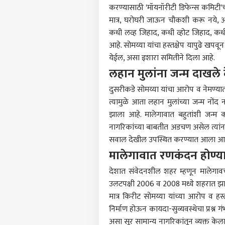
करण्यासाठी 'मॉयनॉरीटी डिफेन्स कमिट
मात्र, घरोघरी जाऊन चौकशी करू नये,
कधी लव्ह जिहाद, कधी व्होट जिहाद, कध
आहे. सोमय्या यांचा हस्तक्षेप यापुढे खपवू
येईल, असा इशारा समितीने दिला आहे.
लहान मुलांना जन्म दाखल
पर्सनल
दुसरीकडे सोमय्या यांचा आरोप व नेमण्य
त्यामुळे आता लहान मुलांच्या जन्म नोंद न
टॉप
हॅलो गेस्ट
झाला आहे. मालेगावात बहुतांशी जन्म 
नागरिकांच्या बाबतीत अडचण असेल त्यांन
राजक
आमच्यासोबत जाहिरात करा
सवाल देखील उपस्थित करण्यात आला आ
प्रायव्हसी पॉलिसी
मालेगावात रणकंदन होण्य
संपर्क साधा
देशात संवेदनशील शहर म्हणून मालेगाव
करिअर
उलटपक्षी 2006 व 2008 मध्ये शहरात झाल
सगळ्
फीडबॅक
मात्र किरीट सोमय्या यांच्या आरोप व हस
आंदो
आमच्याबद्दल
निर्माण होऊन कायदा-सुव्यवस्थेचा प्रश्न ग
इकडे
करम
फत्त
असा सूर सामान्य नागरिकांतून व्यक्त के