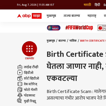
मराठी
हिंदी
E
Fri, Aug 7, 2026 | 11:35 AM IST
मुख्यपृष्ठ
ताज्या बातम्या
महाराष्ट्र
र
बातम्या
जॅाब माझा
लाईफ
भारत
महाराष्ट्र
टेक-गॅजेट
मुंबई
ऑटो
टेलिव्हिजन
विश्व
विश्व
मुख्यपृष्ठ
बातम्या
नाशिक
BIRTH CERTIFICATE SCA
कोल्हापूर
पुणे
Birth Certificate 
नवी मुंबई
अमरावती
एक्स्प्लोर
घेतला जाणार नाही,
अहमदनगर
लाईव्ह टीव्ही
अकोला
व्हिडीओ
एकवटल्या
शॉर्ट व्हिडीओ
वेब स्टोरिज्
फोटो गॅलरी
Birth Certificate Scam : मालेगाव 
पॉडकास्ट
असल्याचा गंभीर आरोप भाजप नेते कि
मुव्ही रिव्ह्यू