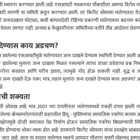
ी'ची स्थापना करण्यात आली आहे. एसआयटी पथकाच्या चौकशीला आमचा विरोध ना
 अशी मागणी या समिती कडून करण्यात आली. तर किरीट सोमय्या मालेगावात य
ी जन्मदाखला घोटाळा, कधी बांगलादेशी रोहिंग्या प्रकरणी मालेगावला बदनाम क
न घेतला जाणार नाही. अन्यथा 6 फेब्रुवारीनंतर समितीच्या वतीने तीव्र आंदोलन छेडण्
े देण्यास काय अडचण?
 कॉर्नर
ात आलेल्या एसआयटीमुळे मालेगावात जन्म दाखले देण्यास स्थगिती देण्यात आली आ
 झालेल्या मुलांना जन्म दाखला मिळत नसल्याने त्यांचा शाळा प्रवेशाचा प्रश्न निर्
 आर्टिकल
टॉप रील्स
करोना काळात आणि घरीच झाला, त्यामुळे नोंद होऊ शकली नाही. वृद्ध व ज्ये
ा जन्म दाखले देऊ नका. मात्र, लहान मुलांना जन्म दाखले देण्यास काय अडचण? 
ारण
राजकारण
पुणे
राज
हे.
ाची शक्यता
ची ओळख आहे. मात्र 2001 च्या दंगलीनंतर मालेगावमध्ये एकही दंगल झाली ना
ेल्या बॉम्बस्फोटानंतरही शहरातील हिंदू - मुस्लिमांचा सामाजिक एकोपा कायम आ
या देशाचं लक्ष जेन झी
क्लासेस ठरवणार विद्यार्थ्यांनी
मुंबई-पुणे मिसिंग लिंकवर
नाशि
्तक्षेपामुळे दोन्ही समाजात तेढ निर्माण होऊन सामाजिक एकोपा बिघडण्याची स्थ
लनाच्या यशाकडे अन्
कोणत्या कॉलेजमध्ये जायचं?
धडकी भरवणारा भीषण
गुजर
ंभीर होण्याचा धोका व्यक्त होत आहे. शासनाने किरीट सोमय्या यांचा हस्तक्षेप थांबवा
 मोदी सरकारची मोहीम
णूक
ही कुठची शिक्षण पद्धत?
महाराष्ट्र
अपघात, कार टेम्पोला
क्राईम
प्रत
क्राई
े, लोकसभा मतदारसंघ
क्लासमध्ये आठ-आठ तास
धडकली, एकाचा मृत्यू, पाहा
कमिश
ला जात आहे. आता या वादात मालेगाव मध्यचे आमदार मौलाना मुफ्ती मोहम्मद इस्म