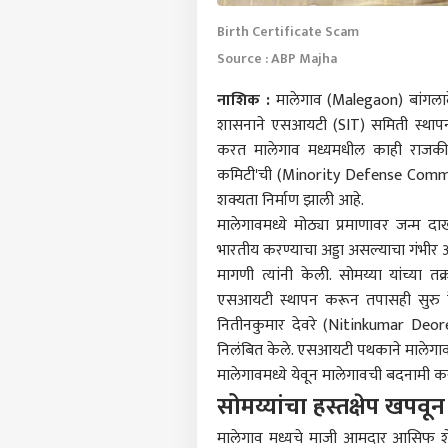
Birth Certificate Scam
Source : ABP Majha
नाशिक
:
मालेगाव (Malegaon) बांगलादे
शासनाने एसआयटी (SIT) समिती स्थापन 
करत मालेगाव मध्यमधील काही राजकीय 
कमिटी'ची (Minority Defense Committe
शक्यता निर्माण झाली आहे.
मालेगावमध्ये मोठ्या प्रमाणावर जन्म द
भारतीय करण्याचा अड्डा असल्याचा गंभीर
मागणी त्यांनी केली. सोमय्या यांच्या तक
एसआयटी स्थापन करून तपासही सुरु क
नितीनकुमार देवरे (Nitinkumar Deo
निलंबित केले. एसआयटी पथकाने मालेगाव
मालेगावमध्ये येवून मालेगावची बदनामी 
सोमय्यांचा हस्तक्षेप खपव
मालेगाव मध्यचे माजी आमदार आसिफ शेख व 