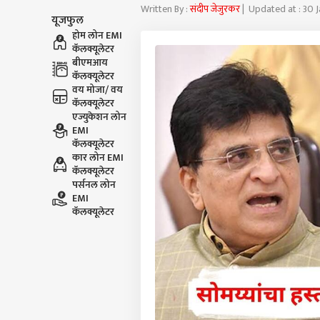
Written By :
संदीप जेजुरकर
| Updated at : 30 
यूजफुल
होम लोन EMI
कॅलक्यूलेटर
बीएमआय
कॅलक्यूलेटर
वय मोजा/ वय
कॅलक्यूलेटर
एज्युकेशन लोन
EMI
कॅलक्यूलेटर
कार लोन EMI
कॅलक्यूलेटर
पर्सनल लोन
EMI
कॅलक्यूलेटर