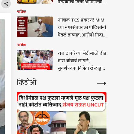
प्रत्येकाला फक्त आपापल्या
ठाकरेंकडून शिक्षणातील
कमिशनशी देणंघेणं; राज
नाशिक
धंद्याची चिरफाड
ठाकरेंची टीका
नाशिक TCS प्रकरण! MIM
च्या नगरसेवकाला पोलिसांनी
घेतलं ताब्यात, आरोपी निदा
खानला मदत केल्याचा
नाशिक
ठपका
राज ठाकरेंच्या भेटीसाठी दीड
तास थांबावं लागलं,
सुवर्णपदक विजेता खेळाडू
आणि प्रशिक्षकाचा संताप
व्हिडीओ