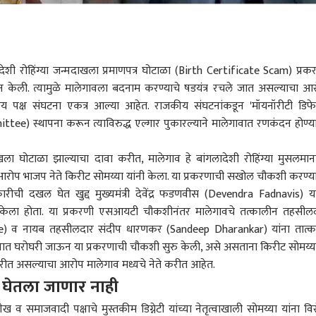
शी रोहिंग्या जन्मदाखला प्रमाणपत्र घोटाळा (Birth Certificate Scam) प्रक
केली. त्यामुळे मालेगावला बदनाम करण्याचे षडयंत्र रचले जात असल्याचा आ
पक्ष संघटना एकत्र आल्या आहेत. राजकीय संघटनांकडून 'मॉयनॉरीटी डिफे
e) स्थापना करून त्याविरुद्ध एल्गार पुकारल्याने मालेगावात रणकंदन होण्य
ाखला घोटाळा झाल्याचा दावा करीत, मालेगाव हे बांगलादेशी रोहिंग्या मुसलमाना
 आरोप भाजप नेते किरीट सोमय्या यांनी केला. या प्रकरणाची सखोल चौकशी करण्य
्रारीची दखल घेत खुद्द मुख्यमंत्री
देवेंद्र फडणवीस
(Devendra Fadnavis) या
ेला होता. या प्रकरणी एसआयटी चौकशीनंतर मालेगावचे तत्कालीन तहसील
re) व नायब तहसीलदार संदीप धारणकर (Sandeep Dharankar) यांना तात्
ात घरोघरी जाऊन या प्रकरणाची चौकशी सुरु केली, असे असताना किरीट सोमय्या
करीत असल्याचा आरोप मालेगाव मध्यचे नेते करीत आहेत.
ून घेतला जाणार नाही
समाजवादी पक्षाचे मुस्तकीम डिग्नेटी यांच्या नेतृत्वाखाली सोमय्या यांना वि