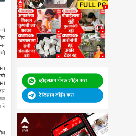
रणी
रोप
न्स
ाची
ंना
ाची
व्हॉट्सअप चॅनल जॉईन करा
ंनी
दार
टेलिग्राम जॉईन करा
काळ
 हे
रोध