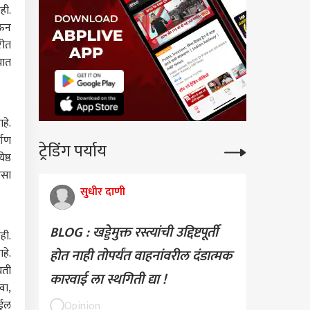
ही.
ेऊन
रीत
यात
हे.
माण
ट्रेडिंग पर्याय
ष्ठ
असा
कारण
सुधीर दाणी
BLOG : खड्डेमुक्त रस्त्यांची उद्दिष्टपूर्ती
ही.
होत नाही तोपर्यंत वाहनांवरील दंडात्मक
हे.
कच्या कुंभमेळ्यासाठी
िती
ातचे कंत्राटदार आणले,
कारवाई ला स्थगिती द्या !
वा,
्येकाला फक्त आपापल्या
म
नशी देणंघेणं; राज
ाईल
Opinion