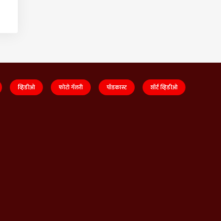
व्हिडीओ
फोटो गॅलरी
पॉडकास्ट
शॉर्ट व्हिडीओ