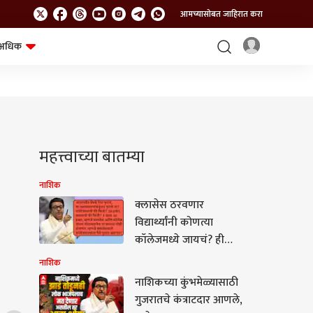
आमच्यासोबत जाहिरात करा
अधिक
शेत-शिवार
भविष्य
महत्त्वाच्या बातम्या
नाशिक
क्लासेस ठरवणार
विद्यार्थ्यांनी कोणत्या
कॉलेजमध्ये जायचं? ही
कुठची शिक्षण पद्धत?
नाशिक
क्लासमध्ये आठ-आठ तास
नाशिकच्या कुंभमेळ्यासाठी
गेल्यानंतर कॉलेजमध्ये
गुजरातचे कंत्राटदार आणले,
अटेंडन्स कसा लागतो? राज