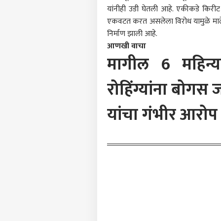
पुर्न
यांनीही उडी घेतली आहे. एकीकडे किरी
मतां
एकवटत करत असलेला विरोध यामुळे मालेगा
निर्माण झाली आहे.
370 र
आणखी वाचा
वादान
मागील 6 महिन्
LOGIN
होऊन
करत म
रोहिंग्यांना बोगस 
यांचा गंभीर आरोप