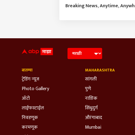
Breaking News, Anytime, Anyw
बातम्या
MAHARASHTRA
ट्रेडिंग न्यूज
सांगली
Photo Gallery
पुणे
ऑटो
नाशिक
लाईफस्टाईल
सिंधुदुर्ग
निवडणूक
औरंगाबाद
करमणूक
Mumbai