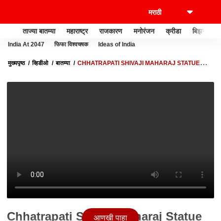
ताज्या बातम्या
महाराष्ट्र
राजकारण
मनोरंजन
क्रीडा
बिझनेस
India At 2047
फिफा विश्वचषक
Ideas of India
मुख्यपृष्ठ
व्हिडीओ
बातम्या
CHHATRAPATI SHIVAJI MAHARAJ STATUE
:जपानच्या टोकियोत बसवणार शिवरायांचा पुतळा, देशभरात रथयात्रा सुरू
Chhatrapati Shivaji Maharaj Statue
आणखी पाहा