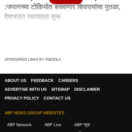
:जपानच्या टोकियोत बसवणार शिवरायांचा पुतळा,
देशभरात रथयात्रा सुरू
Written By :
जयदीप मेढे
31 Jan 2025 08:22 PM (IST)
Chhatrapati Shivaji Maharaj Statue :जपानच्या टोकियोत बसवणार
शिवरायांचा पुतळा, देशभरात पुतळ्याची भव...
see more
SPONSORED LINKS BY TABOOLA
Japan
Tokyo
Tags :
Chhatrapati Shivaji Maharaj Statue
ABP Majha
ABOUT US
FEEDBACK
CAREERS
ADVERTISE WITH US
SITEMAP
DISCLAIMER
PRIVACY POLICY
CONTACT US
बातम्या व्हिडीओ
ABP NEWS GROUP WEBSITES
नवी मुंबई
ABP Network
ABP Live
ABP न्यूज़