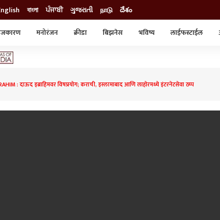
English
বাংলা
ਪੰਜਾਬੀ
ગુજરાતી
நாடு
దేశం
ाजकारण
मनोरंजन
क्रीडा
बिझनेस
भविष्य
लाईफस्टाईल
स्टाईल
क्राईम
व्यापार-उद्योग
ट्रेडिंग
ऑटो
M : दाऊद इब्राहिमवर विषप्रयोग; कराची, इस्लामाबाद आणि लाहोरमध्ये इंटरनेटसेवा ठप्प