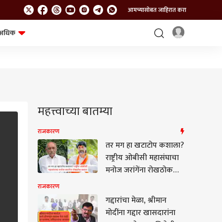
आमच्यासोबत जाहिरात करा
अधिक
शेत-शिवार
भविष्य
महत्त्वाच्या बातम्या
राजकारण
तर मग हा खटाटोप कशाला?
राष्ट्रीय ओबीसी महासंघाचा
मनोज जरांगेंना रोखठोक
सवाल, आंदोलनावरून राज्य
राजकारण
सरकारलाही थेट इशारा
गद्दारांचा मेळा, श्रीमान
मोदींना गद्दार खासदारांना