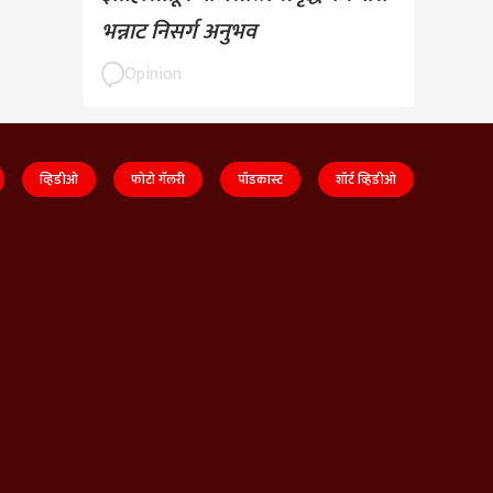
भन्नाट निसर्ग अनुभव
Opinion
व्हिडीओ
फोटो गॅलरी
पॉडकास्ट
शॉर्ट व्हिडीओ