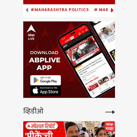
#MAHARASHTRA POLITICS
# MARATHI NEWS
ipur
र
पराभव
रम
 Z
व्हिडीओ
ntar
ा
न नवीन
dolan