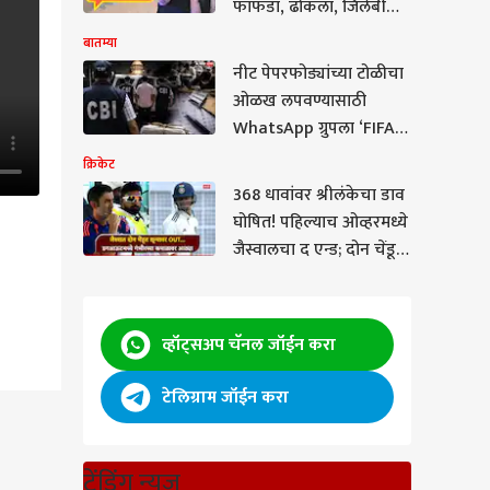
फाफडा, ढोकला, जिलेबीची
पार्टी द्यायला वेळ पण संसदेत
बातम्या
साधं डोकावून जायला वेळ
नीट पेपरफोड्यांच्या टोळीचा
नाही, हा जनतेचा अपमान;
ओळख लपवण्यासाठी
संजय राऊतांचा सडकून
WhatsApp ग्रुपला ‘FIFA
प्रहार
World Cup 2026’ नाव
क्रिकेट
अन् ‘कैलाश-शिवालिक’ कोड
368 धावांवर श्रीलंकेचा डाव
घोषित! पहिल्याच ओव्हरमध्ये
जैस्वालचा द एन्ड; दोन चेंडूत
शून्यावर OUT,
डगआऊटमध्ये गंभीरच्या
कपाळावर आठ्या
व्हॉट्सअप चॅनल जॉईन करा
टेलिग्राम जॉईन करा
दाऊद
ल...
ट्रेंडिंग न्यूज