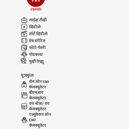
एक्स्प्लोर
Narendra Modi On
Mallikar
लाईव्ह टीव्ही
Jantar Mantar : मला
Amit Sha
आणि माझ्या आईला
खोलीत राहू
व्हिडीओ
शिवीगाळ, मोदींकडून नवीन
खेचून बाहे
शॉर्ट व्हिडीओ
व्हिडिओ पोस्ट
वेब स्टोरिज्
फोटो गॅलरी
पॉडकास्ट
मुव्ही रिव्ह्यू
यूजफुल
होम लोन EMI
कॅलक्यूलेटर
बीएमआय
कॅलक्यूलेटर
वय मोजा/ वय
कॅलक्यूलेटर
एज्युकेशन लोन
EMI
कॅलक्यूलेटर