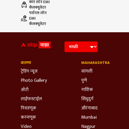
कार लोन EMI
कॅलक्यूलेटर
पर्सनल लोन
EMI
कॅलक्यूलेटर
बातम्या
MAHARASHTRA
ट्रेडिंग न्यूज
सांगली
Photo Gallery
पुणे
ऑटो
नाशिक
लाईफस्टाईल
सिंधुदुर्ग
निवडणूक
औरंगाबाद
करमणूक
Mumbai
Video
Nagpur