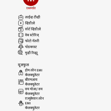
एक्स्प्लोर
Dharashiv Water Issue :
Tukaram
धाराशिवमध्ये अतिवृष्टी
Court Cha
लाईव्ह टीव्ही
होऊनही नद्या, ओढे कोरडेच
आम्हीही को
व्हिडीओ
करू
शॉर्ट व्हिडीओ
वेब स्टोरिज्
फोटो गॅलरी
पॉडकास्ट
मुव्ही रिव्ह्यू
यूजफुल
होम लोन EMI
कॅलक्यूलेटर
बीएमआय
कॅलक्यूलेटर
वय मोजा/ वय
कॅलक्यूलेटर
एज्युकेशन लोन
EMI
कॅलक्यूलेटर