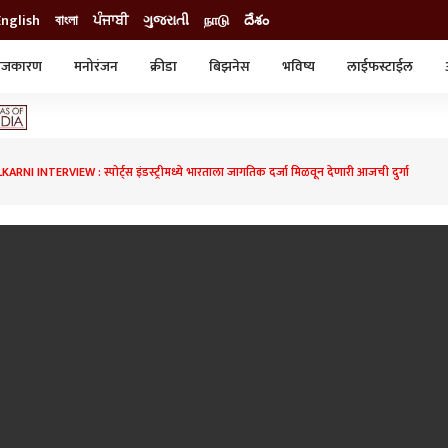
English
বাংলা
ਪੰਜਾਬੀ
ગુજરાતી
நாடு
దేశం
ाजकारण
मनोरंजन
क्रीडा
बिझनेस
भविष्य
लाईफस्टाईल
स्टाईल
क्राईम
व्यापार-उद्योग
ट्रेडिंग
ऑटो
RNI INTERVIEW : स्पोर्ट्स इंडस्ट्रीमध्ये भारताला जागतिक दर्जा मिळवून देणारी आजची दुर्गा