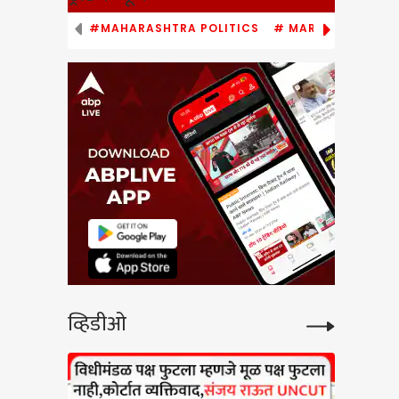
#MAHARASHTRA POLITICS
# MARATHI NEWS
low
े वादंग
 गुड्डा,
व्हिडीओ
gress
खोरी
बई