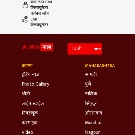
कार लोन EMI
कॅलक्यूलेटर
पर्सनल लोन
EMI
कॅलक्यूलेटर
बातम्या
MAHARASHTRA
ट्रेडिंग न्यूज
सांगली
Photo Gallery
पुणे
ऑटो
नाशिक
लाईफस्टाईल
सिंधुदुर्ग
निवडणूक
औरंगाबाद
करमणूक
Mumbai
Video
Nagpur