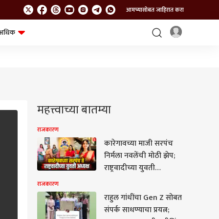
आमच्यासोबत जाहिरात करा
अधिक
शेत-शिवार
भविष्य
महत्त्वाच्या बातम्या
राजकारण
कारेगावच्या माजी सरपंच
निर्मला नवलेंची मोठी झेप;
राष्ट्रवादीच्या युवती
प्रदेशाध्यक्षपदी निवड
राजकारण
राहुल गांधींचा Gen Z सोबत
संपर्क साधण्याचा प्रयत्न;