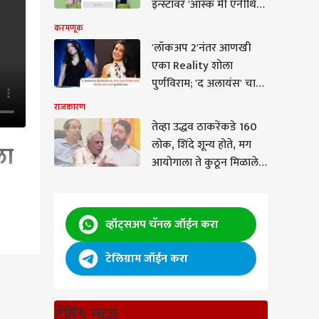
इन्स्टावर 'आस्क मी एनीथिंग'
सेशन सुरू, म्हणाले, तुम्ही
करमणूक
मला काहीही विचारू शकता
'लॉकअप 2'नंतर आणखी
एका Reality शोला
पुर्णविराम; 'द अलायंस' चा
ग्रँड फिनाले पार, कुणी
राजकारण
पटकावली ट्रॉफी?
तेव्हा उद्धव ठाकरेंकडे 160
लोक, शिंदे शून्य होते, मग
ला
आयोगाला ते कुठून मिळाले?
असं कसं करू शकतो?
कोणत्या कायद्यानुसार केलं?
कपिल सिब्बलांचे निवडणूको
व्हॉट्सअप चॅनल जॉईन करा
आयोगाच्या कारभाराची
चिरफाड करणारे 7 तगडे मुद्दे
टेलिग्राम जॉईन करा
ातमी
ट्रेंडिंग न्यूज