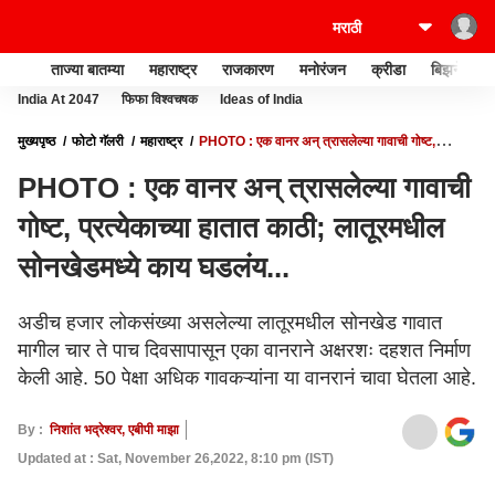
ताज्या बातम्या
महाराष्ट्र
राजकारण
मनोरंजन
क्रीडा
बिझनेस
India At 2047
फिफा विश्वचषक
Ideas of India
मुख्यपृष्ठ
फोटो गॅलरी
महाराष्ट्र
PHOTO : एक वानर अन् त्रासलेल्या गावाची गोष्ट,
प्रत्येकाच्या हातात काठी; लातूरमधील सोनखेडमध्ये काय घडलंय...
PHOTO : एक वानर अन् त्रासलेल्या गावाची
गोष्ट, प्रत्येकाच्या हातात काठी; लातूरमधील
सोनखेडमध्ये काय घडलंय...
अडीच हजार लोकसंख्या असलेल्या लातूरमधील सोनखेड गावात
मागील चार ते पाच दिवसापासून एका वानराने अक्षरशः दहशत निर्माण
केली आहे. 50 पेक्षा अधिक गावकऱ्यांना या वानरानं चावा घेतला आहे.
By :
निशांत भद्रेश्वर, एबीपी माझा
Updated at : Sat, November 26,2022, 8:10 pm (IST)