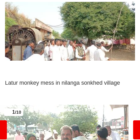
Latur monkey mess in nilanga sonkhed village
1
/10