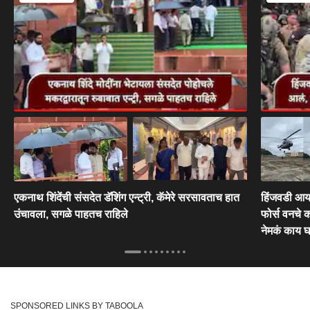
एकनाथ शिंदेंची संसदेत डॅशिंग एन्ट्री, कॅमेरे सरसावताच हात
हिंजवडी आयट
उंचावला, सगळे पाहतच राहिले
फोर्स वनचे क
नेमकं काय 
SPONSORED LINKS BY TABOOLA