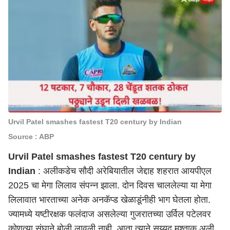
Urvil Patel smashes fastest T20 century by Indian
Source : ABP
Urvil Patel smashes fastest T20 century by
Indian
: अलीकडेच सौदी अरेबियातील जेद्दाह शहरात आयपीएल
2025 चा मेगा लिलाव संपन्न झाला. दोन दिवस चाललेल्या या मेगा
लिलावात भारताच्या अनेक अनकॅप्ड खेळाडूंनीही भाग घेतला होता.
ज्यामध्ये यष्टीरक्षक फलंदाज असलेल्या गुजरातच्या उर्विल पटेलवर
कोणत्या संघाने बोली लावली नाही. आता त्याने सय्यद मुश्ताक अली