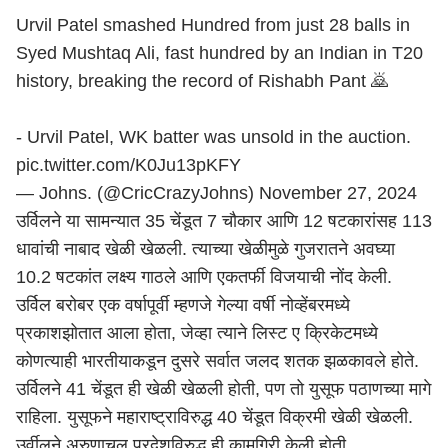
Urvil Patel smashed Hundred from just 28 balls in
Syed Mushtaq Ali, fast hundred by an Indian in T20
history, breaking the record of Rishabh Pant 🙇
- Urvil Patel, WK batter was unsold in the auction.
pic.twitter.com/K0Ju13pKFY
— Johns. (@CricCrazyJohns)
November 27, 2024
उर्विलने या सामन्यात 35 चेंडूत 7 चौकार आणि 12 षटकारांसह 113
धावांची नाबाद खेळी खेळली. त्याच्या खेळीमुळे गुजरातने अवघ्या
10.2 षटकांत लक्ष्य गाठले आणि एकतर्फी विजयाची नोंद केली.
उर्विल बरोबर एक वर्षापूर्वी म्हणजे गेल्या वर्षी नोव्हेंबरमध्ये
प्रकाशझोतात आला होता, जेव्हा त्याने लिस्ट ए क्रिकेटमध्ये
कोणत्याही भारतीयाकडून दुसरे सर्वात जलद शतक झळकावले होते.
उर्विलने 41 चेंडूत ही खेळी खेळली होती, पण तो युसूफ पठाणच्या मागे
राहिला. युसूफने
महाराष्ट्र
ाविरुद्ध 40 चेंडूत विक्रमी खेळी खेळली.
उर्वीलने अरुणाचल प्रदेशविरुद्ध ही कामगिरी केली होती.