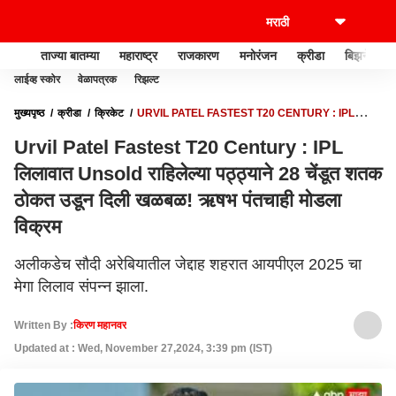
ताज्या बातम्या
महाराष्ट्र
राजकारण
मनोरंजन
क्रीडा
बिझनेस
लाईव्ह स्कोर
वेळापत्रक
रिझल्ट
मुख्यपृष्ठ
क्रीडा
क्रिकेट
URVIL PATEL FASTEST T20 CENTURY : IPL
लिलावात UNSOLD राहिलेल्या पठ्ठ्याने 28 चेंडूत शतक ठोकत उडून दिली खळबळ! ऋषभ पंतचाही
Urvil Patel Fastest T20 Century : IPL
मोडला विक्रम
लिलावात Unsold राहिलेल्या पठ्ठ्याने 28 चेंडूत शतक
ठोकत उडून दिली खळबळ! ऋषभ पंतचाही मोडला
विक्रम
अलीकडेच सौदी अरेबियातील जेद्दाह शहरात आयपीएल 2025 चा
मेगा लिलाव संपन्न झाला.
Written By :
किरण महानवर
Updated at : Wed, November 27,2024, 3:39 pm (IST)