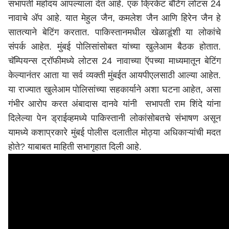
सभापती महोदय आपल्याला देत आहे. एक क्रिकेट बॅटिंग लोटस 24
नावाचे ॲप आहे. यात मेहुल जैन, कमलेश जैन आणि हिरेन जैन हे
सातत्याने बेटिंग करतात. पाकिस्तानमधील खेळाडूंशी या लोकांचे
संपर्क आहेत. मुंबई पोलिसांसोबत यांच्या खुलेआम बैठक होतात.
चॅम्पियन्स ट्रॉफीमध्ये लोटस 24 नावाच्या ऍपच्या माध्यमातून बेटिंग
केल्यानंतर आता या सर्व व्यक्ती मुंबईत आयपीएलसाठी आल्या आहेत.
या राज्यात खुलेआम पोलिसांच्या सहकार्याने अशा घटना आहेत, असा
गंभीर आरोप करत अंबादास दानवे यांनी सभापती राम शिंदे यांना
दिलेल्या पेन ड्राईव्हमध्ये पाकिस्तानी लोकांसोबतचे संभाषण असून
यामध्ये कशाप्रकारे
मुंबई
पोलीस दलातील मोठ्या अधिकाऱ्यांची मदत
होते? याबाबत माहिती सभागृहात दिली आहे.