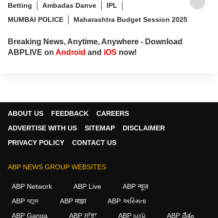
Betting
Ambadas Danve
IPL
MUMBAI POLICE
Maharashtra Budget Session 2025
Breaking News, Anytime, Anywhere - Download
ABPLIVE on
Android
and
iOS
now!
ABOUT US
FEEDBACK
CAREERS
ADVERTISE WITH US
SITEMAP
DISCLAIMER
PRIVACY POLICY
CONTACT US
ABP NEWS GROUP WEBSITES
ABP Network
ABP Live
ABP न्यूज़
ABP আনন্দ
ABP माझा
ABP અસ્મિતા
ABP Ganga
ABP ਸਾਂਝਾ
ABP நாடு
ABP దేశం