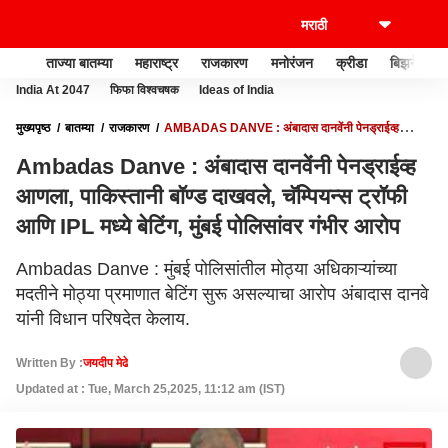
ताज्या बातम्या
महाराष्ट्र
राजकारण
मनोरंजन
क्रीडा
बिझनेस
India At 2047
फिफा विश्वचषक
Ideas of India
मुख्यपृष्ठ
बातम्या
राजकारण
AMBADAS DANVE : अंबादास दानवेंनी पेनड्राईव्ह
आणला, पाकिस्तानी बॉण्ड दाखवले, चॅम्पियन्स ट्रॉफी आणि IPL मध्ये बेटिंग, मुंबई पोलिसांवर गंभीर
Ambadas Danve : अंबादास दानवेंनी पेनड्राईव्ह
आरोप
आणला, पाकिस्तानी बॉण्ड दाखवले, चॅम्पियन्स ट्रॉफी
आणि IPL मध्ये बेटिंग, मुंबई पोलिसांवर गंभीर आरोप
Ambadas Danve : मुंबई पोलिसांतील मोठ्या अधिकाऱ्यांच्या
मदतीने मोठ्या प्रमाणात बेटिंग सुरू असल्याचा आरोप अंबादास दानवे
यांनी विधान परिषदेत केलाय.
Written By :
जयदीप मेढे
Updated at : Tue, March 25,2025, 11:12 am (IST)