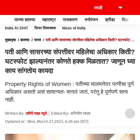
ताज्या बातम्या
महाराष्ट्र
राजकारण
मनोरंजन
क्रीडा
बिझनेस
India At 2047
फिफा विश्वचषक
Ideas of India
मुख्यपृष्ठ
बातम्या
भारत
पती आणि सासरच्या संपत्तीवर महिलेचा अधिकार किती? घटस्फोट
झाल्यानंतर कोणते हक्क मिळतात? जाणून घ्या काय सांगतोय कायदा
पती आणि सासरच्या संपत्तीवर महिलेचा अधिकार किती?
घटस्फोट झाल्यानंतर कोणते हक्क मिळतात? जाणून घ्या
काय सांगतोय कायदा
Property Rights of Women : पतीच्या मालमत्तेवर पत्नीचा पूर्ण
अधिकार असतो असं सामान्यतः मानलं जातं, परंतु हे पूर्णपणे सत्य
नाही.
Written By :
एबीपी माझा ब्युरो
Edited By: अभिजीत जाधव
Updated at : Mon, March 27,2023, 6:26 pm (IST)