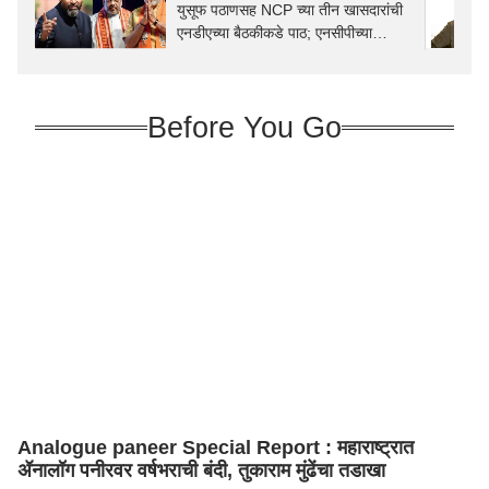
युसूफ पठाणसह NCP च्या तीन खासदारांची
एनडीएच्या बैठकीकडे पाठ; एनसीपीच्या
भूमिकेमुळे राजकीय वर्तुळात खळबळ
Before You Go
Analogue paneer Special Report : महाराष्ट्रात
ॲनालॉग पनीरवर वर्षभराची बंदी, तुकाराम मुंढेंचा तडाखा