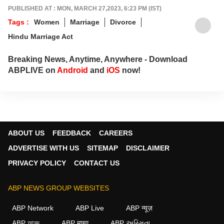
PUBLISHED AT : MON, MARCH 27,2023, 6:23 PM (IST)
Tags :
Women
Marriage
Divorce
Hindu Marriage Act
Breaking News, Anytime, Anywhere - Download
ABPLIVE on
Android
and
iOS
now!
ABOUT US
FEEDBACK
CAREERS
ADVERTISE WITH US
SITEMAP
DISCLAIMER
PRIVACY POLICY
CONTACT US
ABP NEWS GROUP WEBSITES
ABP Network
ABP Live
ABP न्यूज़
ABP আনন্দ
ABP माझा
ABP અસ્મિતા