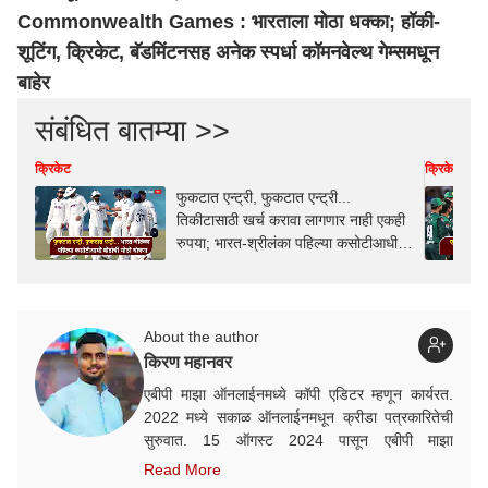
Commonwealth Games : भारताला मोठा धक्का; हॉकी-
शूटिंग, क्रिकेट, बॅडमिंटनसह अनेक स्पर्धा कॉमनवेल्थ गेम्समधून
बाहेर
संबंधित बातम्या >>
क्रिकेट
क्रिकेट
फुकटात एन्ट्री, फुकटात एन्ट्री...
तिकीटासाठी खर्च करावा लागणार नाही एकही
रुपया; भारत-श्रीलंका पहिल्या कसोटीआधी
बोर्डाची मोठी घोषणा
About the author
किरण महानवर
एबीपी माझा ऑनलाईनमध्ये कॉपी एडिटर म्हणून कार्यरत.
2022 मध्ये सकाळ ऑनलाईनमधून क्रीडा पत्रकारितेची
सुरुवात. 15 ऑगस्ट 2024 पासून एबीपी माझा
ऑनलाईनमध्ये कार्यरत. क्रीडा क्षेत्रात आवड, गेल्या काही
Read More
वर्षांत राष्ट्रीय व आंतरराष्ट्रीय स्तरावरील अनेक मोठ्या