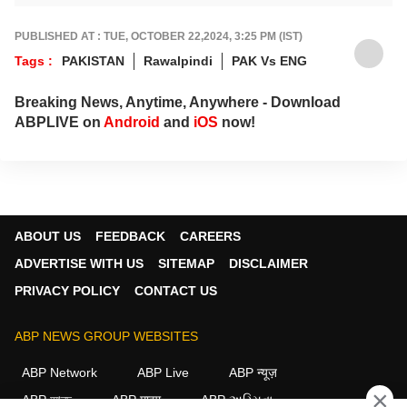
क्रीडा स्पर्धांचं कव्हरेज.
PUBLISHED AT : TUE, OCTOBER 22,2024, 3:25 PM (IST)
Tags :
PAKISTAN
Rawalpindi
PAK Vs ENG
Breaking News, Anytime, Anywhere - Download
ABPLIVE on
Android
and
iOS
now!
ABOUT US
FEEDBACK
CAREERS
ADVERTISE WITH US
SITEMAP
DISCLAIMER
PRIVACY POLICY
CONTACT US
ABP NEWS GROUP WEBSITES
ABP Network
ABP Live
ABP न्यूज़
×
ABP আনন্দ
ABP माझा
ABP અસ્મિતા