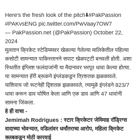
Here's the fresh look of the pitch⬇️
#PakPassion
#PAKvsENG
pic.twitter.com/PwVaay7OW7
— PakPassion.net (@PakPassion)
October 22,
2024
मुलतान क्रिकेट स्टेडियमवर खेळल्या गेलेल्या मालिकेतील पहिल्या
कसोटी सामन्यात पाकिस्तानने सपाट खेळपट्टी बनवली होती. अशा
स्थितीत इंग्लिश फलंदाजांनी या मैदानावर भरपूर धावा केल्या होत्या.
या सामन्यात हॅरी ब्रूकने इंग्लंडकडून त्रिशतक झळकावले.
याशिवाय जो रूटनेही द्विशतक झळकावले, त्यामुळे इंग्लंडने 823/7
धावा करून डाव घोषित केला आणि एक डाव आणि 47 धावांनी
सामना जिंकला.
हे ही वाचा -
Jemimah Rodrigues : स्टार क्रिकेटर जेमिमाह रॉड्रिग्स
वादाच्या भोवऱ्यात, वडिलांवर धर्मांतराचा आरोप, महिला क्रिके
ट
क्लबकडून मोठी कारवाई