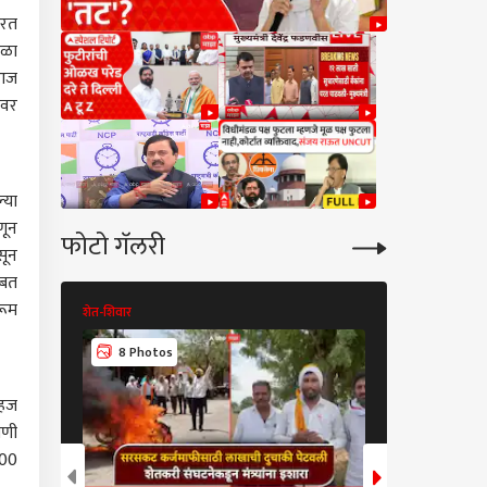
करत
गळा
 आज
ेवर
्या
णून
फोटो गॅलरी
सून
ाबत
रूम
शेत-शिवार
शेत-शिवार
8 Photos
9 Photos
सहज
गणी
200
कारण