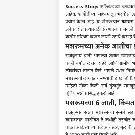
Success Story:
अलिकडच्या काळात श
आहेत. या शेतीच्या माध्यमातून भरघोस
प्रयोग केला आहे. या शेतकऱ्यानं
मशरुम
अनेक शेतकऱ्यांसाठी प्रेरणास्थान बनली
कठोर परिश्रम करून लाखो रुपये कमाई क
मशरुमच्या अनेक जातींचा 
राजकुमार यांनी आपल्या शेतात मशरुमच्य
काही वर्षांत लहान शहरे आणि ग्रामीण भ
लोकांच्या ताटात तिने आपले स्थान निर्म
मशरूमची लागवड करण्याची इच्छा होती. पर
माहिती गोळा केली. सर्व गुंतागुंत सम
पूर्णियामध्ये प्रसिद्ध झाली आहे.
पर्सनल
मशरूमच्या 6 जाती, किंमत
राजकुमार सध्या मशरूमच्या सुमारे सह
टॉप
कमावतात. यासोबत ते कधीही तडजोड करत 
हॅलो गेस्ट
वाढत आहे. त्यांच्याकडे ऑयस्टर, गुलाबी
भारत