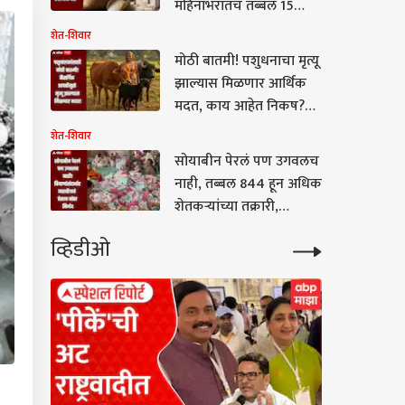
महिनाभरातच तब्बल 15
टक्क्यांची वाढ, दर वाढण्याचं
शेत-शिवार
नेमकं कारण काय?
मोठी बातमी! पशुधनाचा मृत्यू
झाल्यास मिळणार आर्थिक
मदत, काय आहेत निकष?
कोणत्या जनावरांसाठी किती
शेत-शिवार
मदत?
सोयाबीन पेरलं पण उगवलच
नाही, तब्बल 844 हून अधिक
शेतकऱ्यांच्या तक्रारी,
बियाणांसंदर्भात महाबीजनं
व्हिडीओ
घेतला मोठा निर्णय