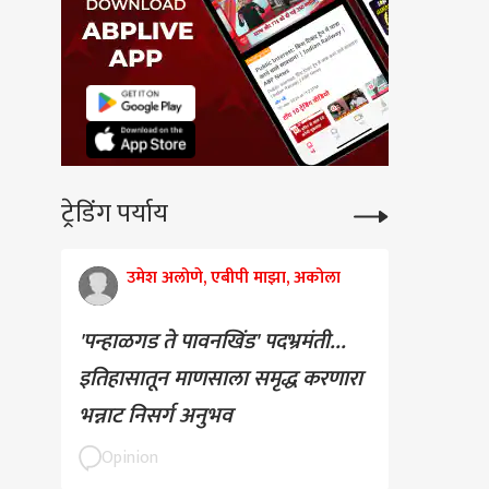
ट्रेडिंग पर्याय
उमेश अलोणे, एबीपी माझा, अकोला
'पन्हाळगड ते पावनखिंड' पदभ्रमंती...
इतिहासातून माणसाला समृद्ध करणारा
भन्नाट निसर्ग अनुभव
Opinion