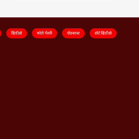
व्हिडीओ
फोटो गॅलरी
पॉडकास्ट
शॉर्ट व्हिडीओ