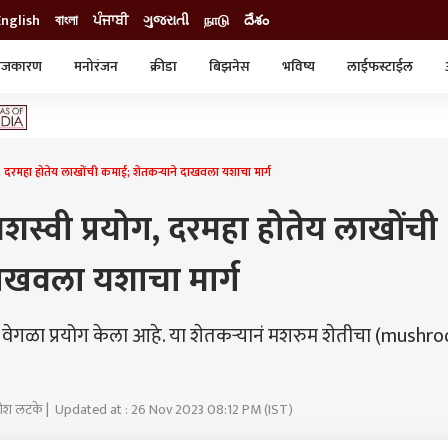
English
বাংলা
ਪੰਜਾਬੀ
ગુજરાતી
நாடு
దేశం
ाजकारण
मनोरंजन
क्रीडा
बिझनेस
भविष्य
लाईफस्टाईल
स्टाईल
क्राईम
व्यापार-उद्योग
ट्रेडिंग
ऑटो
ग, दरमहा होतेय लाखोंची कमाई; शेतकऱ्याने दाखवला यशाचा मार्ग
शस्वी प्रयोग, दरमहा होतेय लाखोंची
दाखवला यशाचा मार्ग
वेगळा प्रयोग केला आहे. या शेतकऱ्यानं मशरुम शेतीचा (mushr
णेश लटके | Updated at : 26 Nov 2023 08:12 PM (IST)