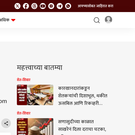
आमच्यासोबत जाहिरात करा
अधिक
शेत-शिवार
भविष्य
महत्त्वाच्या बातम्या
शेत-शिवार
कारखानदारांकडून
शेतकऱ्यांची दिशाभूल, थकीत
oom
ऊसबिल आणि रिकव्हरी
चोरीप्रश्नी राजू शेट्टी आक्रमक;
शेत-शिवार
थेट साखर आयुक्तांसोबत
सणासुदीच्या काळात
महत्त्वाची बैठक
साखरेनं दिला दराचा चटका,