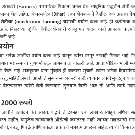
ेतकरी (Farmers) पारंपारिक पिकांना बगल देत आधुनिक पद्धतीनं शेती 
 उत्पादन घेत आहेत. बिहारमधील (Bihar) एका शेतकऱ्याने देखील एक असाच वे
 शेतीचा (mushroom farming) यशस्वी प्रयोग
केला आहे. ही यशोगाथा
 आहे. बिहारच्या पूर्णिया येथील शेतकरी राजकुमार यादव यांनी आपल्या कल्पन
ेली आहे.
प्रयोग
ा अनेक जातींचा प्रयोग केला आहे. यातून त्यांना भरपूर नफाही मिळत आहे. गेल
ागात मशरूमच्या गुणधर्मांबद्दल जागरूकता वाढली आहे. आता पौष्टिक भाजी म्ह
ाण केले आहे. राजकुमार यांना मुंबईत ही कल्पना सुचली. त्यांना अनेक दिवसांपा
ंतु, माहितीअभावी आम्ही ते सुरू करू शकलो नाही. त्यानंतर त्यांनी
मुंबई
तून याब
जून घेतल्यानंतर त्यांनी शेती करण्यास सुरुवात केली. आज तो आणि त्याचे मश
 कॉर्नर
 2000 रुपये
ा जातींचे उत्पादन घेत आहेत. याद्वारे ते दरमहा एक लाख रुपयांहून अधिक 
 आर्टिकल
टॉप रील्स
नाहीत. यामुळेच त्यांच्याकडे ऑर्डरची कमतरता नाही. त्यांच्या मशरूमची मा
, लोणी, काजू, पिवळे आणि काळ्या प्रकारचे मशरूम उपलब्ध आहेत. त्यांची किंमत 
भारत
भारत
राज