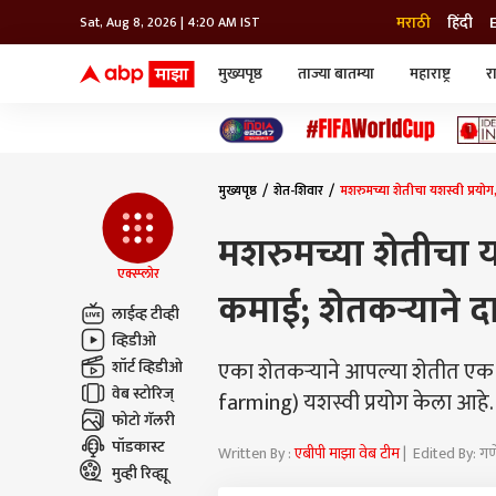
मराठी
हिंदी
Sat, Aug 8, 2026 | 4:20 AM IST
मुख्यपृष्ठ
ताज्या बातम्या
महाराष्ट्र
र
बातम्या
जॅाब माझा
लाईफ
भारत
महाराष्ट्र
टेक-गॅजेट
मुंबई
ऑटो
टेलिव्हिजन
विश्व
विश्व
मुख्यपृष्ठ
शेत-शिवार
मशरुमच्या शेतीचा यशस्वी प्रयो
कोल्हापूर
पुणे
मशरुमच्या शेतीचा य
नवी मुंबई
अमरावती
एक्स्प्लोर
कमाई; शेतकऱ्याने 
अहमदनगर
लाईव्ह टीव्ही
अकोला
व्हिडीओ
एका शेतकऱ्याने आपल्या शेतीत एक 
शॉर्ट व्हिडीओ
वेब स्टोरिज्
farming) यशस्वी प्रयोग केला आहे.
फोटो गॅलरी
पॉडकास्ट
Written By :
एबीपी माझा वेब टीम
| Edited By: ग
मुव्ही रिव्ह्यू