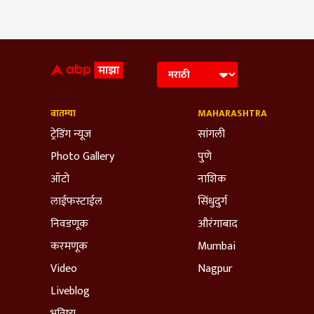
बातम्या
MAHARASHTRA
ट्रेडिंग न्यूज
सांगली
Photo Gallery
पुणे
ऑटो
नाशिक
लाईफस्टाईल
सिंधुदुर्ग
निवडणूक
औरंगाबाद
करमणूक
Mumbai
Video
Nagpur
Liveblog
भविष्य