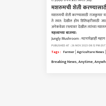
ते 2000 रुपये प्रति किलो आहे.
आमच्यासोबत जाहिरात करा
मशरुमची शेती करण्यासाठ
प्रायव्हसी पॉलिसी
मशरुमची शेती करण्यासाठी राजकुमार यांनी
संपर्क साधा
ते स्वत: देखील होम डिलिव्हरीसाठी ज
करिअर
अनेकवेळा रस्त्यावर देखील त्यांच्या मशर
चीनला
फीडबॅक
महत्त्वाच्या बातम्या:
अरुण
आमच्याबद्दल
ठिका
राजक
Jungly Mushroom : मटनापेक्षाही महाग म
भारत
PUBLISHED AT : 26 NOV 2023 08:12 PM (IST
Tags :
Farmer
Agriculture News
Breaking News, Anytime, Anyw
'हाथी
पुढच
LOGIN
अमित
विरो
देशभक
शिकव
मोदी
आंदोल