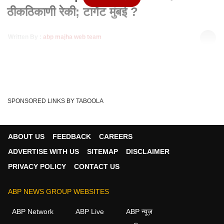
ठीकठिकाणी रेकी; टार्गेट मुंबई ?
Written By :
abp majha web team
29 Jul 2023 11:24 PM (IST)
Pune ISIS Special Report : दहशतवाद्यांची ठीकठिकाणी रेकी; टार्गेट
मुंबई ? पुणे पोलिसांनी काही दिवसां...
see more
ISIS
Terror
PUNE
Tags :
SPONSORED LINKS BY TABOOLA
ABOUT US
FEEDBACK
CAREERS
महाराष्ट्र व्हिडीओ
ADVERTISE WITH US
SITEMAP
DISCLAIMER
PRIVACY POLICY
CONTACT US
महाराष्ट्र
ABP NEWS GROUP WEBSITES
ABP Network
ABP Live
ABP न्यूज़