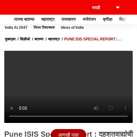
ताज्या बातम्या
महाराष्ट्र
राजकारण
मनोरंजन
क्रीडा
बिझनेस
India At 2047
फिफा विश्वचषक
Ideas of India
मुख्यपृष्ठ
व्हिडीओ
बातम्या
महाराष्ट्र
PUNE ISIS SPECIAL REPORT :
दहशतवाद्यांची ठीकठिकाणी रेकी; टार्गेट मुंबई ?
Pune ISIS Special Report : दहशतवाद्यांची
आणखी पाहा