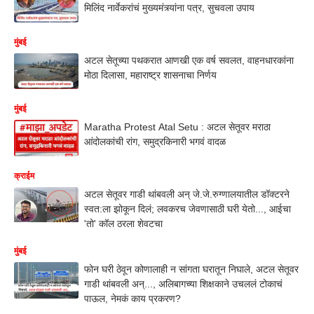
मिलिंद नार्वेकरांचं मुख्यमंत्र्यांना पत्र, सुचवला उपाय
मुंबई
अटल सेतूच्या पथकरात आणखी एक वर्ष सवलत, वाहनधारकांना
मोठा दिलासा, महाराष्ट्र शासनाचा निर्णय
मुंबई
Maratha Protest Atal Setu : अटल सेतूवर मराठा
आंदोलकांची रांग, समुद्रकिनारी भगवं वादळ
क्राईम
अटल सेतूवर गाडी थांबवली अन् जे.जे.रुग्णालयातील डॉक्टरने
स्वत:ला झोकून दिलं; लवकरच जेवणासाठी घरी येतो..., आईचा
'तो' कॉल ठरला शेवटचा
मुंबई
फोन घरी ठेवून कोणालाही न सांगता घरातून निघाले, अटल सेतूवर
गाडी थांबवली अन्..., अलिबागच्या शिक्षकाने उचललं टोकाचं
पाऊल, नेमकं काय प्रकरण?