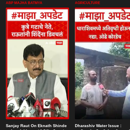
ABP MAJHA BATMYA
AGRICULTURE
Sanjay Raut On Eknath Shinde
Dharashiv Water Issue :