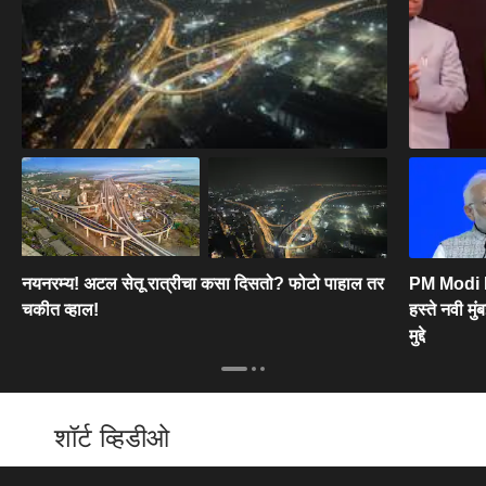
नयनरम्य! अटल सेतू रात्रीचा कसा दिसतो? फोटो पाहाल तर
PM Modi Na
चकीत व्हाल!
हस्ते नवी म
मुद्दे
शॉर्ट व्हिडीओ