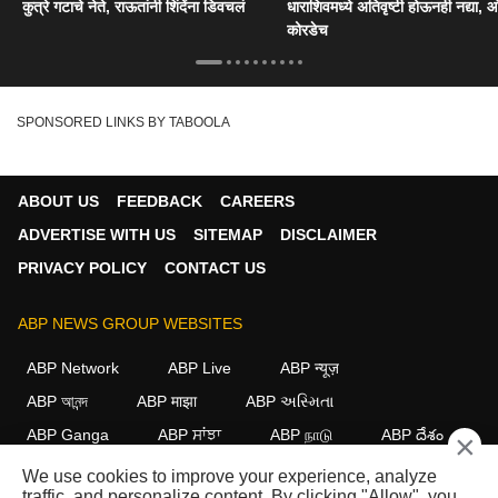
कुत्रे गटाचे नेते, राऊतांनी शिंदेंना डिवचलं
धाराशिवमध्ये अतिवृष्टी होऊनही नद्या, ओ
कोरडेच
SPONSORED LINKS BY TABOOLA
ABOUT US
FEEDBACK
CAREERS
ADVERTISE WITH US
SITEMAP
DISCLAIMER
PRIVACY POLICY
CONTACT US
ABP NEWS GROUP WEBSITES
ABP Network
ABP Live
ABP न्यूज़
ABP আনন্দ
ABP माझा
ABP અસ્મિતા
ABP Ganga
ABP ਸਾਂਝਾ
ABP நாடு
ABP దేశం
×
We use cookies to improve your experience, analyze
FOLLOW US
traffic, and personalize content. By clicking "Allow", you