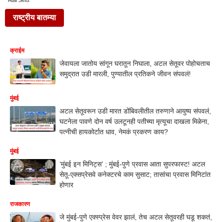
Atal Setu
राष्ट्रीय बातम्या
क्राईम
जेवायला जातोय सांगून घरातून निघाला, अटल सेतूवर पोहोचताच
समुद्रात उडी मारली, पुण्यातील प्रतिकने जीवन संपवलं!
मुंबई
अटल सेतूवरून उडी मारत डोंबिवलीतील तरुणाने आयुष्य संपवलं,
घटनेला पावणे दोन वर्ष उलटूनही पतीच्या मृत्यूचा दाखला मिळेना,
पत्नीची हायकोर्टात धाव, नेमकं प्रकरण काय?
मुंबई
‘मुंबई इन मिनिट्स’ ; मुंबई-पुणे प्रवास आता सुपरफास्ट! अटल
सेतू-एक्सप्रेसवे कनेक्टरचे काम सुसाट; तासांचा प्रवास मिनिटांत
होणार
राजकारण
जे मुंबई-पुणे एक्स्प्रेस वेवर झालं, तेच अटल सेतूवरही घडू शकतं,