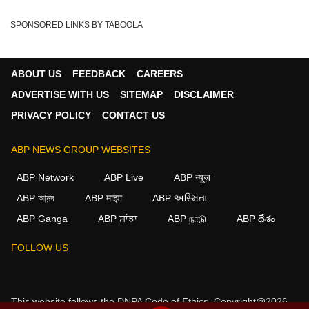
SPONSORED LINKS BY TABOOLA
ABOUT US
FEEDBACK
CAREERS
ADVERTISE WITH US
SITEMAP
DISCLAIMER
PRIVACY POLICY
CONTACT US
ABP NEWS GROUP WEBSITES
ABP Network
ABP Live
ABP न्यूज़
ABP আনন্দ
ABP माझा
ABP અસ્મિતા
ABP Ganga
ABP ਸਾਂਝਾ
ABP நாடு
ABP దేశం
FOLLOW US
This website follows the
DNPA Code of Ethics.
Copyright@2026.