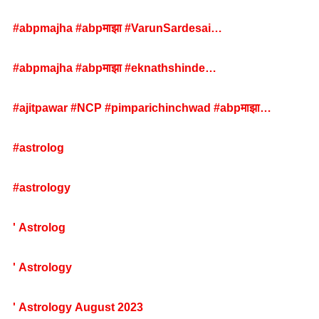
#abpmajha #abpमाझा #VarunSardesai
#coffeewithkaushik #mahapalikaelection
#bmcelection #municipalelection #rajthackeray
#abpmajha #abpमाझा #eknathshinde
#uddhavthackeray #VarunSardesai
#mahapalikaelection #Chhatrapatisambhajinagar
#ajitpawar #NCP #pimparichinchwad #abpमाझा
#mahapalikaelection #bmcelection #municipalelection
#rajthackeray #uddhavthackeray #devendrafadanvis
#astrolog
#astrology
' Astrolog
' Astrology
' Astrology August 2023