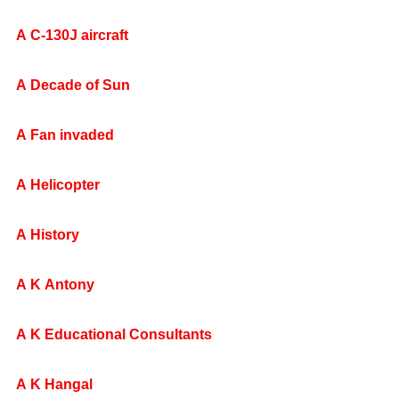
A C-130J aircraft
A Decade of Sun
A Fan invaded
A Helicopter
A History
A K Antony
A K Educational Consultants
A K Hangal