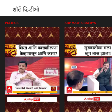
शॉर्ट व्हिडीओ
POLITICS
ABP MAJHA BATMYA