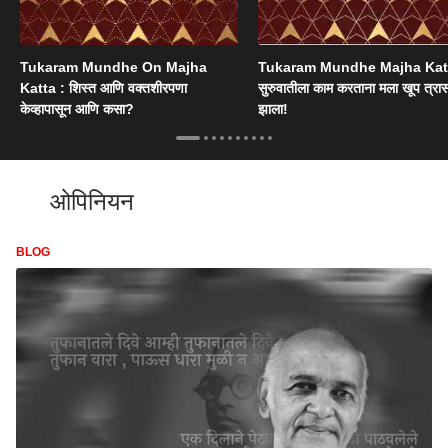
Tukaram Mundhe On Majha
Tukaram Mundhe Majha Katt
Katta : शिस्त आणि वक्तशीरपणा
सुरुवातीला काम करताना मला खूप त्रा
केव्हापासून आणि कसा?
झाला!
ओपिनियन
BLOG