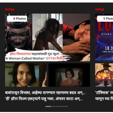
करमणूक
करमणूक
8 Photos
5 Phot
बाबांपासून विभक्त, आईच्या वागण्यात रहस्यमय बदल अन्...
'टॉक्सिक’ 
'ही' हॉरर फिल्म एकट्याने पाहू नका, अंगावर काटा अन्...
जाणून घ्या फ