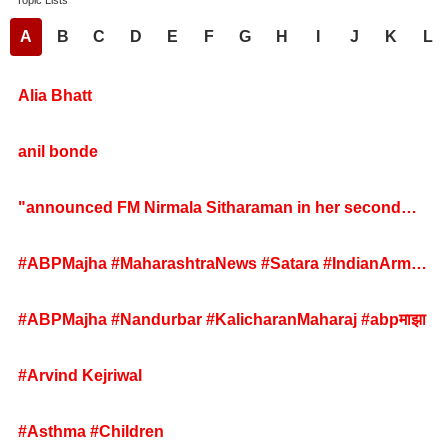
Topic Lists
A
B
C
D
E
F
G
H
I
J
K
L
Alia Bhatt
anil bonde
"announced FM Nirmala Sitharaman in her second
budget speech but added
#ABPMajha #MaharashtraNews #Satara #IndianArmy
#ShaheedJawan #HeartbreakingVideo #ViralVideo
#MarathiNews #BreakingNews
#ABPMajha #Nandurbar #KalicharanMaharaj #abpमाझा
#Arvind Kejriwal
#Asthma #Children