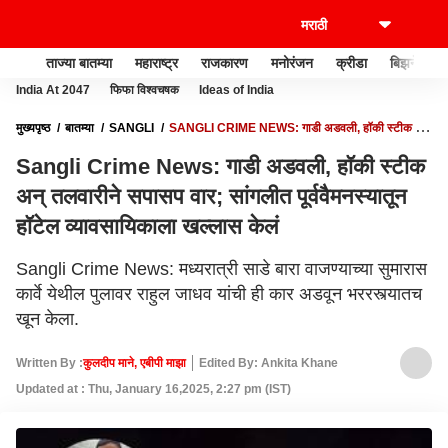
ताज्या बातम्या
महाराष्ट्र
राजकारण
मनोरंजन
क्रीडा
बिझनेस
India At 2047
फिफा विश्वचषक
Ideas of India
मुख्यपृष्ठ
बातम्या
SANGLI
SANGLI CRIME NEWS: गाडी अडवली, हॉकी स्टीक अन्
तलवारीने सपासप वार; सांगलीत पूर्ववैमनस्यातून हॉटेल व्यावसायिकाला खल्लास केलं
Sangli Crime News: गाडी अडवली, हॉकी स्टीक
अन् तलवारीने सपासप वार; सांगलीत पूर्ववैमनस्यातून
हॉटेल व्यावसायिकाला खल्लास केलं
Sangli Crime News: मध्यरात्री साडे बारा वाजण्याच्या सुमारास
कार्वे येथील पुलावर राहुल जाधव यांची ही कार अडवून भररस्त्यातच
खून केला.
Written By :
कुलदीप माने, एबीपी माझा
Edited By: Ankita Khane
Updated at : Thu, January 16,2025, 2:27 pm (IST)