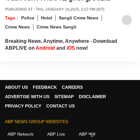
PUBLISHED AT : THU, JANUARY 16,2025, 2:27 PM (IST)
Tags :
Police
Hotel
Sangli Crime News
Crime News
Crime News Sangli
Breaking News, Anytime, Anywhere - Download
ABPLIVE on
Android
and
iOS
now!
ABOUT US
FEEDBACK
CAREERS
ADVERTISE WITH US
SITEMAP
DISCLAIMER
PRIVACY POLICY
CONTACT US
ABP NEWS GROUP WEBSITES
ABP Network
ABP Live
ABP न्यूज़