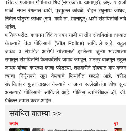
परीट व गजानान गोपीनाथ शिंदे (मंगरुळ ता. खानापूर), अमृत शहाजी
माळी, नयन रंगलाल धाबी, प्रफुल्ल कांबळे, रोहन रघुनाथ जाधव,
नितीन पांडुरंग जाधव (सर्व, कार्वे ता. खानापूर) अशी संशयितांची नावे
आहेत.
माणिक परीट, गजानन शिंदे व नयन धाबी या तीन संशयितांना ताब्यात
घेतल्याचे विटा पोलिसांनी (Vita Police) सांगितले आहे. राहुल
जाधव व संशयित आरोपी यांच्यामध्ये झालेल्या जुन्या भांडणाच्या
रागातून संशयितांनी बेकायदेशीर जमाव जमवून, शस्त्र बाळगून राहुल
जाधव यांच्या कारच्या काचा फोडल्या. तलवारीने डोक्यात वार करुन
त्यांचा निर्घृणपणे खून केल्याचे फिर्यादीत म्हटले आहे. वरील
संशयितांवर गुन्हा दाखल केल्याचे व अन्य हल्लेखोरांचा शोध सुरू
असल्याचे पोलिसांनी सांगितले आहे. पोलिस उपनिरीक्षक व्ही. जी.
येळेकर तपास करत आहेत.
संबंधित बातम्या >>
क्राईम
पुणे