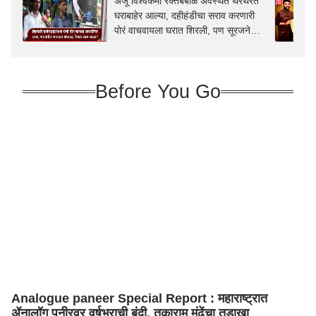
अंजू विश्वकर्मा रक्तबंबाळ अवस्थेत थरथरत
घराबाहेर आल्या, दहीहंडीचा सराव करणारी
पोरं वाचवायला घरात शिरली, पण सूरजने
अंधारात धारदार शस्त्र फिरवलं
Before You Go
Analogue paneer Special Report : महाराष्ट्रात
ॲनालॉग पनीरवर वर्षभराची बंदी, तुकाराम मुंढेंचा तडाखा