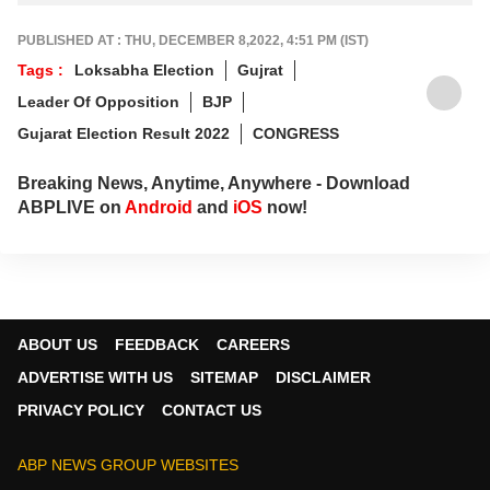
PUBLISHED AT : THU, DECEMBER 8,2022, 4:51 PM (IST)
Tags :
Loksabha Election
Gujrat
Leader Of Opposition
BJP
Gujarat Election Result 2022
CONGRESS
Breaking News, Anytime, Anywhere - Download
ABPLIVE on
Android
and
iOS
now!
ABOUT US
FEEDBACK
CAREERS
ADVERTISE WITH US
SITEMAP
DISCLAIMER
PRIVACY POLICY
CONTACT US
ABP NEWS GROUP WEBSITES