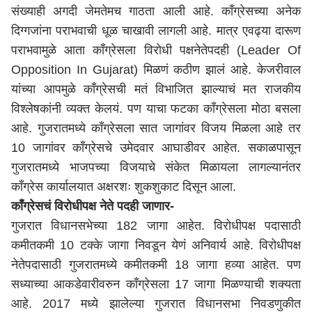
संख्याही अगदी जेमतेमच गाठता आली आहे. काँग्रेसच्या अनेक
दिग्गजांना पराभवाची धूळ चाखावी लागली आहे. मात्र एवढ्या दारूण
पराभवामुळे आता काँग्रेसला विरोधी पक्षनेतेपदही (Leader Of
Opposition In Gujarat) मिळणं कठीण झालं आहे. केजरीवाल
यांच्या आपमुळे काँग्रेसची मतं विभाजित झाल्याचं मत राजकीय
विश्लेषकांनी व्यक्त केलयं. पण याचा फटका काँग्रेसला मोठा बसला
आहे. गुजरातमध्ये काँग्रेसला सात जागांवर विजय मिळला आहे तर
10 जागांवर काँग्रेसचे उमेदवार आघाडीवर आहेत. सकाळपासून
गुजरातमध्ये भाजपच्या विजयाचे संकेत मिळायला लागल्यानंतर
काँग्रेस कार्यालयात अक्षरशः शुकशुकाट दिसून आला.
काँग्रेसचं विरोधीपक्ष नेते पदही जाणार-
गुजरात विधानसभेच्या 182 जागा आहेत. विरोधीपक्ष पदासाठी
कमीतकमी 10 टक्के जागा निवडून येणं अनिवार्य आहे. विरोधीपक्ष
नेतेपदासाठी गुजरातमध्ये कमीतकमी 18 जागा हव्या आहेत. पण
सध्याच्या आकडेवारीवरुन काँग्रेसला 17 जागा मिळण्याची शक्यता
आहे. 2017 मध्ये झालेल्या गुजरात विधानसभा निवडणुकीत