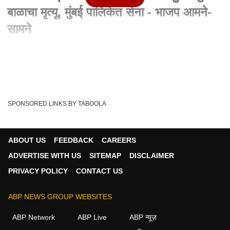
बाळाचा मृत्यू, मुंबई पालिकेत सेना - भाजप आमने-
सामने
Written By :
abp majha web team
04 Dec 2021 12:14 AM (IST)
नायर हाॅस्पिटलमध्ये बीडीडी गॅस स्फोटामुळे बाळाचा मृत्यू झालाय. ह्या
घटनेमुळे आता आरोग्य यंत्रणेवर प...
see more
SPONSORED LINKS BY TABOOLA
Nair Hospital
BDD Chawl
Shivsena Vs Bjp
Tags :
Bdd Blast
Bdd Gas Balst
Nair Hospital Suspension
ABOUT US
FEEDBACK
CAREERS
Bdd Chawl Shivsena
Bdd Chawl Bjp
ADVERTISE WITH US
SITEMAP
DISCLAIMER
PRIVACY POLICY
CONTACT US
मुंबई व्हिडीओ
ABP NEWS GROUP WEBSITES
ABP Network
ABP Live
ABP न्यूज़
मुंबई