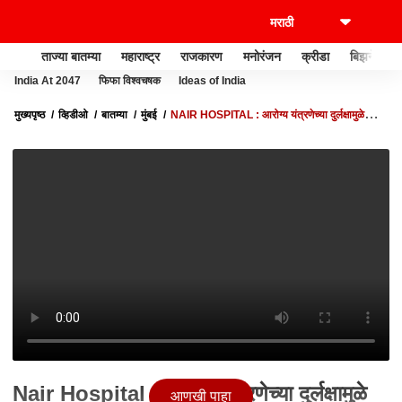
ताज्या बातम्या
महाराष्ट्र
राजकारण
मनोरंजन
क्रीडा
बिझनेस
India At 2047
फिफा विश्वचषक
Ideas of India
मुख्यपृष्ठ
व्हिडीओ
बातम्या
मुंबई
NAIR HOSPITAL : आरोग्य यंत्रणेच्या दुर्लक्षामुळे
बाळाचा मृत्यू, मुंबई पालिकेत सेना - भाजप आमने-सामने
Nair Hospital : आरोग्य यंत्रणेच्या दुर्लक्षामुळे
आणखी पाहा