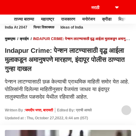
ताज्या बातम्या
महाराष्ट्र
राजकारण
मनोरंजन
क्रीडा
बिझनेस
India At 2047
फिफा विश्वचषक
Ideas of India
मुख्यपृष्ठ
क्राईम
INDAPUR CRIME: पेन्शन लाटण्यासाठी वृद्ध आईला मुलाकडून अमानुषपणे
मारहाण, इंदापूर पोलीस ठाण्यात गुन्हा दाखल
Indapur Crime: पेन्शन लाटण्यासाठी वृद्ध आईला
मुलाकडून अमानुषपणे मारहाण, इंदापूर पोलीस ठाण्यात
गुन्हा दाखल
पेन्शन लाटण्यासाठी छळ केल्याची प्राथमिक माहिती समोर येत आहे.
पोलिसांनी दिलेल्या माहितीनुसार वैजयंता जाधव या इंदापूर
तालुक्यातील पळसदेव येथील रहिवासी आहेत.
Written By :
जयदीप भगत, बारामती
Edited By: प्राची आमले
Updated at : Thu, October 27,2022, 6:44 am (IST)