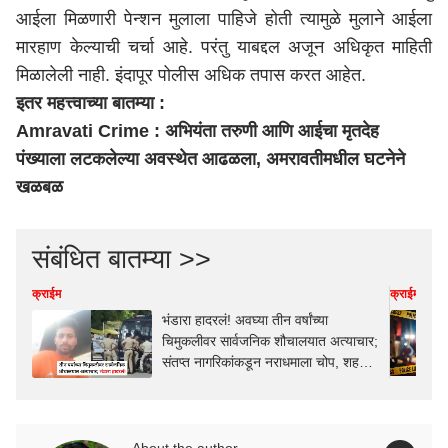
आईला मिळणारी पेन्शन मुलाला पाहिजे होती त्यामुळे मुलाने आईला
मारहाण केल्याची चर्चा आहे. परंतु याबद्दल अजून अधिकृत माहिती
मिळालेली नाही. इंदापूर पोलीस अधिक तपास करत आहेत.
इतर महत्त्वाच्या बातम्या :
Amravati Crime : अभियंता तरुणी आणि आईचा मृतदेह
पंख्याला लटकलेल्या अवस्थेत आढळला, अमरावतीमधील घटनेने
खळबळ
संबंधित बातम्या >>
क्राईम
क्राईम
भंडारा हादरलं! अवघ्या तीन वर्षांच्या
चिमुकलीवर सार्वजनिक शौचालयात अत्याचार;
संतप्त नागरिकांकडून नराधमाला चोप, शहरात
आज कडकडीत बंद
About the author