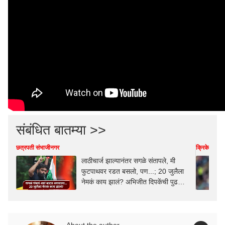
संबंधित बातम्या >>
छत्रपती संभाजीनगर
क्रिकेट
लाठीचार्ज झाल्यानंतर सगळे संतापले, मी
फुटपाथवर रडत बसलो, पण...; 20 जुलैला
नेमकं काय झालं? अभिजीत दिपकेंची पुढची
भूमिका काय?
About the author