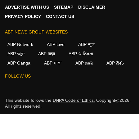
ADVERTISE WITH US
SITEMAP
DISCLAIMER
PRIVACY POLICY
CONTACT US
ABP NEWS GROUP WEBSITES
ABP Network
ABP Live
ABP न्यूज़
ABP আনন্দ
ABP माझा
ABP અસ્મિતા
ABP Ganga
ABP ਸਾਂਝਾ
ABP நாடு
ABP దేశం
FOLLOW US
This website follows the
DNPA Code of Ethics.
Copyright@2026.
All rights reserved.