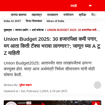
ताज्या बातम्या
महाराष्ट्र
राजकारण
मनोरंजन
क्रीडा
बिझनेस
India At 2047
फिफा विश्वचषक
Ideas of India
मुख्यपृष्ठ
व्यापार-उद्योग
अर्थ बजेटचा
UNION BUDGET 2025: 30 हजारांपेक्षा कमी
पगार, मग आता किती टॅक्स भरावा लागणार?; जाणून घ्या A टू Z माहिती
Union Budget 2025: 30 हजारांपेक्षा कमी पगार,
मग आता किती टॅक्स भरावा लागणार?; जाणून घ्या A टू
Z माहिती
Union Budget2025: आतापर्यंत सात लाखांपर्यंतचं उत्पन्न
करमुक्त होतं. मात्र आज अर्थमंत्री निर्मला सीतारामन यांनी मोठी
घोषणा केली.
Written By :
मुकेश चव्हाण
Updated at : Sat, February 1,2025, 2:10 pm (IST)