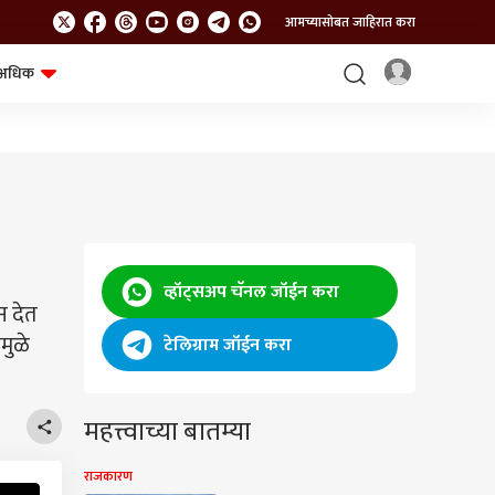
आमच्यासोबत जाहिरात करा
अधिक
शेत-शिवार
भविष्य
व्हॉट्सअप चॅनल जॉईन करा
न देत
मुळे
टेलिग्राम जॉईन करा
महत्त्वाच्या बातम्या
राजकारण