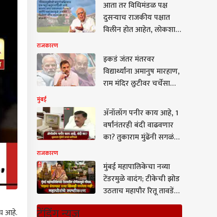
आता तर विधिमंडळ पक्ष
दुसऱ्याच राजकीय पक्षात
विलीन होत आहेत, लोकशाही
मूल्यांचे रक्षण कसे करायचे,
राजकारण
याचा निर्णय तुम्हालाच घ्यावा
इकडं जंतर मंतरवर
लागेल; कपिल सिब्बलांची
विद्यार्थ्यांना अमानुष मारहाण,
'सर्वोच्च' साद
राम मंदिर लुटीवर चर्चेसाठी
विरोधक एकवटले अन्
मुंबई
तिकडं संसदेत पराभव होऊन
ॲनॉलॉग पनीर काय आहे, 1
सुद्धा केंद्र सरकार मतदारसंघ
वर्षांनंतरही बंदी वाढवणार
पुनर्रचना विधेयक पुन्हा
का? तुकाराम मुंढेंनी सगळं
आणण्याच्या तयारीत
सांगितलं, म्हणाले,
राजकारण
आरोग्याशी तडजोड नाही
मुंबई महापालिकेचा नव्या
टेंडरमुळे वादंग; टीकेची झोड
उठताच महापौर रितू तावडेंचं
स्पष्टीकरण, म्हणाल्या
ट्रेंडिंग न्यूज
तच आहे.
महापौर बंगल्याचा चुकून