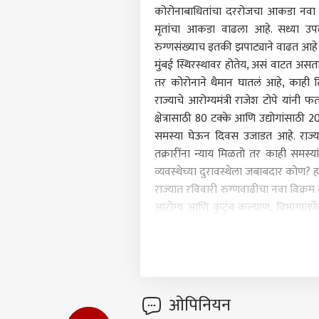
कोरोनाबाधितांचा दररोजचा आकडा नवा उच्
मृतांचा आकडा वाढला आहे. सध्या उपलब
रुग्णसंख्याच इतकी झपाट्याने वाढत आहे क
मुंबई स्थिरस्थावर होतेय, असं वाटत असत
तर कोरोनाने थैमान घातलं आहे, काही 
राज्याचे आरोग्यमंत्री राजेश टोपे यांनी 
पर्सनल
क्षेत्रासाठी 80 टक्के आणि उद्योगांसाठी
समस्या घेऊन दिवस उजाडत आहे. राज्या
तक्रारींना न्याय मिळतो तर काही समस्
टॉप
हॅलो गेस्ट
व्यवस्थेच्या दुरावस्थेला जबाबदार कोण? हा
राज्यात रविवारी रुग्णवाढीचा नवा विक्रम
राजक
आरोग्य आणि कुटुंब कल्याण, विभागातर्फे 
आमच्यासोबत जाहिरात करा
आल्या आहेत. या 35 जिल्ह्यांमध्ये महाराष
प्रायव्हसी पॉलिसी
उपायांवर भर देणे, चाचण्यांचे प्रमाण वाढ
संपर्क साधा
दिवसेंदिवस नाजूक होत चालली आहे. अन
करिअर
बेड्स मिळत नाही, आणि बेड्स मिळाला त
आता 
फीडबॅक
टंचाई भासत आहे. प्रत्येक जिल्हा आणि
दुसऱ
ओपिनियन
आमच्याबद्दल
विली
छत्रप
व्यवस्थापन कशा पद्धतीने सुरळीत होईल, त