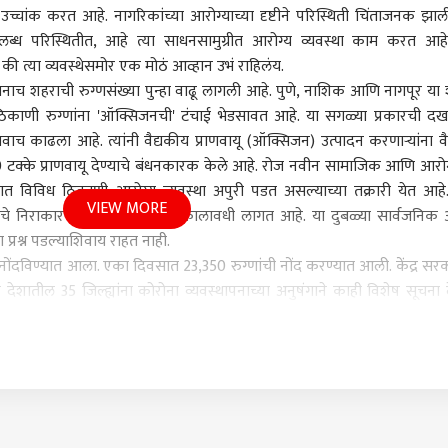
चांक करत आहे. नागरिकांच्या आरोग्याच्या दृष्टीने परिस्थिती चिंताजनक झाल
्ध परिस्थितीत, आहे त्या साधनसामुग्रीत आरोग्य व्यवस्था काम करत आहे. 
ी त्या व्यवस्थेसमोर एक मोठं आव्हान उभं राहिलंय.
ानाच शहराची रुग्णसंख्या पुन्हा वाढू लागली आहे. पुणे, नाशिक आणि नागपूर या
ठिकाणी रुग्णांना 'ऑक्सिजनची' टंचाई भेडसावत आहे. या सगळ्या प्रकारची द
फतवाच काढला आहे. त्यांनी वैद्यकीय प्राणवायू (ऑक्सिजन) उत्पादन करणाऱ्यांना व
 कॉर्नर
 20 टक्के प्राणवायू देण्याचे बंधनकारक केले आहे. रोज नवीन सामाजिक आणि आरोग्
त विविध ठिकाणी आरोग्य व्यवस्था अपुरी पडत असल्याच्या तक्रारी येत आहे
VIEW MORE
यांचे निराकारण होण्यासाठी मोठा कालावधी लागत आहे. या दुबळ्या सार्वजनिक 
 आर्टिकल
टॉप रील्स
 प्रश्न पडल्याशिवाय राहत नाही.
 नोंदविण्यात आला. एका दिवसात 23,350 रुग्णांची नोंद करण्यात आली. केंद्र सरक
ारण
राजकारण
मुंबई
राज
देशातील 35 जिल्ह्यांना कोरोना व्यवस्थापनाच्या अनुषंगाने काही विशेष सूचना द
्ट्रातील 17 जिल्ह्यांचा समावेश आहे. कोरोनाचा प्रसार रोखण्यासाठी अधिक प्रतिब
विण्यासारख्या सूचना देण्यात आल्या आहेत. या सर्व प्रकारावरून महाराष्ट्राची पर
ेक प्रमुख शहरात 'ऑक्सिजन' या महत्वपूर्ण बाबीवरून ओरड सुरु आहे. काही 
र आय सी यू मिळत नाही, रेमेडीसीवर किंवा टॉसिलिझूमॅप सारख्या महत्वाच्या 
तर विधिमंडळ पक्ष
इकडं जंतर मंतरवर विद्यार्थ्यांना
ॲनॉलॉग पनीर काय आहे, 1
मुंब
 शहर रोज नवीन तक्रारीचा पाढा वाचत आहे. आरोग्य विभागाच्या प्रशासनाने 
्याच राजकीय पक्षात
अमानुष मारहाण, राम मंदिर
वर्षांनंतरही बंदी वाढवणार
टेंड
न होत आहेत, लोकशाही
ती संभाजीनगर
लुटीवर चर्चेसाठी विरोधक
राजकारण
का? तुकाराम मुंढेंनी सगळं
राजकारण
उठता
राज
्याचप्रमाणे खासगी रुग्णालयांनासुद्धा या आरोग्यeच्या या निर्माण झालेल्या आण