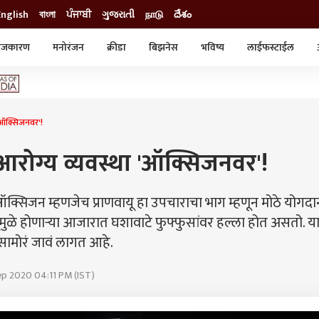
English
বাংলা
ਪੰਜਾਬੀ
ગુજરાતી
நாடு
దేశం
ाजकारण
मनोरंजन
क्रीडा
बिझनेस
भविष्य
लाईफस्टाईल
स्टाईल
क्राईम
व्यापार-उद्योग
ट्रेडिंग
ऑटो
ा 'ऑक्सिजनवर'!
ी आरोग्य व्यवस्था 'ऑक्सिजनवर'!
ऑक्सिजन म्हणजेच प्राणवायू हा उपचाराचा भाग म्हणून मोठे योगदा
ुळे होणाऱ्या आजारात घशावाटे फुफ्फुसांवर हल्ला होत असतो. या
ा सामोरं जावं लागत आहे.
ep 2020 04:11 PM (IST)