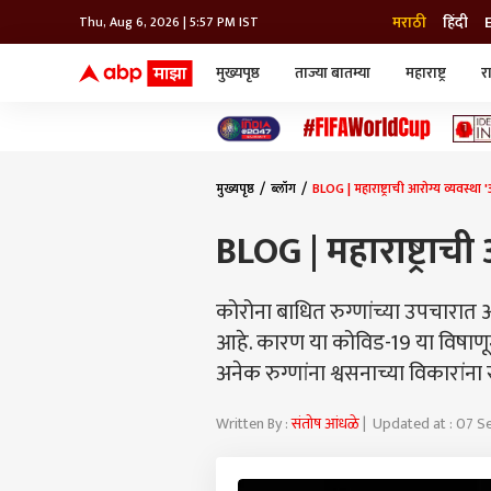
मराठी
हिंदी
Thu, Aug 6, 2026 | 5:57 PM IST
मुख्यपृष्ठ
ताज्या बातम्या
महाराष्ट्र
र
बातम्या
जॅाब माझा
लाईफ
भारत
महाराष्ट्र
टेक-गॅजेट
मुंबई
ऑटो
टेलिव्हिजन
विश्व
विश्व
मुख्यपृष्ठ
ब्लॉग
BLOG | महाराष्ट्राची आरोग्य व्यवस्थ
कोल्हापूर
पुणे
BLOG | महाराष्ट्राच
नवी मुंबई
अमरावती
अहमदनगर
कोरोना बाधित रुग्णांच्या उपचारात 
अकोला
आहे. कारण या कोविड-19 या विषाणूम
अनेक रुग्णांना श्वसनाच्या विकारांन
Written By :
संतोष आंधळे
| Updated at : 07 S