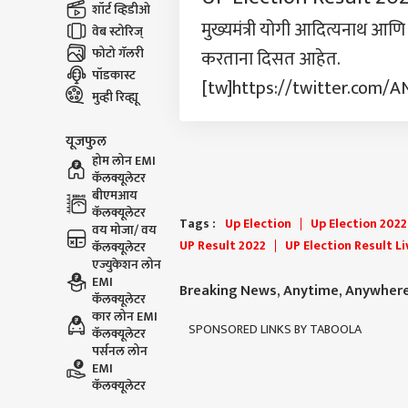
शॉर्ट व्हिडीओ
मुख्यमंत्री योगी आदित्यनाथ आ
वेब स्टोरिज्
फोटो गॅलरी
करताना दिसत आहेत.
पॉडकास्ट
[tw]https://twitter.com/
मुव्ही रिव्ह्यू
यूजफुल
होम लोन EMI
कॅलक्यूलेटर
बीएमआय
कॅलक्यूलेटर
Tags :
Up Election
Up Election 2022
वय मोजा/ वय
UP Result 2022
UP Election Result Li
कॅलक्यूलेटर
एज्युकेशन लोन
EMI
Breaking News, Anytime, Anywher
कॅलक्यूलेटर
कार लोन EMI
SPONSORED LINKS BY TABOOLA
कॅलक्यूलेटर
पर्सनल लोन
EMI
कॅलक्यूलेटर