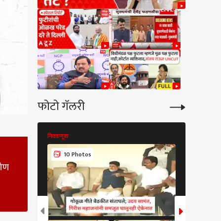
फोटो गॅलरी
निवडणूक
निवडणूक
10 Photos
7 Phot
कोण
कारण