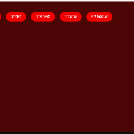
व्हिडीओ
फोटो गॅलरी
पॉडकास्ट
शॉर्ट व्हिडीओ