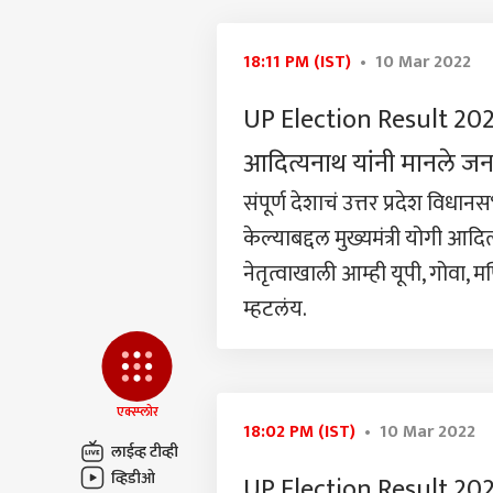
आमच्यासोबत जाहिरात करा
प्रायव्हसी पॉलिसी
18:11 PM (IST)
• 10 Mar 2022
संपर्क साधा
करिअर
UP Election Result 2022: 
ईपी
फीडबॅक
नियम
आदित्यनाथ यांनी मानले ज
आमच्याबद्दल
सोडल
सांगल
खात्
संपूर्ण देशाचं उत्तर प्रदेश विध
काढत
केल्याबद्दल मुख्यमंत्री योगी आद
नेतृत्वाखाली आम्ही यूपी, गोवा,
अखेर
म्हटलंय.
धर्मे
LOGIN
प्रे
मोबा
प्रेमव
एक्स्प्लोर
18:02 PM (IST)
• 10 Mar 2022
लाईव्ह टीव्ही
व्हिडीओ
UP Election Result 2022