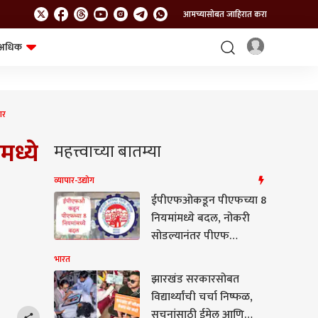
आमच्यासोबत जाहिरात करा
अधिक
शेत-शिवार
भविष्य
ार
मध्ये
महत्त्वाच्या बातम्या
व्यापार-उद्योग
ईपीएफओकडून पीएफच्या 8
नियमांमध्ये बदल, नोकरी
सोडल्यानंतर पीएफ
खात्यातील पूर्ण रक्कम कधी
भारत
काढता येणार?
झारखंड सरकारसोबत
विद्यार्थ्यांची चर्चा निष्फळ,
सूचनांसाठी ईमेल आणि