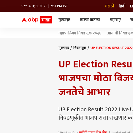
मराठी
हिंदी
E
Sat, Aug 8, 2026 | 7:51 PM IST
मुख्यपृष्ठ
ताज्या बातम्या
महाराष्ट्र
र
बातम्या
जॅाब माझा
लाईफ
महापालिका निवडणूक २०२६
आगामी निवडणुका
भारत
महाराष्ट्र
टेक-गॅजेट
मुंबई
ऑटो
टेलिव्हिजन
विश्व
विश्व
मुख्यपृष्ठ
निवडणूक
UP ELECTION RESULT 2022 LIVE
कोल्हापूर
UP Election Result
पुणे
नवी मुंबई
अमरावती
भाजपचा मोठा विजय, 
अहमदनगर
अकोला
जनतेचे आभार
UP Election Result 2022 Live Up
निवडणूकीत भाजप सत्ता राखणार का? 
Written By :
एबीपी माझा वेब टीम
| Updated at :