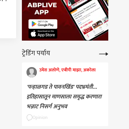
ट्रेडिंग पर्याय
उमेश अलोणे, एबीपी माझा, अकोला
'पन्हाळगड ते पावनखिंड' पदभ्रमंती...
इतिहासातून माणसाला समृद्ध करणारा
भन्नाट निसर्ग अनुभव
Opinion