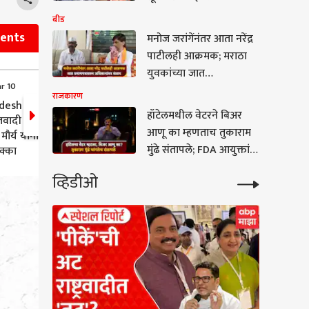
फीडबॅक नंबर जाहीर;
बीड
पीएससी रद्द करण्याच्या
vents
मनोज जरांगेंनंतर आता नरेंद्र
मागणीसाठी 6 विद्यार्थ्यांचे
पाटीलही आक्रमक; मराठा
उपोषण
युवकांच्या जात
ar 10
12:29 (IST) Mar 10
प्रमाणपत्रावरुन अधिकाऱ्यांवर
राजकारण
desh Election
BSP in Uttar Pradesh
संताप
हॉटेलमधील वेटरने बिअर
ादी पक्षाच्या
Election 2022: उत्तर प्रदेशात
आणू का म्हणताच तुकाराम
मौर्य यांना
बसपाचा हत्ती 'बसला';
मुंढे संतापले; FDA आयुक्तांनी
क्का
आतापर्यंतची सर्वात वाईट
कामगिरी
सांगितला भन्नाट किस्सा
व्हिडीओ