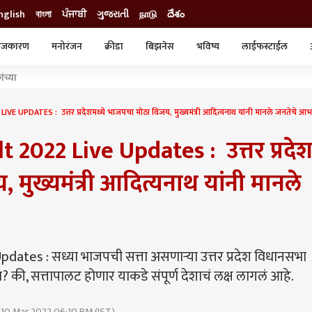
nglish
বাংলা
ਪੰਜਾਬੀ
ગુજરાતી
நாடு
దేశం
ाजकारण
मनोरंजन
क्रीडा
बिझनेस
भविष्य
लाईफस्टाईल
स्टाईल
क्राईम
व्यापार-उद्योग
ंच्या
ट्रेडिंग
ऑटो
 UPDATES : उत्तर प्रदेशमध्ये भाजपचा मोठा विजय, मुख्यमंत्री आदित्यनाथ यांनी मानले जनतेचे आभ
 2022 Live Updates : उत्तर प्रदेश
मुख्यमंत्री आदित्यनाथ यांनी मानले
dates : सध्या भाजपची सत्ता असणाऱ्या उत्तर प्रदेश विधानसभा
की, सत्तापालट होणार याकडे संपूर्ण देशाचं लक्ष लागलं आहे.
 10 Mar 2022 06:10 PM (IST)