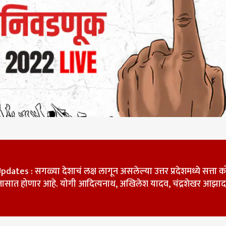
 कॉर्नर
tes : सगळ्या देशाचं लक्ष लागून असलेल्या उत्तर प्रदेशमध्ये सत्ता 
ासात होणार आहे. योगी आदित्यनाथ, अखिलेश यादव, चंद्रशेखर आझाद
 आर्टिकल
टॉप रील्स
र-उद्योग
भारत
बीड
राज