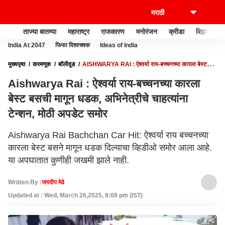
ताज्या बातम्या
महाराष्ट्र
राजकारण
मनोरंजन
क्रीडा
बिझनेस
India At 2047
फिफा विश्वचषक
Ideas of India
मुख्यपृष्ठ
करमणूक
बॉलीवूड
AISHWARYA RAI : ऐश्वर्या राय-बच्चनच्या कारला बेस्ट
बसची मागून धडक, अभिनेत्रीचे चाहत्यांना टेन्शन, मोठी अपडेट समोर
Aishwarya Rai : ऐश्वर्या राय-बच्चनच्या कारला
बेस्ट बसची मागून धडक, अभिनेत्रीचे चाहत्यांना
टेन्शन, मोठी अपडेट समोर
Aishwarya Rai Bachchan Car Hit: ऐश्वर्या राय बच्चनच्या
कारला बेस्ट बसने मागून धडक दिल्याचा व्हिडीओ समोर आला आहे.
या अपघातात कुणीही जखमी झाले नाही.
Written By :
जयदीप मेढे
Updated at : Wed, March 26,2025, 8:08 pm (IST)