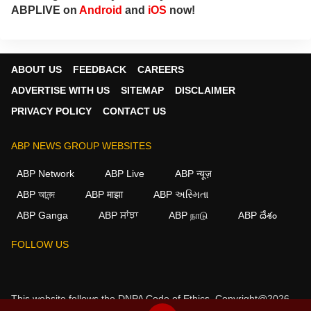
ABPLIVE on
Android
and
iOS
now!
ABOUT US
FEEDBACK
CAREERS
ADVERTISE WITH US
SITEMAP
DISCLAIMER
PRIVACY POLICY
CONTACT US
ABP NEWS GROUP WEBSITES
ABP Network
ABP Live
ABP न्यूज़
ABP আনন্দ
ABP माझा
ABP અસ્મિતા
ABP Ganga
ABP ਸਾਂਝਾ
ABP நாடு
ABP దేశం
FOLLOW US
This website follows the
DNPA Code of Ethics.
Copyright@2026.