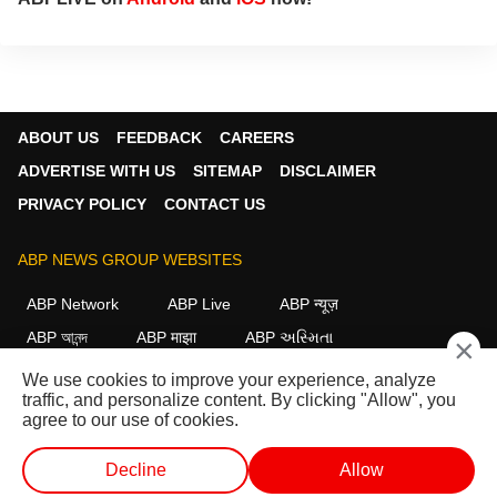
ABOUT US
FEEDBACK
CAREERS
ADVERTISE WITH US
SITEMAP
DISCLAIMER
PRIVACY POLICY
CONTACT US
ABP NEWS GROUP WEBSITES
ABP Network
ABP Live
ABP न्यूज़
ABP আনন্দ
ABP माझा
ABP અસ્મિતા
×
ABP Ganga
ABP ਸਾਂਝਾ
ABP நாடு
ABP దేశం
We use cookies to improve your experience, analyze
traffic, and personalize content. By clicking "Allow", you
FOLLOW US
agree to our use of cookies.
Decline
Allow