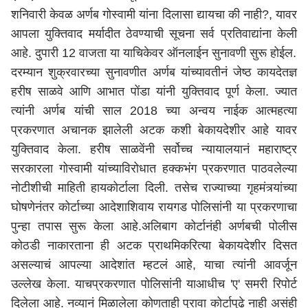
शनिवारी केवळ अर्णब गोस्वामी यांना दिलासा द्यायचा की नाही?, यावर
आपला युक्तिवाद मर्यादीत ठेवण्याची सूचना सर्व प्रतिवाद्यांना केली
आहे. दुपारी 12 वाजता या याचिकेवर ऑनलाईन सुनावणी सुरू होईल.
दरम्यान शुक्रवारच्या सुनावणीत अर्णब यांच्यावतीनं जेष्ठ कायदेतज्ञ
हरीष साळवे आणि आभात पोंडा यांनी युक्तिवाद पूर्ण केला. ज्यात
त्यांनी अर्णब यांची साल 2018 च्या अन्वय नाईक आत्महत्या
प्रकरणात अचानक झालेली अटक कशी बेकायदेशीर आहे यावर
युक्तिवाद केला. हरीष साळवेंनी सर्वोच्च न्यायालयानं महाराष्ट्र
सरकारला गोस्वामी यांच्याविरोधात हक्कभंग प्रकरणात पाठवलेल्या
नोटीशीची माहिती हायकोर्टाला दिली. तसेच राज्याच्या गृहमंत्र्यांच्या
घोषणेनंतर कोर्टाच्या आदेशाशिवाय रायगड पोलिसांनी या प्रकरणाचा
पुन्हा तपास सुरू केला आहे.अलिबाग कोर्टानंही अर्णबची पोलीस
कोठडी नाकारताना ही अटक प्राथमिकरित्या बेकायदेशीर दिसत
असल्याचं आपल्या आदेशांत म्हटलं आहे, याचा त्यांनी आवर्जून
उल्लेख केला. याचप्रकरणात पोलिसांनी याआधीच 'ए' समरी रिपोर्ट
दिलेला आहे. नव्यानं मिळालेला कोणताही पुरावा कोर्टापुढे नाही असंही