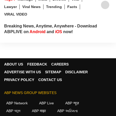
Lawyer
Viral News
Trending
Facts
VIRAL VIDEO
Breaking News, Anytime, Anywhere - Download
ABPLIVE on
Android
and
iOS
now!
ABOUT US
FEEDBACK
CAREERS
ADVERTISE WITH US
SITEMAP
DISCLAIMER
PRIVACY POLICY
CONTACT US
ABP NEWS GROUP WEBSITES
ABP Network
ABP Live
ABP न्यूज़
ABP আনন্দ
ABP माझा
ABP અસ્મિતા
×