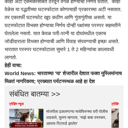
काही अटी एकमेकांसोबत ठरवून वेगळे होण्याचा निर्णय घेतात. काही
वेळेस या पद्धतीच्या घटस्फोटात कोणत्याही प्रकारच्या अटी नसतात.
तर एकतर्फी घटस्फोट खूप कठीण आणि गुंतागुंतीचा असतो. या
घटस्फोटात विभक्त होण्याचा निर्णय दोन्ही पक्षांच्या परस्पर सहमतीने
घेतलेला नसतो. यात केवळ पती-पत्नी या दोघांमधील एकाच
जोडीदाराला विभक्त होण्याची आणि विवाह संपवण्याची इच्छा असते.
भारतात परस्पर घटस्फोटाला सुमारे 1 ते 2 महिन्यांचा कालावधी
लागतो.
हेही वाचा:
World News: भारताच्या 'या' शेजारील देशात फक्त मुस्लिमांनाच
मिळतं नागरिकत्व; प्रख्यात पर्यटनस्थळ आहे हा देश
संबंधित बातम्या >>
ट्रेडिंग न्यूज
ट्रेडिंग न्यूज
मांजरीला ढकलणाऱ्या माथेफिरुच्या घरी पोलीस
धडकले, मुलगा म्हणाला, 'माझे बाबा वयस्कर,
आताच रिटायर्ड झालेत'