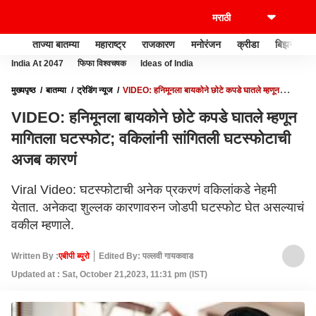
ताज्या बातम्या
महाराष्ट्र
राजकारण
मनोरंजन
क्रीडा
बिझनेस
India At 2047
फिफा विश्वचषक
Ideas of India
मुख्यपृष्ठ
बातम्या
ट्रेडिंग न्यूज
VIDEO: हनिमूनला बायकोने छोटे कपडे घातले म्हणून
मागितला घटस्फोट; वकिलांनी सांगितली घटस्फोटाची अजब कारणं
VIDEO: हनिमूनला बायकोने छोटे कपडे घातले म्हणून
मागितला घटस्फोट; वकिलांनी सांगितली घटस्फोटाची
अजब कारणं
Viral Video: घटस्फोटाची अनेक प्रकरणं वकिलांकडे नेहमी
येतात. अनेकदा शुल्लक कारणावरुन जोडपी घटस्फोट घेत असल्याचं
वकील म्हणाले.
Written By :
एबीपी ब्युरो
Edited By: पल्लवी गायकवाड
Updated at : Sat, October 21,2023, 11:31 pm (IST)