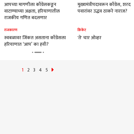
आपच्या मागणीला काँग्रेसकडून
मुख्यमंत्रीपदावरून काँग्रेस, शरद
वाटाण्याच्या अक्षता, हरियाणातील
पवारांवर उद्धव ठाकरे नाराज?
राजकीय गणित बदलणार
राजकारण
क्रिकेट
स्वबळावर जिंकत असताना काँग्रेसला
'ते' चार ओव्हर
हरियाणात ‘आप’ का हवी?
1
2
3
4
5