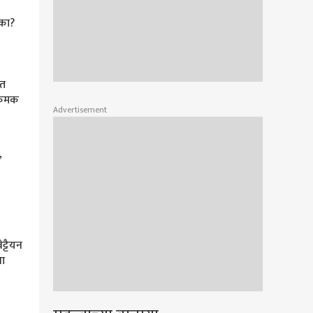
 का?
ात
्रमक
Advertisement
’
मूव्ही रिव्हिव्ह
्टैयन
कल्की 2898 एडी : कथानकाअभावी
मा
फसलेला VFX चा खेळ