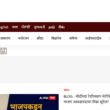
nglish
বাংলা
ਪੰਜਾਬੀ
ગુજરાતી
நாடு
దేశం
ाजकारण
मनोरंजन
क्रीडा
बिझनेस
भविष्य
लाईफस्टाईल
स्टाईल
क्राईम
व्यापार-उद्योग
ट्रेडिंग
ऑटो
भारत
BLOG : मोदींच्या रेशीमबाग भेटीने
भाजप अध्यक्षपदाचा तिढा सुटेल?