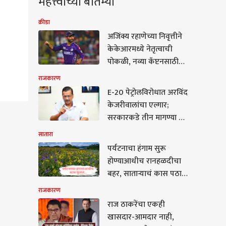
महत्त्वाच्या बातम्या
क्रीडा
अजिंक्य रहाणेच्या निवृत्तीने
केकेआरमध्ये नेतृत्वाची
पोकळी, नव्या कॅप्टनसाठी
तीन नावे समोर! किंग खान
राजकारण
कोणाला मान देणार?
E-20 पेट्रोलविरोधात अरविंद
केजरीवालांचा एल्गार;
सरकारकडे तीन मागण्या अन्
थेट पीएम मोदींच्या
सातारा
निवासस्थानापर्यंत 4
पर्यटनाचा हंगाम सुरू
ऑगस्टला किती लोकांचा
होण्याआधीच रानहळदीचा
मोर्चा नेणार हे सुद्धा सांगितलं
बहर, साताऱ्याचं कास पठार
वेगवेगळ्या रंगांनी फुललं
राजकारण
राज ठाकरेंचा एकही
खासदार-आमदार नाही,