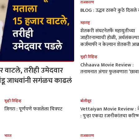
राजकारण
BLOG : उद्धव ठाकरे कुठे दिसले
महाराष्ट्र
शेतकरी संघटनेतर्फे महायुतीच्या
जाहीरनाम्याची होळी, अर्थसंकल्प
कर्जमाफी न केल्यान शेतकरी आक
मूव्ही रिव्हिव्ह
Chhaava Movie Review :
 वाटले, तरीही उमेदवार
तनामनात अंगार फुलवणारा ‘छावा
बंडू जाधवांनी सगंळच काढलं
मूव्ही रिव्हिव्ह
बॉलीवूड
जिगरा : पूर्णपणे फसलेला चित्रपट
Vettaiyan Movie Review : वेट
: पुन्हा एकदा रजनीकांतचा करिष्
भारत
राजकारण