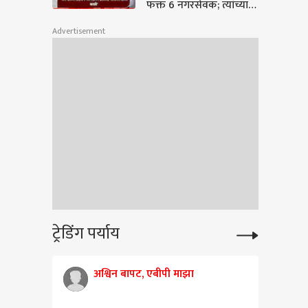
फक्त 6 नगरसेवक; त्यांच्याच
मेंदूचे फूटप्रिंट काढायला
Advertisement
हवेत: अमित साटम
ट्रेडिंग पर्याय
अश्विन बापट, एबीपी माझा