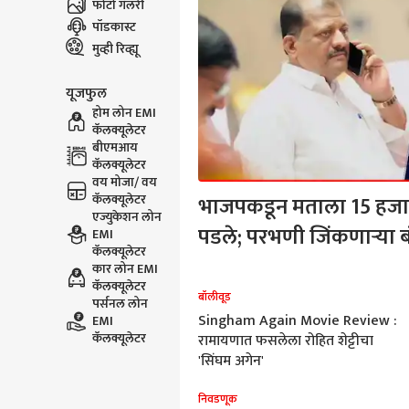
फोटो गॅलरी
पॉडकास्ट
मुव्ही रिव्ह्यू
यूजफुल
होम लोन EMI
कॅलक्यूलेटर
बीएमआय
कॅलक्यूलेटर
वय मोजा/ वय
कॅलक्यूलेटर
भाजपकडून मताला 15 हजार
एज्युकेशन लोन
पडले; परभणी जिंकणाऱ्या 
EMI
कॅलक्यूलेटर
कार लोन EMI
कॅलक्यूलेटर
रमणूक
बॉलीवूड
पर्सनल लोन
वश्य पाहावे असे ‘उर्मिलायन,’ वाचा
Singham Again Movie Review :
EMI
कॅलक्यूलेटर
व्ह्यु
रामायणात फसलेला रोहित शेट्टीचा
'सिंघम अगेन'
ाजकारण
निवडणूक