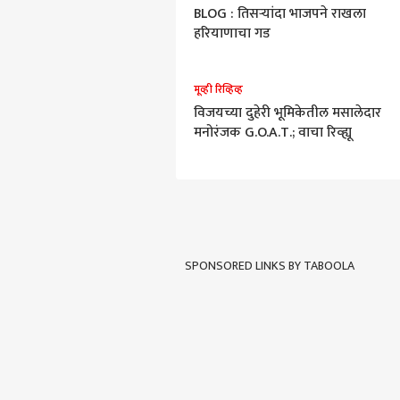
ंडी आघाडीत बिघाडी, राहुल गांधींचे
BLOG : तिसऱ्यांदा भाजपने राखला
ाय होणार?
हरियाणाचा गड
ॉलीवूड
मूव्ही रिव्हिव्ह
ाधुरी, विद्या आणि रहस्य विनोदाची
विजयच्या दुहेरी भूमिकेतील मसालेदार
त्कृष्ट फोडणी
मनोरंजक G.O.A.T.; वाचा रिव्ह्यू
SPONSORED LINKS BY TABOOLA