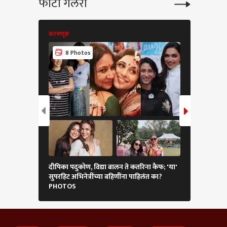
फोटो गॅलरी
करमणूक
करमणूक
8 Photos
8 Phot
दीपिका पदुकोण, विद्या बालन ते कतरिना कैफ; 'या'
22 वर्षांनंतर 
सुपरहिट अभिनेत्रींच्या बहि‍णींना पाहिलंत का?
पतीचे निधन; 'य
PHOTOS
भावनिक खुल