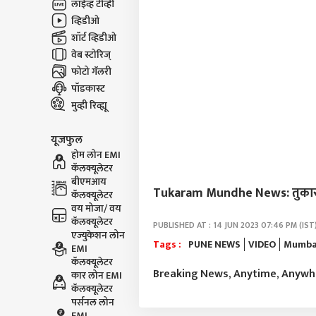
लाईव्ह टीव्ही
व्हिडीओ
शॉर्ट व्हिडीओ
वेब स्टोरिज्
फोटो गॅलरी
पॉडकास्ट
मुव्ही रिव्ह्यू
यूजफुल
होम लोन EMI
कॅलक्यूलेटर
बीएमआय
Tukaram Mundhe News: तुकाराम म
कॅलक्यूलेटर
वय मोजा/ वय
कॅलक्यूलेटर
PUBLISHED AT : 14 JUN 2023 07:46 PM (IST
एज्युकेशन लोन
Tags :
PUNE NEWS
VIDEO
Mumbai
EMI
कॅलक्यूलेटर
Breaking News, Anytime, Anyw
कार लोन EMI
कॅलक्यूलेटर
पर्सनल लोन
EMI