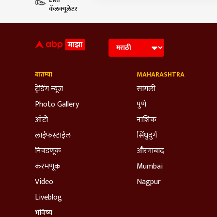
कॅलक्यूलेटर
बातम्या
MAHARASHTRA
ट्रेडिंग न्यूज
सांगली
Photo Gallery
पुणे
ऑटो
नाशिक
लाईफस्टाईल
सिंधुदुर्ग
निवडणूक
औरंगाबाद
करमणूक
Mumbai
Video
Nagpur
Liveblog
भविष्य