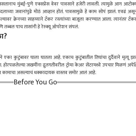
 असतानाच मुंबई-पुणे एक्सप्रेस वेवर पावसाने हजेरी लावली. त्यामुळे आग आटोक्
्या जवानांपुढे मोठं आव्हान होतं. पावसामुळे हे काम सोपं झालं. एवढं असू
ावर क्रेनच्या साहय्याने टॅंकर रस्त्यांच्या बाजूला करण्यात आला. त्यानंतर टॅंक
तब्बल पाच तासांनी हे रेस्क्यू ऑपरेशन संपलं.
ला?
री-चिंचवडमध्ये विशेष
काँग्रेसकडून 'गुंगी गुडिया'
E20 इंधनाविरोधात दिल्लीत
पहि
र वाहन न्यायालय होणार;
टीकेचं समर्थन; हर्षवर्धन
अरविंद केजरीवाल यांचा
विश्
िमंडळाच्या बैठकीत राज्य
ारण
सपकाळांनी सांगितलं कारण,
राजकारण
एल्गार, पंतप्रधान मोदींच्या
राजकारण
नवी 
राज
रचे 7 धडाकेबाज निर्णय
सुनेत्रा पवारांना मोलाचा सल्ला
निवासस्थानाकडे आपचा मोर्चा;
क्रिक
ने एका कुटुंबावर घाला घातला आहे. एकाच कुटुंबातील तिघांचा दुर्दैवाने मृत्यू झा
अमेरिकेच्या दबावाखाली
कहा
देशावर निर्णय थोपवल्याचा
 होरपळलेल्या जखमींना द्रुतगतीवरील ट्रॉमा केअर सेंटरमध्ये उपचार मिळणं अपेक्
आरोप
्टीच्या कामाचा असल्याचं धक्कादायक वास्तव समोर आलं आहे.
Before You Go
ील व्हिडिओ, सुनेत्रा
कुत्रा-मांजराला उभे केले तरी
सुनेत्रा वहिनींसमोर तो शेतकरी
ज्यां
ंना 'गुंगी गुडिया' म्हणत
लोक निवडून देतील, हा
खूप जोरात बोलत होता, मी
आंबे
रेसची बोचरी टीका;
अहंकार लोकांनी मोडून
त्याला थांबवताच 'हुकूमशाह'
त्या
ट्रवादीचा पलटवार, एकनाथ
काढला; बांकीपूर
असल्याचं पसरवलं: धनंजय
शिकव
ंनीही सुनावलं
पोटनिवडणुकीवरून संजय
मुंडे
RSS 
राऊतांचा भाजपवर घणाघात
सुना