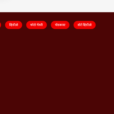
व्हिडीओ
फोटो गॅलरी
पॉडकास्ट
शॉर्ट व्हिडीओ