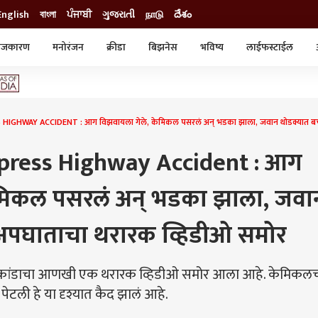
English
বাংলা
ਪੰਜਾਬੀ
ગુજરાતી
நாடு
దేశం
ाजकारण
मनोरंजन
क्रीडा
बिझनेस
भविष्य
लाईफस्टाईल
स्टाईल
क्राईम
व्यापार-उद्योग
ट्रेडिंग
ऑटो
GHWAY ACCIDENT : आग विझवायला गेले, केमिकल पसरलं अन् भडका झाला, जवान थोडक्यात बचा
ress Highway Accident : आग
ेमिकल पसरलं अन् भडका झाला, जवा
 अपघाताचा थरारक व्हिडीओ समोर
 जळीतकांडाचा आणखी एक थरारक व्हिडीओ समोर आला आहे. केमिकल
पेटली हे या दृश्यात कैद झालं आहे.