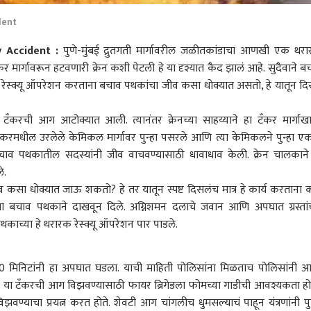
dent
 Accident :
पुणे-मुंबई द्रुतगती मार्गावरील जळीतकांडाचा आणखी एक थर
ार्गावरून हटवणारी क्रेन कशी पेटली हे या दृश्यात कैद झालं आहे. सुदैवाने ब
 रेस्क्यू ऑपरेशन करताना बचाव पथकांचा जीव कसा धोक्यात असतो, हे यातून दि
ा टँकरची आग आटोक्यात आली. त्यानंतर क्रेनच्या साहय्याने हा टँकर मार्गाख
ळी टँकरमधील उरलेले केमिकल मार्गावर पुन्हा पसरले आणि त्या केमिकलने पुन्हा ए
बचाव पथकातील सदस्यांनी जीव वाचवण्यासाठी धावाधाव केली. क्रेन चालकाने
ले.
व कसा धोक्यात जाऊ शकतो? हे तर यातून स्पष्ट दिसलंच मात्र हे कार्य करताना 
 या बचाव पथकाने दाखवून दिले. अग्निशमन दलाचे जवान आणि अपघात ग्रस्तांच
काच्या हे थरारक रेस्क्यू ऑपरेशन पार पाडले.
 कॉर्नर
50 मिनिटांनी हा अपघात घडला. याची माहिती पोलिसांना मिळताच पोलिसांनी 
 आर्टिकल
टॉप रील्स
तं. या टँकरची आग विझवण्यासाठी फायर ब्रिगेडला फोमच्या गाडीची आवश्यकता हो
विझवण्याचा प्रयत्न करत होते. शेवटी आग चांगलीच धुमसल्याचं पाहून यंत्रणांनी पुन
ारण
राजकारण
राजकारण
क्रिक