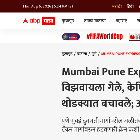
मराठी
हिंदी
Thu, Aug 6, 2026 | 5:24 PM IST
मुख्यपृष्ठ
ताज्या बातम्या
महाराष्ट्र
र
बातम्या
जॅाब माझा
लाईफ
भारत
महाराष्ट्र
टेक-गॅजेट
मुंबई
ऑटो
टेलिव्हिजन
विश्व
विश्व
मुख्यपृष्ठ
बातम्या
पुणे
MUMBAI PUNE EXPRESS HI
कोल्हापूर
पुणे
Mumbai Pune Exp
नवी मुंबई
अमरावती
विझवायला गेले, क
अहमदनगर
अकोला
थोडक्यात बचावले;
पुणे-मुंबई द्रुतगती मार्गावरील
टँकर मार्गावरून हटवणारी क्रेन कशी 