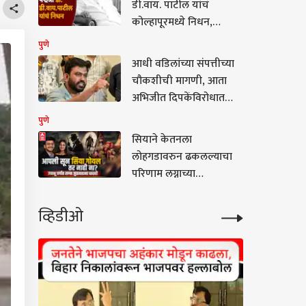
डी.वाय. पाटील यांचं
कोल्हापूरमध्ये निधन,
वयाच्या 90 व्या वर्षी घेतला
पुणे
अखेरचा श्वास
आधी वडिलांच्या संपत्तीच्या
चौकशीची मागणी, आता
अभिजीत दिपकेंविरोधात
पोलिसांत तक्रार, नेमकं काय
पुणे
घडलं?
सियाने केतनला
लोहगडावरुन ढकलल्याचा
परिणाम लग्नाच्या
बाजारपेठेवर, हायक्लास
सोसायटीत नवा ट्रेंड उदयाला
व्हिडीओ
आला, नेमकं काय घडलं?