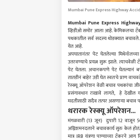
Mumbai Pune Express Highway Acci
Mumbai Pune Express Highway
व्हिडीओ समोर आला आहे. केमिकलचा टँकर म
पथकातील सर्व सदस्य थोडक्यात बचावले.
येत आहे.
अपघातानंतर पेट घेतलेल्या मिथेनॉलच्य
उतरवण्याचे प्रयत्न सुरू झाले. त्याचवे
पेट घेतला. अचानकपणे पेट घेतल्यानं 
तातडीनं बाहेर उडी घेत स्वतःचे प्राण वाचव
रेस्क्यू ऑपरेशन वेळी बचाव पथकांचा जी
प्रसंगावधान राखावे लागते, हे देखील
मदतीसाठी सदैव तत्पर असणाऱ्या बचाव पथ
पर्सनल
थरारक रेस्क्यू ऑपरेशन...
मंगळवारी (13 जून) दुपारी 12 वाजून 
टॉप
हॅलो गेस्ट
अग्निशमनदलाने बचावकार्य सुरु केलं हो
मात्र IRB यंत्रणा पाण्याच्या टँकरने आग 
राजक