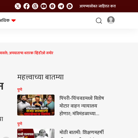
आमच्यासोबत जाहिरात करा
अधिक
शेत-शिवार
भविष्य
वले; अपघाताचा थरारक व्हिडीओ समोर
महत्त्वाच्या बातम्या
न
पुणे
पिंपरी-चिंचवडमध्ये विशेष
मोटार वाहन न्यायालय
होणार; मंत्रिमंडळाच्या
चा
बैठकीत राज्य सरकारचे 7
पुणे
धडाकेबाज निर्णय
मोठी बातमी: शिक्षणमहर्षी