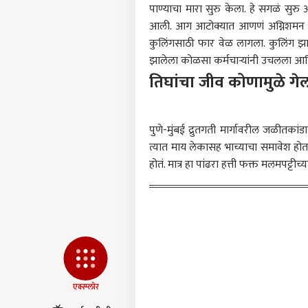
आमच्यासोबत जाहिरात करा
पाण्याचा मारा सुरु केला. हे सगळं सुरु
प्रायव्हसी पॉलिसी
आली. आग आटोक्यात आणणं अग्निशमन दलाच
कुलिंगसाठी फार वेळ लागला. कुलिंग झाल्य
संपर्क साधा
झालेला कोळसा कर्मचाऱ्यांनी उचलला आणि 
करिअर
तिघांचा जीव कोणामुळे गे
पिंप
फीडबॅक
मोटा
आमच्याबद्दल
मंत्र
राजक
सरका
पुणे
-मुंबई द्रुतगती मार्गावरील जळीतकांडा
त्यात माय लेकासह भाच्याचा समावेश होता.
होतं. मात्र हा पांढरा हत्ती फक्त मलमपट
बीडमध
पवारा
LOGIN
काँग्
राष्
शिंदे
एक्स्प्लोर