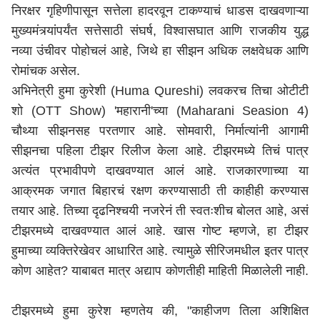
निरक्षर गृहिणीपासून सत्तेला हादरवून टाकण्‍याचं धाडस दाखवणाऱ्या
मुख्‍यमंत्र्यांपर्यंत सत्तेसाठी संघर्ष, विश्‍वासघात आणि राजकीय युद्ध
नव्‍या उंचीवर पोहोचलं आहे, जिथे हा सीझन अधिक लक्षवेधक आणि
रोमांचक असेल.
अभिनेत्री हुमा कुरेशी (Huma Qureshi) लवकरच तिचा ओटीटी
शो (OTT Show) 'महारानी'च्या (Maharani Seasion 4)
चौथ्या सीझनसह परतणार आहे. सोमवारी, निर्मात्यांनी आगामी
सीझनचा पहिला टीझर रिलीज केला आहे. टीझरमध्ये तिचं पात्र
अत्यंत प्रभावीपणे दाखवण्यात आलं आहे. राजकारणाच्या या
आक्रमक जगात बिहारचं रक्षण करण्यासाठी ती काहीही करण्यास
तयार आहे. तिच्या दृढनिश्चयी नजरेनं ती स्वतःशीच बोलत आहे, असं
टीझरमध्ये दाखवण्यात आलं आहे. खास गोष्ट म्हणजे, हा टीझर
हुमाच्या व्यक्तिरेखेवर आधारित आहे. त्यामुळे सीरिजमधील इतर पात्र
कोण आहेत? याबाबत मात्र अद्याप कोणतीही माहिती मिळालेली नाही.
टीझरमध्ये हुमा कुरेश म्हणतेय की, "काहीजण तिला अशिक्षित