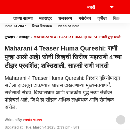
ताज्या बातम्या
महाराष्ट्र
राजकारण
मनोरंजन
क्रीडा
बिझनेस
India At 2047
फिफा विश्वचषक
Ideas of India
मुख्यपृष्ठ
करमणूक
MAHARANI 4 TEASER HUMA QURESHI: राणी पुन्‍हा आली
आहे! सोनी लिव्‍हची सिरीज 'महाराणी 4'च्‍या टीझर प्रदर्शित; शक्तिशाली, साहसी राणी भारती
Maharani 4 Teaser Huma Qureshi: राणी
पुन्‍हा आली आहे! सोनी लिव्‍हची सिरीज 'महाराणी 4'च्‍या
टीझर प्रदर्शित; शक्तिशाली, साहसी राणी भारती
Maharani 4 Teaser Huma Qureshi: निरक्षर गृहिणीपासून
सत्तेला हादरवून टाकण्‍याचं धाडस दाखवणाऱ्या मुख्‍यमंत्र्यांपर्यंत
सत्तेसाठी संघर्ष, विश्‍वासघात आणि राजकीय युद्ध नव्‍या उंचीवर
पोहोचलं आहे, जिथे हा सीझन अधिक लक्षवेधक आणि रोमांचक
असेल.
Written By :
नामदेव जगताप
Updated at : Tue, March 4,2025, 2:39 pm (IST)