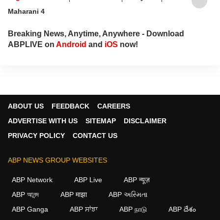
Maharani 4
Breaking News, Anytime, Anywhere - Download
ABPLIVE on
Android
and
iOS
now!
ABOUT US
FEEDBACK
CAREERS
ADVERTISE WITH US
SITEMAP
DISCLAIMER
PRIVACY POLICY
CONTACT US
ABP NEWS GROUP WEBSITES
ABP Network
ABP Live
ABP न्यूज़
ABP আনন্দ
ABP माझा
ABP અસ્મિતા
ABP Ganga
ABP ਸਾਂਝਾ
ABP நாடு
ABP దేశం