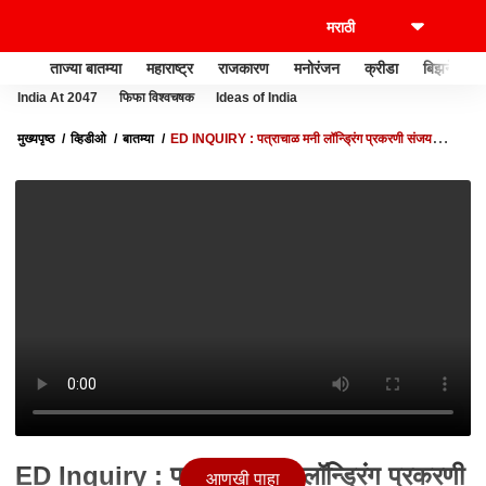
ताज्या बातम्या
महाराष्ट्र
राजकारण
मनोरंजन
क्रीडा
बिझनेस
India At 2047
फिफा विश्वचषक
Ideas of India
मुख्यपृष्ठ
व्हिडीओ
बातम्या
ED INQUIRY : पत्राचाळ मनी लॉन्ड्रिंग प्रकरणी संजय
राऊतांच्या निकटवर्तीयांना ईडीचं समन्स
ED Inquiry : पत्राचाळ मनी लॉन्ड्रिंग प्रकरणी
आणखी पाहा