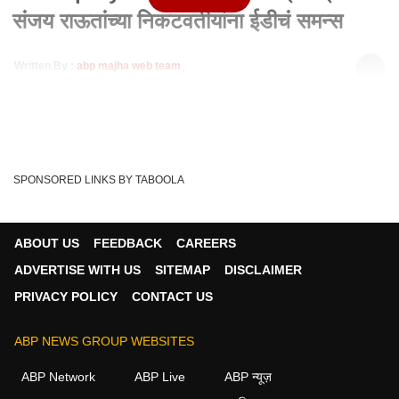
संजय राऊतांच्या निकटवर्तीयांना ईडीचं समन्स
Written By :
abp majha web team
19 Jul 2022 03:59 PM (IST)
ED Inquiry : पत्राचाळ मनी लॉन्ड्रिंग प्रकरणात ईडीनं सुजीत पाटकर
आणि स्वप्ना पाटकर यांना चौकशीसाठी ...
see more
ED
Money Laundering
Sujit Patkar
Tags :
SPONSORED LINKS BY TABOOLA
Correspondence
Swapna Patkar
ABOUT US
FEEDBACK
CAREERS
ADVERTISE WITH US
SITEMAP
DISCLAIMER
बातम्या व्हिडीओ
PRIVACY POLICY
CONTACT US
महाराष्ट्र
ABP NEWS GROUP WEBSITES
ABP Network
ABP Live
ABP न्यूज़