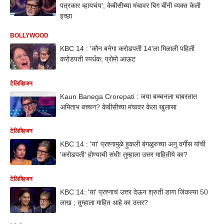
पत्रकार व्हायचंय'; केबीसीच्या मंचावर बिग बींनी व्यक्त केली
इच्छा
BOLLYWOOD
KBC 14 : 'कौन बनेगा करोडपती 14'ला मिळाली पहिली
करोडपती स्पर्धक; प्रोमो आऊट
टेलिव्हिजन
Kaun Banega Crorepati : जया बच्चनला घाबरतात
अमिताभ बच्चन? केबीसीच्या मंचावर केला खुलासा
टेलिव्हिजन
KBC 14 : 'या' प्रश्नामुळे हुकली बंगळुरुच्या अनु वर्गीस यांची
'करोडपती' होण्याची संधी! तुम्हाला उत्तर माहितीये का?
टेलिव्हिजन
KBC 14: 'या' प्रश्नाचं उत्तर देऊन श्रुती डागा जिंकल्या 50
लाख ; तुम्हाला माहित आहे का उत्तर?