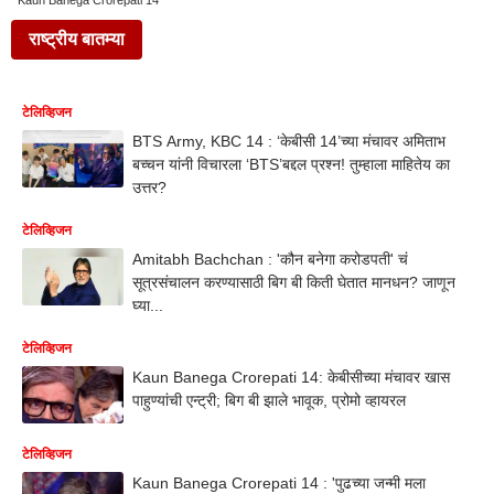
Kaun Banega Crorepati 14
राष्ट्रीय बातम्या
टेलिव्हिजन
BTS Army, KBC 14 : ‘केबीसी 14’च्या मंचावर अमिताभ
बच्चन यांनी विचारला ‘BTS’बद्दल प्रश्न! तुम्हाला माहितेय का
उत्तर?
टेलिव्हिजन
Amitabh Bachchan : 'कौन बनेगा करोडपती' चं
सूत्रसंचालन करण्यासाठी बिग बी किती घेतात मानधन? जाणून
घ्या...
टेलिव्हिजन
Kaun Banega Crorepati 14: केबीसीच्या मंचावर खास
पाहुण्यांची एन्ट्री; बिग बी झाले भावूक, प्रोमो व्हायरल
टेलिव्हिजन
Kaun Banega Crorepati 14 : 'पुढच्या जन्मी मला