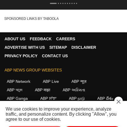
SPONSORED LINKS BY TABOOLA
ABOUT US
FEEDBACK
CAREERS
ADVERTISE WITH US
SITEMAP
DISCLAIMER
PRIVACY POLICY
CONTACT US
ABP NEWS GROUP WEBSITES
ABP Network
ABP Live
ABP न्यूज़
ABP আনন্দ
ABP माझा
ABP અસ્મિતા
ABP Ganga
ABP ਸਾਂਝਾ
ABP நாடு
ABP దేశం
×
We use cookies to improve your experience, analyze
FOLLOW US
traffic, and personalize content. By clicking "Allow", you
agree to our use of cookies.