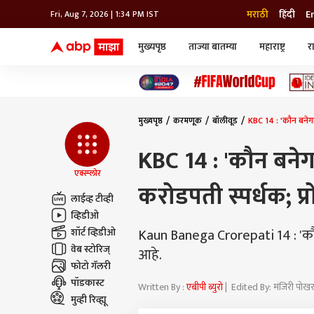
मराठी
हिंदी
E
Fri, Aug 7, 2026 | 1:34 PM IST
मुख्यपृष्ठ
ताज्या बातम्या
महाराष्ट्र
र
बातम्या
जॅाब माझा
लाईफ
भारत
महाराष्ट्र
टेक-गॅजेट
मुंबई
ऑटो
टेलिव्हिजन
विश्व
विश्व
मुख्यपृष्ठ
करमणूक
बॉलीवूड
KBC 14 : 'कौन बनेग
कोल्हापूर
पुणे
KBC 14 : 'कौन बने
नवी मुंबई
अमरावती
एक्स्प्लोर
करोडपती स्पर्धक; प
अहमदनगर
लाईव्ह टीव्ही
अकोला
व्हिडीओ
Kaun Banega Crorepati 14 : 'कौ
शॉर्ट व्हिडीओ
वेब स्टोरिज्
आहे.
फोटो गॅलरी
पॉडकास्ट
Written By :
एबीपी ब्युरो
| Edited By: मंजिरी पो
मुव्ही रिव्ह्यू