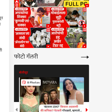
ून
ी
ली
फोटो गॅलरी
बॉलीवूड
बॉलीवूड
8 Photos
8 Photos