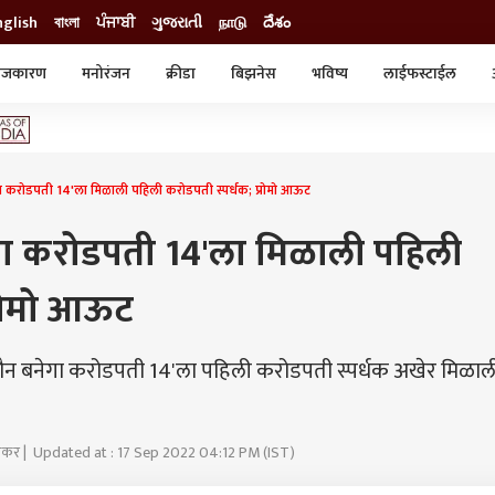
nglish
বাংলা
ਪੰਜਾਬੀ
ગુજરાતી
நாடு
దేశం
ाजकारण
मनोरंजन
क्रीडा
बिझनेस
भविष्य
लाईफस्टाईल
स्टाईल
क्राईम
व्यापार-उद्योग
ट्रेडिंग
ऑटो
ा करोडपती 14'ला मिळाली पहिली करोडपती स्पर्धक; प्रोमो आऊट
गा करोडपती 14'ला मिळाली पहिली
्रोमो आऊट
न बनेगा करोडपती 14'ला पहिली करोडपती स्पर्धक अखेर मिळाल
खरकर | Updated at : 17 Sep 2022 04:12 PM (IST)