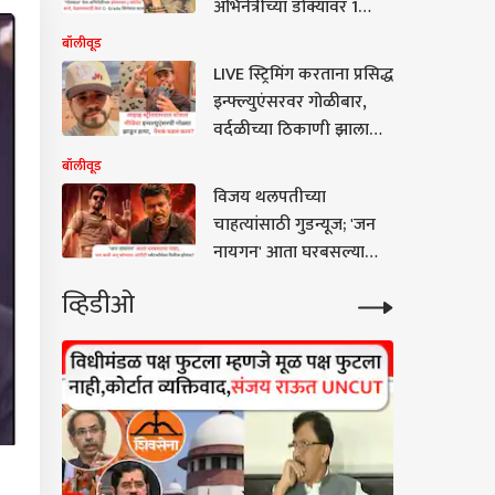
अभिनेत्रीच्या डोक्यावर 1
कोटींचं कर्ज, फेडण्यासाठी
बॉलीवूड
केलं C- Grade सिनेमात
LIVE स्ट्रिमिंग करताना प्रसिद्ध
काम
इन्फ्ल्युएंसरवर गोळीबार,
वर्दळीच्या ठिकाणी झाला
हल्ला; मोटारसायकलवरुन
बॉलीवूड
हल्लेखोर पळाले
विजय थलपतीच्या
चाहत्यांसाठी गुडन्यूज; 'जन
नायगन' आता घरबसल्या
पाहा, पण कोणत्या OTT
व्हिडीओ
प्लॅटफॉर्मवर रिलीज होणार?