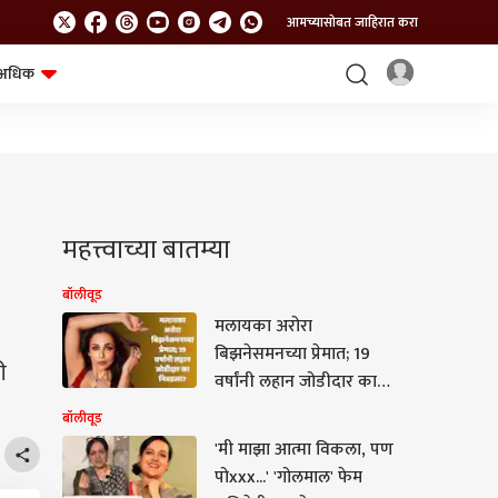
आमच्यासोबत जाहिरात करा
अधिक
शेत-शिवार
भविष्य
महत्त्वाच्या बातम्या
बॉलीवूड
मलायका अरोरा
बिझनेसमनच्या प्रेमात; 19
ी
वर्षांनी लहान जोडीदार का
निवडला? 'या' व्यक्तिने
बॉलीवूड
उलगडलं गुपित
'मी माझा आत्मा विकला, पण
पोxxx...' 'गोलमाल' फेम