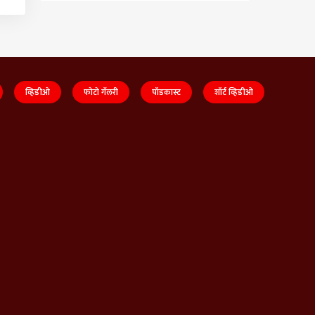
व्हिडीओ
फोटो गॅलरी
पॉडकास्ट
शॉर्ट व्हिडीओ