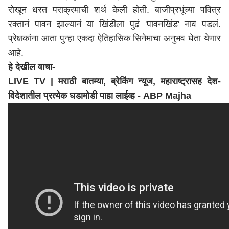
रोखून धरत पराक्रमाची शर्थ केली होती. बाजीप्रभूंच्या पवित्र
रक्तानं पावन झाल्यानं या खिंडीला पुढं 'पावनखिंड' नाव पडलं.
प्रेक्षकांना आता पुन्हा एकदा ऐतिहासिक सिनेमाचा अनुभव घेता येणार
आहे.
हे देखील वाचा-
LIVE TV | मराठी बातम्या, ब्रेकिंग न्यूज,
महाराष्ट्र
ासह देश-
विदेशातील प्रत्येक घडामोडी पाहा लाईव्ह - ABP Majha