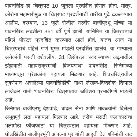
पावनखिंड हा चित्रपट 10 जूनला प्रदर्शित होणार होता. मात्र,
कोरोना महामारीमुळं या चित्रपट प्रदर्शनाची तारीख पुढे ढकलण्यात
आलीय. दरम्यान, 13 जुलै रोजील नरवीर बाजीप्रभू यांच्या या
पावनखिंड लढतीला 361 वर्षे पूर्ण झाली. यानिमित्त या चित्रपटाचं
पहिलं पोस्टर प्रदर्शित करण्यात आलं होतं. यातच आज या
चित्रपटाचं पहिलं गाणं युगत मांडली प्रदर्शित झालंय. या गाण्याला
अनेकांनी पसंती दर्शवलीय. 31 डिसेंबरला स्वराज्याच्या लढ्यातील
झंझावाती महापराक्रमाची विजयगाथा पावनखिंड सिनेमाच्या
माध्यमातून प्रेक्षकांना पहायला मिळणार आहे. शिवचरित्रातील
सुवर्णपान असलेल्या पावनखिंडीची गाथा लेखक-दिग्दर्शक दिग्पाल
लांजेकर यांनी 'पावनखिंड' चित्रपटात अतिशय प्रभावीपणे मांडली
आहे.
सिनेमात बाजीप्रभू देशपांडे, बांदल सेना आणि मावळ्यांनी दिलेला
अभूतपूर्व लढा पहायला मिळणार आहे. तसेच मराठी कलाकारांचा
भलामोठा फौजफाटा या चित्रपटात पहायला मिळणार आहे.
घोडखिंडीत बाजीप्रभूंनी आपल्या प्राणांची आहुती देत गनिमांची वाट