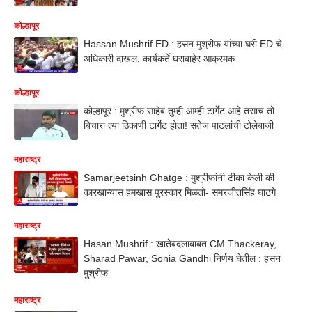
कोल्हापूर
Hassan Mushrif ED : हसन मुश्रीफ यांच्या घरी ED चे
अधिकारी दाखल, कार्यकर्ते घराबाहेर आक्रमक
कोल्हापूर
कोल्हापूर : मुश्रीफ साहेब तुम्ही आम्ही टार्गेट आहे तसाच तो
बिचारा त्या ठिकाणी टार्गेट होता! सतेज पाटलांची टोलेबाजी
महाराष्ट्र
Samarjeetsinh Ghatge : मुश्रीफांनी टीका केली की
कारखान्यास हमखास पुरस्कार मिळतो- समरजीतसिंह घाटगे
महाराष्ट्र
Hasan Mushrif : खातेबदलाबाबत CM Thackeray,
Sharad Pawar, Sonia Gandhi निर्णय घेतील : हसन
मुश्रीफ
महाराष्ट्र