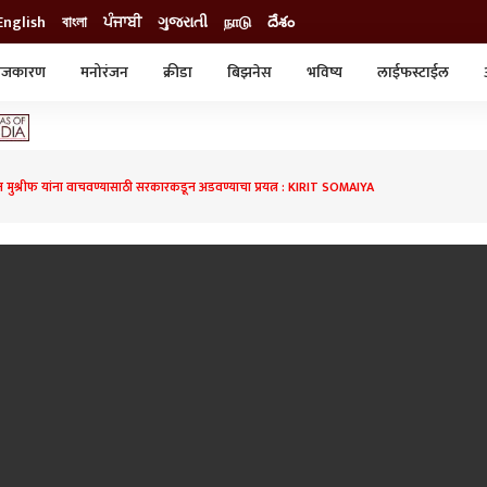
English
বাংলা
ਪੰਜਾਬੀ
ગુજરાતી
நாடு
దేశం
ाजकारण
मनोरंजन
क्रीडा
बिझनेस
भविष्य
लाईफस्टाईल
स्टाईल
क्राईम
व्यापार-उद्योग
ट्रेडिंग
ऑटो
ुश्रीफ यांना वाचवण्यासाठी सरकारकडून अडवण्याचा प्रयत्न : KIRIT SOMAIYA