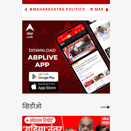
#MAHARASHTRA POLITICS
# MARATHI NEWS
रम
 Z
्या
य
व्हिडीओ
i
ना
UNCUT
n FDA