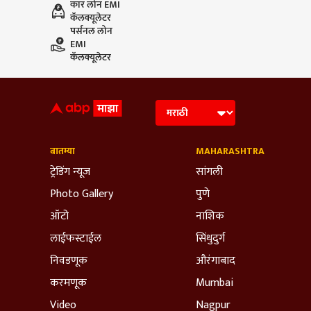
कार लोन EMI
कॅलक्यूलेटर
पर्सनल लोन
EMI
कॅलक्यूलेटर
बातम्या
MAHARASHTRA
ट्रेडिंग न्यूज
सांगली
Photo Gallery
पुणे
ऑटो
नाशिक
लाईफस्टाईल
सिंधुदुर्ग
निवडणूक
औरंगाबाद
करमणूक
Mumbai
Video
Nagpur