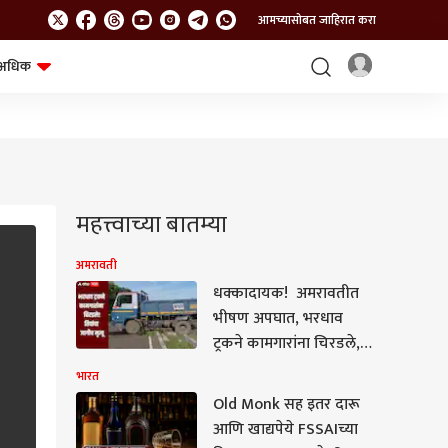
आमच्यासोबत जाहिरात करा
अधिक
शेत-शिवार
भविष्य
महत्त्वाच्या बातम्या
अमरावती
धक्कादायक! अमरावतीत
भीषण अपघात, भरधाव
ट्रकने कामगारांना चिरडले,
तिघांचा जागीच मृत्यू
भारत
Old Monk सह इतर दारू
आणि खाद्यपेये FSSAIच्या