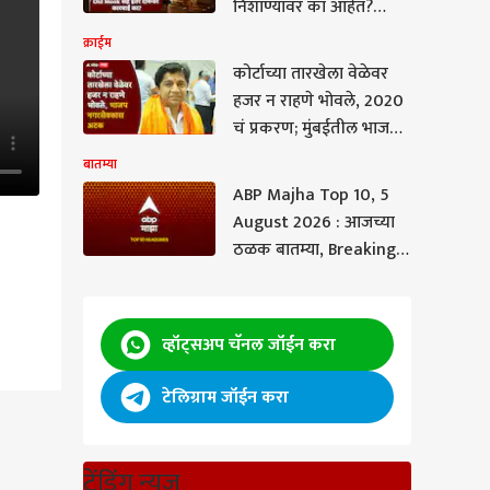
निशाण्यावर का आहेत?
देशभर धडक कारवाई
क्राईम
कोर्टाच्या तारखेला वेळेवर
हजर न राहणे भोवले, 2020
चं प्रकरण; मुंबईतील भाजप
नगरसेवकास अटक
बातम्या
ABP Majha Top 10, 5
August 2026 : आजच्या
ठळक बातम्या, Breaking
News Today,
संध्याकाळच्या ताज्या
बातम्या, वाचा एबीपी
व्हॉट्सअप चॅनल जॉईन करा
माझाच्या संध्याकाळच्या टॉप
१० हेडलाईन्स - Evening
टेलिग्राम जॉईन करा
 केला
ट्रेंडिंग न्यूज