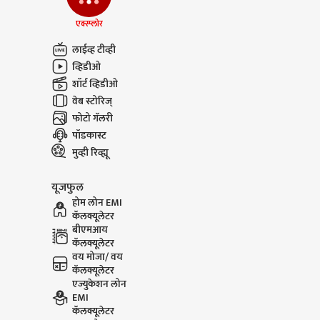
एक्स्प्लोर
लाईव्ह टीव्ही
व्हिडीओ
शॉर्ट व्हिडीओ
वेब स्टोरिज्
फोटो गॅलरी
पॉडकास्ट
मुव्ही रिव्ह्यू
यूजफुल
होम लोन EMI
कॅलक्यूलेटर
बीएमआय
कॅलक्यूलेटर
वय मोजा/ वय
कॅलक्यूलेटर
एज्युकेशन लोन
EMI
कॅलक्यूलेटर