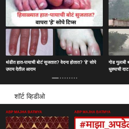
थंडीत हात-पायाची बोटं सुजतात? वेदना होतात? 'हे' सोपे
गोड गुलाबी थ
उपाय देतील आराम
धुक्याची दा
शॉर्ट व्हिडीओ
ABP MAJHA BATMYA
ABP MAJHA BATMYA