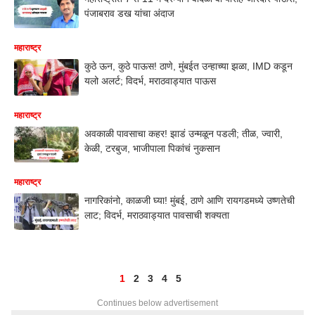
पंजाबराव डख यांचा अंदाज
महाराष्ट्र
कुठे ऊन, कुठे पाऊस! ठाणे, मुंबईत उन्हाच्या झळा, IMD कडून
यलो अलर्ट; विदर्भ, मराठवाड्यात पाऊस
महाराष्ट्र
अवकाळी पावसाचा कहर! झाडं उन्मळून पडली; तीळ, ज्वारी,
केळी, टरबुज, भाजीपाला पिकांचं नुकसान
महाराष्ट्र
नागरिकांनो, काळजी घ्या! मुंबई, ठाणे आणि रायगडमध्ये उष्णतेची
लाट; विदर्भ, मराठवाड्यात पावसाची शक्यता
1
2
3
4
5
Continues below advertisement