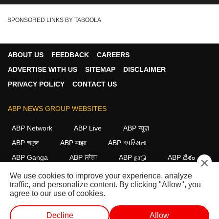
SPONSORED LINKS BY TABOOLA
ABOUT US
FEEDBACK
CAREERS
ADVERTISE WITH US
SITEMAP
DISCLAIMER
PRIVACY POLICY
CONTACT US
ABP NEWS GROUP WEBSITES
ABP Network
ABP Live
ABP न्यूज़
ABP আনন্দ
ABP माझा
ABP અસ્મિતા
ABP Ganga
ABP ਸਾਂਝਾ
ABP நாடு
ABP దేశం
×
We use cookies to improve your experience, analyze
FOLLOW US
traffic, and personalize content. By clicking "Allow", you
agree to our use of cookies.
Decline
Allow
This website follows the
DNPA Code of Ethics.
Copyright@2026.