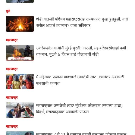
पुणे
थंडी वाढली! पश्चिम महाराष्ट्रासह राज्यभरात पुन्हा हुडहुडी, कसं
असेल आजचं हवामान? वाचा सविस्तर
महाराष्ट्र
उत्तरेकडील वाऱ्यांनी मुंबई पुरती गारठली, महाबळेश्वरपेक्षाही कमी
तापमान, पुढचे 5 दिवस हाडं गोठवणारी थंडी
महाराष्ट्र
मे महिन्यात उकाडा वाढणार! उष्णतेची लाट, त्यानंतर अवकाळी
पावसाची शक्यता
महाराष्ट्र
महाराष्ट्रात उष्णतेची लाट! मुंबईसह कोकणात उन्हाच्या झळा;
विदर्भ, मराठवाड्यात अवकाळी पाऊस
महाराष्ट्र
महाराष्ट्रात 7 ते 11 मे दरम्यान वादळी वाऱ्यासह जोरदार पाऊस,