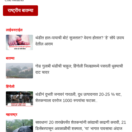
Cold Weather
राष्ट्रीय बातम्या
लाईफस्टाईल
थंडीत हात-पायाची बोटं सुजतात? वेदना होतात? 'हे' सोपे उपाय
देतील आराम
बातम्या
गोड गुलाबी थंडीची चाहूल; हिंगोली जिल्ह्यामध्ये पसरली धुक्याची
दाट चादर
हिंगोली
थंडीनं दुभती जनावरं गारठली, दुध उत्पादनात 20-25 % घट,
शेतकऱ्याला दररोज 1000 रुपयांचा फटका..
महाराष्ट्र
सावधान! 20 तारखेपर्यंत शेतकऱ्यांनी कांद्याची काढणी करावी, 21
डिसेंबरपासून अवकाळीची शक्यता, 'या' भागात पावसाचा अंदाज