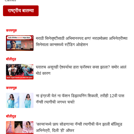
Cannes
राष्ट्रीय बातम्या
करमणूक
मराठी सिनेसृष्टीसाठी अभिमानस्पद क्षण! मराठमोळ्या अभिनेत्रीच्या
सिनेमाला कान्समध्ये स्टँडिग ओव्हेशन
बॉलीवूड
घरातच असूनही ऐश्वर्याचा हात फ्रॅक्चर कसा झाला? समोर आलं
मोठं कारण
करमणूक
ना इंग्रजी येतं ना फॅशन डिझायनिंग शिकली, तरीही 12वी पास
नॅन्सी त्यागीची जगभर चर्चा!
बॉलीवूड
'कान्स'मध्ये छाप सोडणाऱ्या नॅन्सी त्यागीची फॅन झाली बॉलिवूड
अभिनेत्री, दिली 'ही' ऑफर