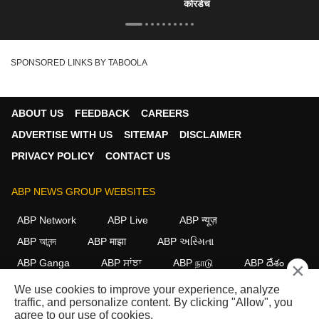
कोरडेच
SPONSORED LINKS BY TABOOLA
ABOUT US
FEEDBACK
CAREERS
ADVERTISE WITH US
SITEMAP
DISCLAIMER
PRIVACY POLICY
CONTACT US
ABP NEWS GROUP WEBSITES
ABP Network
ABP Live
ABP न्यूज़
ABP আনন্দ
ABP माझा
ABP અસ્મિતા
ABP Ganga
ABP ਸਾਂਝਾ
ABP நாடு
ABP దేశం
×
We use cookies to improve your experience, analyze
FOLLOW US
traffic, and personalize content. By clicking "Allow", you
agree to our use of cookies.