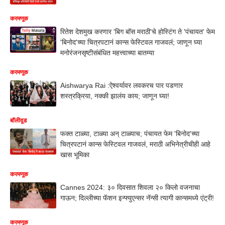
करमणूक
रितेश देशमुख करणार 'बिग बॉस मराठी'चे होस्टिंग ते 'पंचायत' फेम
'बिनोद'च्या चित्रपटानं कान्स फेस्टिवल गाजवलं; जाणून घ्या
मनोरंजनसृष्टीसंबंधित महत्त्वाच्या बातम्या
करमणूक
Aishwarya Rai :ऐश्वर्यावर लवकरच पार पडणार
शस्त्रक्रिया, नक्की झालंय काय; जाणून घ्या!
बॉलीवूड
फक्त टाळ्या, टाळ्या अन् टाळ्याच; पंचायत फेम 'बिनोद'च्या
चित्रपटानं कान्स फेस्टिवल गाजवलं, मराठी अभिनेत्रीचीही आहे
खास भूमिका
करमणूक
Cannes 2024: ३० दिवसात शिवला २० किलो वजनाचा
गाऊन; दिल्लीच्या फॅशन इन्फ्युएन्सर नॅन्सी त्यागी कान्समध्ये एंट्री!
करमणूक