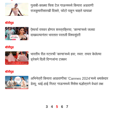
गुलाबी-काळ्या फिश टेल गाऊनमध्ये कियारा अडवाणी
राजकुमारीसारखी दिसते, फोटो पाहून चाहते घायाळ!
बॉलीवूड
ऐश्वर्या रायवर होणार शस्त्रक्रिया; 'कान्स'मध्ये जलवा
दाखवल्यानंतर भारतात परतली विश्वसुंदरी
बॉलीवूड
भारतीय रील स्टारची 'कान्स'मध्ये हवा; स्वत: तयार केलेल्या
ड्रेसने दिली दिग्गजांना टक्कर
बॉलीवूड
अभिनेत्री कियारा आडवाणीचा 'Cannes 2024'मध्ये धमाकेदार
डेब्यू; थाई-हाई स्लिट गाऊनमध्ये मिसेस मल्होत्राने वेधलं लक्ष
3
4
5
6
7