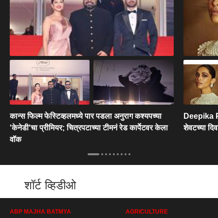
कान्स फिल्म फेस्टिव्हलमध्ये पार पडला अनुराग कश्यपच्या
Deepika Pa
'केनेडी'चा प्रीमियर; चित्रपटाच्या टीमनं रेड कार्पेटवर केला
शेवटच्या दि
वॉक
शॉर्ट व्हिडीओ
ABP MAJHA BATMYA
AGRICULTURE