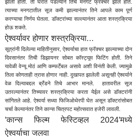
झाली होती. ती घरात पडल्याने तिचे मनगट फ्रॅक्चर झाले होते.
त्याच्या मनगटातील सूज कमी झाल्यानंतर तिने आपले काम पूर्ण
करण्याचा निर्णय घेतला. डॉक्टरांच्या सल्ल्यानंतर आता शस्त्रक्रिया
होऊ शकते.
ऐश्वर्यावर होणार शस्त्रक्रिया...
सूत्रांनी दिलेल्या माहितीनुसार, ऐश्वर्याचा हात फ्रॅक्चर झाल्याच्या दोन
दिवसानंतर तिची डिझायनर सोबत कॉस्ट्यूम फिटिंग होती. तिने
यावेळी वेन्यू मोठं आणि कम्फर्टेबल असावे अशी विनंती केली. ज्यामुळे
तिला कोणताही त्रास होणार नाही. दुखापत झालेली असूनही ऐश्वर्याने
वेळ दिल्याबद्दल ब्रँडने तिचे आभार मानले. हातावरील सूज
उतरल्यानंतर तिच्यावर शस्त्रक्रिया करता येईल असे डॉक्टरांनी
सांगितले आहे. ऐश्वर्या सध्या फिजिओथेरपी घेत असून डॉक्टरांसोबत
चर्चा केल्यानंतर तिने कान्स चित्रपट महोत्सवात हजेरी लावली.
'कान्स फिल्म फेस्टिव्हल 2024'मध्ये
ऐश्वर्याचा जलवा