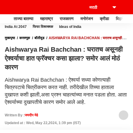
ताज्या बातम्या
महाराष्ट्र
राजकारण
मनोरंजन
क्रीडा
बिझनेस
India At 2047
फिफा विश्वचषक
Ideas of India
मुख्यपृष्ठ
करमणूक
बॉलीवूड
AISHWARYA RAI BACHCHAN : घरातच असूनही
ऐश्वर्याचा हात फ्रॅक्चर कसा झाला? समोर आलं मोठं कारण
Aishwarya Rai Bachchan : घरातच असूनही
ऐश्वर्याचा हात फ्रॅक्चर कसा झाला? समोर आलं मोठं
कारण
Aishwarya Rai Bachchan : ऐश्वर्या सध्या कोणत्याही
चित्रपटाचे चित्रीकरण करत नाही. तरीदेखील तिच्या हाताला
दुखापत कशी झाली,असा प्रश्न चाहत्यांच्या मनात पडला होता. आता
ऐश्वर्याच्या दुखापतीचे कारण समोर आले आहे.
Written By :
जयदीप मेढे
Updated at : Wed, May 22,2024, 1:39 pm (IST)