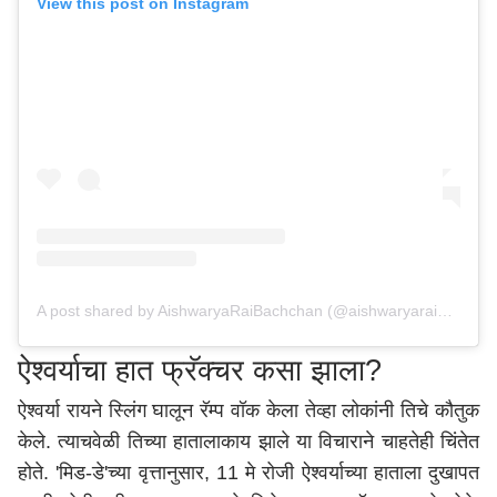
View this post on Instagram
A post shared by AishwaryaRaiBachchan (@aishwaryaraibachchan_arb)
ऐश्वर्याचा हात फ्रॅक्चर कसा झाला?
ऐश्वर्या रायने स्लिंग घालून रॅम्प वॉक केला तेव्हा लोकांनी तिचे कौतुक
केले. त्याचवेळी तिच्या हातालाकाय झाले या विचाराने चाहतेही चिंतेत
होते. 'मिड-डे'च्या वृत्तानुसार, 11 मे रोजी ऐश्वर्याच्या हाताला दुखापत