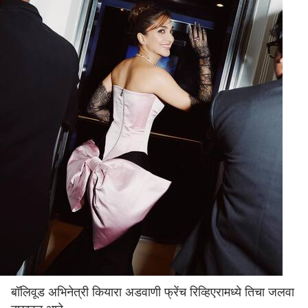
बॉलिवूड अभिनेत्री कियारा अडवाणी फ्रेंच रिव्हिएरामध्ये तिचा जलवा