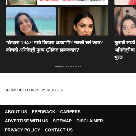
'बंटवारा 1947' मध्ये कियारा अडवाणी? नक्की खरं काय?
गुलाबी साडी 
कोणती अभिनेत्री मुख्य भूमिकेत झळकणार?
अभिनेत्रीचा
भुरळ
SPONSORED LINKS BY TABOOLA
ABOUT US
FEEDBACK
CAREERS
ADVERTISE WITH US
SITEMAP
DISCLAIMER
PRIVACY POLICY
CONTACT US