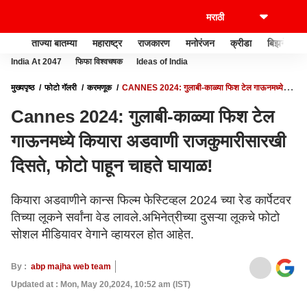
ताज्या बातम्या
महाराष्ट्र
राजकारण
मनोरंजन
क्रीडा
बिझनेस
India At 2047
फिफा विश्वचषक
Ideas of India
मुख्यपृष्ठ
फोटो गॅलरी
करमणूक
CANNES 2024: गुलाबी-काळ्या फिश टेल गाऊनमध्ये
कियारा अडवाणी राजकुमारीसारखी दिसते, फोटो पाहून चाहते घायाळ!
Cannes 2024: गुलाबी-काळ्या फिश टेल
गाऊनमध्ये कियारा अडवाणी राजकुमारीसारखी
दिसते, फोटो पाहून चाहते घायाळ!
कियारा अडवाणीने कान्स फिल्म फेस्टिव्हल 2024 च्या रेड कार्पेटवर
तिच्या लूकने सर्वांना वेड लावले.अभिनेत्रीच्या दुसऱ्या लूकचे फोटो
सोशल मीडियावर वेगाने व्हायरल होत आहेत.
By :
abp majha web team
Updated at : Mon, May 20,2024, 10:52 am (IST)