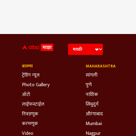
बातम्या
MAHARASHTRA
ट्रेडिंग न्यूज
सांगली
Photo Gallery
पुणे
ऑटो
नाशिक
लाईफस्टाईल
सिंधुदुर्ग
निवडणूक
औरंगाबाद
करमणूक
Mumbai
Video
Nagpur