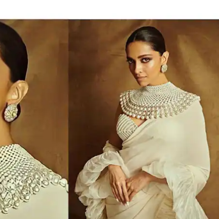
 कॉर्नर
 आर्टिकल
टॉप रील्स