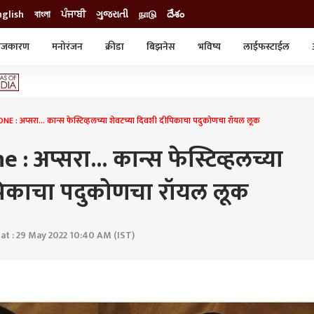
nglish
বাংলা
ਪੰਜਾਬੀ
ગુજરાતી
நாடு
దేశం
ाजकारण
मनोरंजन
क्रीडा
बिझनेस
भविष्य
लाईफस्टाईल
स्टाईल
क्राईम
व्यापार-उद्योग
ट्रेडिंग
ऑटो
: अप्सरा... कान्स फेस्टिव्हलच्या शेवटच्या दिवशी दीपिकाचा पदुकोणचा रॉयल लूक
 अप्सरा... कान्स फेस्टिव्हलच्या
ीपिकाचा पदुकोणचा रॉयल लूक
t : 29 May 2022 10:40 AM (IST)