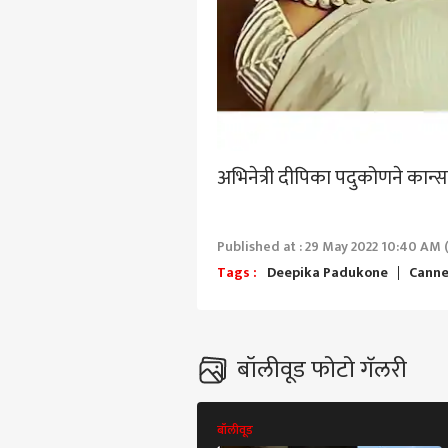
हॅलो गेस्ट
भारत
आमच्यासोबत जाहिरात करा
प्रायव्हसी पॉलिसी
संपर्क साधा
करिअर
एआय 
फीडबॅक
अभिनेत्री दीपिका पदुकोणने कान्स फ
सरका
आमच्याबद्दल
आक्षे
राजक
तासा
Published at : 29 May 2022 10:40 AM 
Tags :
Deepika Padukone
Cann
मुलां
तरीह
LOGIN
बॉलीवूड फोटो गॅलरी
पेले
आल्या
विच
मोहन
बॉलीवूड
म्हण