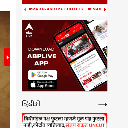
2
/11
#MAHARASHTRA POLITICS
# MARATHI NEWS
व्हिडीओ
कान्स फेस्टिव्हलमध्ये दीपिकाने फॅशनचा नवा पायंडा रचला