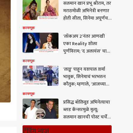
सलमान खान प्रभू श्रीराम, तर
मराठमोळी अभिनेत्री बनणार
होती सीता, सिनेमा अपूर्णच
राहिला कारण...
करमणूक
'लॉकअप 2'नंतर आणखी
एका Reality शोला
पुर्णविराम; 'द अलायंस' चा
ग्रँड फिनाले पार, कुणी
करमणूक
पटकावली ट्रॉफी?
'लाडू' पाहून यशपाल शर्मा
भावुक, सिनेमाचं भरभरुन
कौतुक; म्हणाले, 'आजच्या
काळात असा चित्रपट
करमणूक
बनवणं...'
प्रसिद्ध बॉलिवूड अभिनेत्याचा
ब्लड कॅन्सरमुळे मृत्यू;
सलमान खानची पोस्ट चर्चेत,
दु:ख व्यक्त करत म्हणाला...
ट्रेंडिंग न्यूज