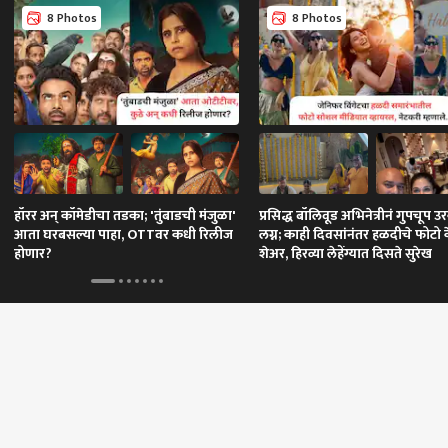
8 Photos
8 Photos
हॉरर अन् कॉमेडीचा तडका; 'तुंबाडची मंजुळा'
प्रसिद्ध बॉलिवूड अभिनेत्रीनं गुपचूप उ
आता घरबसल्या पाहा, OTTवर कधी रिलीज
लग्न; काही दिवसांनंतर हळदीचे फोटो 
होणार?
शेअर, हिरव्या लेहेंग्यात दिसते सुरेख