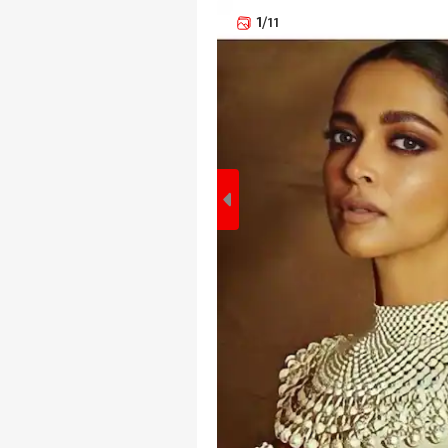
1
/11
पर्सनल
टॉप