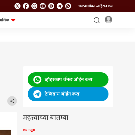
आमच्यासोबत जाहिरात करा
अधिक
शेत-शिवार
भविष्य
व्हॉट्सअप चॅनल जॉईन करा
टेलिग्राम जॉईन करा
महत्त्वाच्या बातम्या
करमणूक