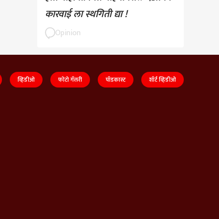
कारवाई ला स्थगिती द्या !
Opinion
व्हिडीओ
फोटो गॅलरी
पॉडकास्ट
शॉर्ट व्हिडीओ