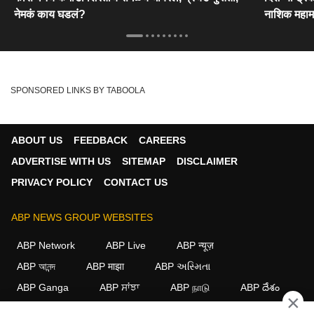
नेमकं काय घडलं?
नाशिक महामा
SPONSORED LINKS BY TABOOLA
ABOUT US
FEEDBACK
CAREERS
ADVERTISE WITH US
SITEMAP
DISCLAIMER
PRIVACY POLICY
CONTACT US
ABP NEWS GROUP WEBSITES
ABP Network
ABP Live
ABP न्यूज़
ABP আনন্দ
ABP माझा
ABP અસ્મિતા
ABP Ganga
ABP ਸਾਂਝਾ
ABP நாடு
ABP దేశం
×