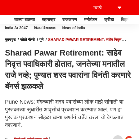
ताज्या बातम्या
महाराष्ट्र
राजकारण
मनोरंजन
क्रीडा
बिझनेस
India At 2047
फिफा विश्वचषक
Ideas of India
मुख्यपृष्ठ
फोटो गॅलरी
पुणे
SHARAD PAWAR RETIREMENT: साहेब निवृत्त
पदाधिकारी होतात, जनतेच्या मनातील राजे नव्हे; पुण्यात शरद पवारांना विनंती करणारे बॅनर्स झळकले
Sharad Pawar Retirement: साहेब
निवृत्त पदाधिकारी होतात, जनतेच्या मनातील
राजे नव्हे; पुण्यात शरद पवारांना विनंती करणारे
बॅनर्स झळकले
Pune News: मंगळवारी शरद पवारांच्या लोक माझे सांगाती या
पुस्तकाच्या सुधारीत आवृत्तीचं प्रकाशन करण्यात आलं. पण हा
पुस्तक प्रकाशन सोहळा खऱ्या अर्थानं चर्चेत ठरला तो वेगळ्याच
कारणानं.