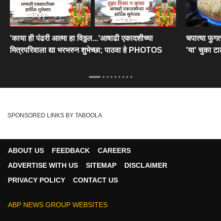
'काया ही पंढरी आत्मा हा विठ्ठल...'आषाढी एकादशीच्या
चपात्या फु
मित्रपरिवाला द्या भरभरुन शुभेच्छा; पाठवा हे PHOTOS
'या' चुका ट
SPONSORED LINKS BY TABOOLA
ABOUT US
FEEDBACK
CAREERS
ADVERTISE WITH US
SITEMAP
DISCLAIMER
PRIVACY POLICY
CONTACT US
ABP NEWS GROUP WEBSITES