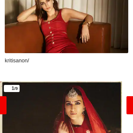
kritisanon/
1
/9