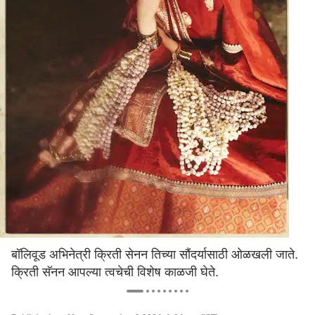
बॉलिवूड अभिनेत्री क्रिती सेनन तिच्या सौंदर्यासाठी ओळखली जाते.
क्रिती सॅनन आपल्या त्वचेची विशेष काळजी घेते.