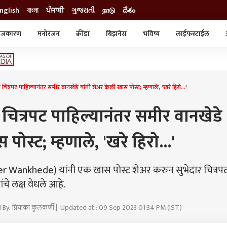
nglish
বাংলা
ਪੰਜਾਬੀ
ગુજરાતી
நாடு
దేశం
ाजकारण
मनोरंजन
क्रीडा
बिझनेस
भविष्य
लाईफस्टाईल
स्टाईल
क्राईम
व्यापार-उद्योग
ट्रेडिंग
ऑटो
त्रपट पाहिल्यानंतर समीर वानखेडे यांनी शेअर केली खास पोस्ट; म्हणाले, 'खरे हिरो...'
चित्रपट पाहिल्यानंतर समीर वानखेडे
पोस्ट; म्हणाले, 'खरे हिरो...'
 Wankhede) यांनी एक खास पोस्ट शेअर करुन सुभेदार चित्रपट
ांचे लक्ष वेधले आहे.
 By: प्रियांका कुलकर्णी | Updated at : 09 Sep 2023 01:34 PM (IST)