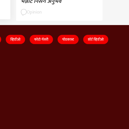
भन्नाट निसर्ग अनुभव
Opinion
व्हिडीओ
फोटो गॅलरी
पॉडकास्ट
शॉर्ट व्हिडीओ