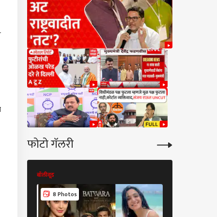
र
ा
फोटो गॅलरी
बॉलीवूड
बॉलीवूड
8 Photos
8 Photos