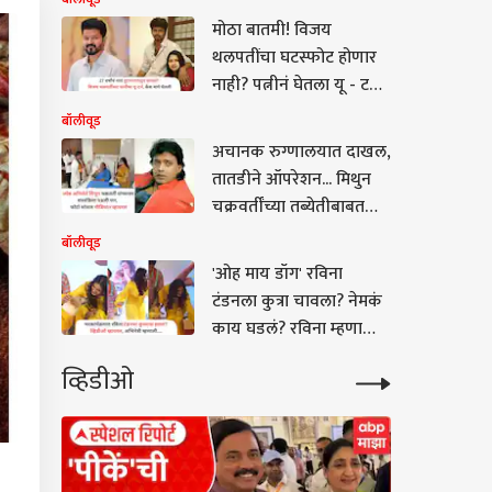
मोठा बातमी! विजय
थलपतींचा घटस्फोट होणार
नाही? पत्नीनं घेतला यू - टर्न,
थेट केस मागे घेतली
बॉलीवूड
अचानक रुग्णालयात दाखल,
तातडीने ऑपरेशन... मिथुन
चक्रवर्तींच्या तब्येतीबाबत
डॉक्टरांनी काय सांगितलं?,
बॉलीवूड
मुख्यमंत्र्यांनी घेतली भेट
'ओह माय डॉग' रविना
टंडनला कुत्रा चावला? नेमकं
काय घडलं? रविना म्हणाली...
VIDEO
व्हिडीओ