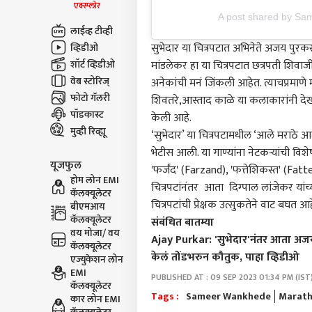
एक्स्प्लोर
A post shared by S
लाईव्ह टीव्ही
सुभेदार या चित्रपटात अभिनेते अजय पुरक
व्हिडीओ
शॉर्ट व्हिडीओ
मांडलेकर हा या चित्रपटात छत्रपती शिवा
वेब स्टोरिज्
अनेकांची मनं जिंकली आहेत. त्याचप्रमाणे 
फोटो गॅलरी
शिवतरे,आस्ताद काळे या कलाकारांनी देख
पॉडकास्ट
केली आहे.
मुव्ही रिव्ह्यू
‘सुभेदार’ या चित्रपटामधील ‘आले मराठे आले 
भेटीस आली. या गाण्यांना नेटकऱ्यांची वि
यूजफुल
'फर्जंद' (Farzand), 'फत्तेशिकस्त' (Fa
होम लोन EMI
चित्रपटांनंतर आता दिग्पाल लांजेकर यांच्य
कॅलक्यूलेटर
चित्रपटांची प्रेक्षक उत्सुकतेने वाट बघत आ
बीएमआय
कॅलक्यूलेटर
संबंधित बातम्या
वय मोजा/ वय
Ajay Purkar: 'सुभेदार'नंतर आता अजय पु
कॅलक्यूलेटर
केलं तोंडभरुन कौतुक, पाहा व्हिडीओ
एज्युकेशन लोन
EMI
PUBLISHED AT : 09 SEP 2023 01:34 PM (IST
कॅलक्यूलेटर
Tags :
Sameer Wankhede
Marath
कार लोन EMI