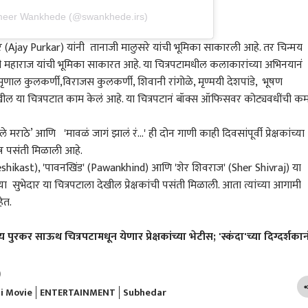
ameer Wankhede (@swankhede.irs)
र (Ajay Purkar) यांनी तानाजी मालुसरे यांची भूमिका साकारली आहे. तर चिन्मय
जी महाराज यांची भूमिका साकारत आहे. या चित्रपटामधील कलाकारांच्या अभिनयानं
मृणाल कुलकर्णी,विराजस कुलकर्णी, शिवानी रांगोळे, मृण्मयी देशपांडे, भूषण
ील या चित्रपटात काम केलं आहे. या चित्रपटानं बॉक्स ऑफिसवर कोट्यवधींची क
मराठे’ आणि 'मावळं जागं झालं रं...' ही दोन गाणी काही दिवसांपूर्वी प्रेक्षकांच्या
शेष पसंती मिळाली आहे.
tteshikast), 'पावनखिंड' (Pawankhind) आणि 'शेर शिवराज' (Sher Shivraj) या
ा सुभेदार या चित्रपटाला देखील प्रेक्षकांची पसंती मिळाली. आता त्यांच्या आगामी
हेत.
रकर साऊथ चित्रपटामधून येणार प्रेक्षकांच्या भेटीस; 'स्कंदा'च्या दिग्दर्शकान
)
i Movie
ENTERTAINMENT
Subhedar