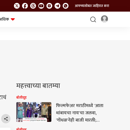
आमच्यासोबत जाहिरात करा
अधिक
शेत-शिवार
भविष्य
महत्त्वाच्या बातम्या
ाचं
बॉलीवूड
फिल्मफेअर मराठीमध्ये 'आता
थांबायचा नाय'चा जलवा,
'गोंधळ'नेही बाजी मारली;
'दशावतार'चाही दबदबा
बॉलीवूड