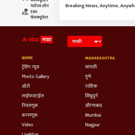
कॅलक्यूलेटर
Breaking News, Anytime, Anyw
पर्सनल लोन
EMI
कॅलक्यूलेटर
बातम्या
MAHARASHTRA
ट्रेडिंग न्यूज
सांगली
Photo Gallery
पुणे
ऑटो
नाशिक
लाईफस्टाईल
सिंधुदुर्ग
निवडणूक
औरंगाबाद
करमणूक
Mumbai
Video
Nagpur
Liveblog