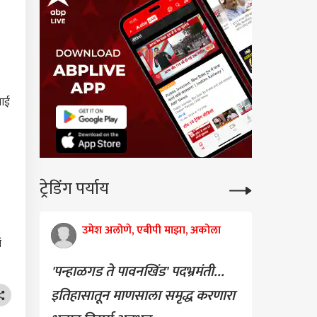
माई
ट्रेडिंग पर्याय
उमेश अलोणे, एबीपी माझा, अकोला
ं
'पन्हाळगड ते पावनखिंड' पदभ्रमंती...
इतिहासातून माणसाला समृद्ध करणारा