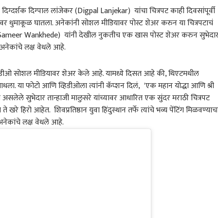
िग्दर्शक दिग्पाल लांजेकर (Digpal Lanjekar) यांचा चित्रपट काही दिवसांपूर्वी
वर धुमाकूळ घातला. अनेकांनी सोशल मीडियावर पोस्ट शेअर करुन या चित्रपटाचं
(Sameer Wankhede) यांनी देखील नुकतीच एक खास पोस्ट शेअर करुन सुभेदा
ं अनेकांचे लक्ष वेधले आहे.
हिडीओ सोशल मीडियावर शेअर केले आहे. यामध्ये दिसत आहे की, थिएटमधील
 साधला. या फोटो आणि व्हिडीओला त्यांनी कॅप्शन दिलं, 'एक महान योद्धा आणि श्री
ी असलेले सुभेदार तान्हाजी मालुसरे यांच्यावर आधारित एक सुंदर मराठी चित्रपट
े खरे हिरो आहेत. शिवप्रतिष्ठान युवा हिंदुस्थान तर्फे त्यांचे भव्य पेंटिंग मिळवण्याच
नेकांचे लक्ष वेधले आहे.
 कॉर्नर
 आर्टिकल
टॉप रील्स