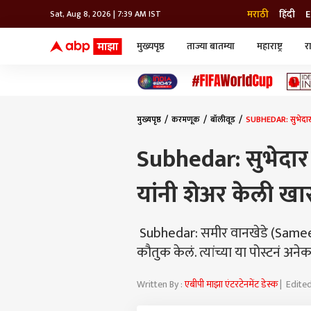
मराठी
हिंदी
E
Sat, Aug 8, 2026 | 7:39 AM IST
मुख्यपृष्ठ
ताज्या बातम्या
महाराष्ट्र
र
बातम्या
जॅाब माझा
लाईफ
भारत
महाराष्ट्र
टेक-गॅजेट
मुंबई
ऑटो
टेलिव्हिजन
विश्व
विश्व
मुख्यपृष्ठ
करमणूक
बॉलीवूड
SUBHEDAR: सुभेदार चि
कोल्हापूर
पुणे
Subhedar: सुभेदार 
नवी मुंबई
अमरावती
यांनी शेअर केली खास 
अहमदनगर
अकोला
Subhedar: समीर वानखेडे (Sameer
कौतुक केलं. त्यांच्या या पोस्टनं अनेक
Written By :
एबीपी माझा एंटरटेनमेंट डेस्क
| Edited