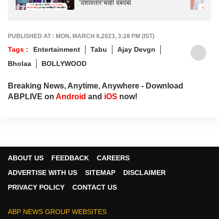
'दशावतार'चाही दबदबा
PUBLISHED AT : MON, MARCH 6,2023, 3:28 PM (IST)
Tags :
Entertainment
Tabu
Ajay Devgn
Bholaa
BOLLYWOOD
Breaking News, Anytime, Anywhere - Download
ABPLIVE on
Android
and
iOS
now!
ABOUT US
FEEDBACK
CAREERS
ADVERTISE WITH US
SITEMAP
DISCLAIMER
PRIVACY POLICY
CONTACT US
ABP NEWS GROUP WEBSITES