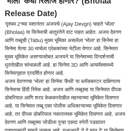
'भोला' कधी रिलीज होणार? (Bholaa
Release Date)
'दृश्यम 2'च्या यशानंतर अजयचे (Ajay Devgn) चाहते 'भोला'
(Bholaa) या सिनेमाची आतुरतेने वाट पाहत आहेत. अजय देवगण
आणि तब्बूची (Tabu) मुख्य भूमिका असलेला 'भोला' हा सिनेमा हा
सिनेमा येत्या 30 मार्चला प्रेक्षकांच्या भेटीला येणार आहे. सिनेमात
मुख्य भूमिकेत असण्यासोबत अजयने या सिनेमाच्या दिग्दर्शनाची
धुरादेखील सांभाळली आहे. हा सिनेमा 3D आणि आयमॅक्समध्ये
सिनेमागृहात प्रदर्शित होणार आहे.
अजय देवगणचा 'भोला' हा सिनेमा 'कैथी' या ब्लॉकबस्टर दाक्षिणात्य
सिनेमाचा हिंदी रिमेक आहे. अजय आणि तब्बूसह या सिनेमात दीपक
डोबरियाल आणि शरद केळकरदेखील महत्त्वाच्या भूमिकेत दिसणार
आहे. या सिनेमात तब्बू एका पोलीस अधिकाऱ्याच्या भूमिकेत दिसणार
आहे. तर दीपक डोबरियाल नकारात्मक भूमिकेत दिसणार आहे. अजय
देवगण आणि तब्बूच्या जोडीला पुन्हा एकदा रुपेरी पडद्यावर
पाहण्यासाठी चाहते उत्सुक आहे. यआआधी 'दे दे प्यार दे' या सिनेमात