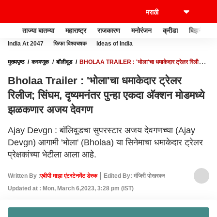
ताज्या बातम्या
महाराष्ट्र
राजकारण
मनोरंजन
क्रीडा
बिझनेस
India At 2047
फिफा विश्वचषक
Ideas of India
मुख्यपृष्ठ
करमणूक
बॉलीवूड
BHOLAA TRAILER : 'भोला'चा धमाकेदार ट्रेलर रिलीज;
सिंघम, दृष्यमनंतर पुन्हा एकदा अ‍ॅक्शन मोडमध्ये झळकणार अजय देवगण
Bholaa Trailer : 'भोला'चा धमाकेदार ट्रेलर
रिलीज; सिंघम, दृष्यमनंतर पुन्हा एकदा अ‍ॅक्शन मोडमध्ये
झळकणार अजय देवगण
Ajay Devgn : बॉलिवूडचा सुपरस्टार अजय देवगणच्या (Ajay
Devgn) आगामी 'भोला' (Bholaa) या सिनेमाचा धमाकेदार ट्रेलर
प्रेक्षकांच्या भेटीला आला आहे.
Written By :
एबीपी माझा एंटरटेनमेंट डेस्क
Edited By: मंजिरी पोखरकर
Updated at : Mon, March 6,2023, 3:28 pm (IST)