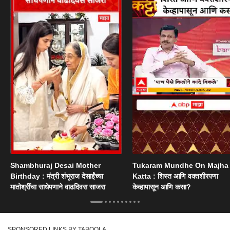
Shambhuraj Desai Mother
Tukaram Mundhe On Majha
Birthday : मंत्री शंभूराज देसाईंच्या
Katta : शिस्त आणि वक्तशीरपणा
मातोश्रींचा साधेपणाने वाढदिवस साजरा
केव्हापासून आणि कसा?
SPONSORED LINKS BY TABOOLA