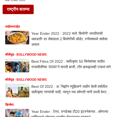
Year Ender 2022
राष्ट्रीय बातम्या
लाईफस्टाईल
Year Ender 2022 : 2022 मध्ये 'बिर्याणी' भारतीयांची
आवडती! दर सेकंदाला 2 बिर्याणीची ऑर्डर, स्नॅक्समध्ये समोसा
अव्वल
बॉलीवूड - BOLLYWOOD NEWS
Best Films Of 2022 : सर्वोत्कृष्ट 50 सिनेमांच्या यादीत
राजामौलींच्या 'RRR'ने मारली बाजी; टॉम क्रूझलाही टाकलं मागे
बॉलीवूड - BOLLYWOOD NEWS
Best Of 2022 : अॅमेझॉन म्यूझिकने जाहीर केली वर्षातील
सर्वोत्कृष्ट गाण्यांची यादी; जाणून घ्या कोणती गाणी ठरली बेस्ट...
क्रिकेट
Year Ender : टेस्ट, वनडेसह टी20 इंटरनेशनल...कोणत्या
फॉर्मेटमध्ये कोणत्या भारतीय बॅट्समनचा दबदबा?