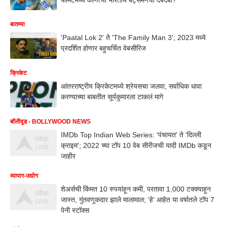
बातम्या
'Paatal Lok 2' ते 'The Family Man 3'; 2023 मध्ये
प्रदर्शित होणार बहुचर्चित वेबसीरिज
क्रिकेट
आंतरराष्ट्रीय क्रिकेटमध्ये श्रेयसचा जलवा, सर्वाधिक धावा
करण्याच्या बाबतीत सूर्यकुमारला टाकलं मागे
बॉलीवूड - BOLLYWOOD NEWS
IMDb Top Indian Web Series: 'पंचायत' ते 'दिल्ली
क्राइम'; 2022 च्या टॉप 10 वेब सीरीजची यादी IMDb कडून
जाहीर
व्यापार-उद्योग
शेअर्सची किंमत 10 रुपयांहून कमी, परतावा 1,000 टक्क्याहून
जास्त, गुंतवणूकदार झाले मालामाल; 'हे' आहेत या वर्षातले टॉप 7
पेनी स्टॉक्स