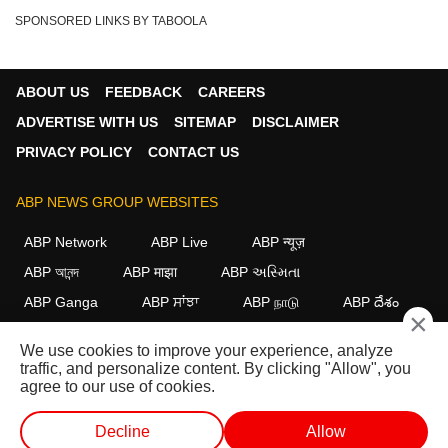
SPONSORED LINKS BY TABOOLA
ABOUT US
FEEDBACK
CAREERS
ADVERTISE WITH US
SITEMAP
DISCLAIMER
PRIVACY POLICY
CONTACT US
ABP NEWS GROUP WEBSITES
ABP Network
ABP Live
ABP न्यूज़
ABP আনন্দ
ABP माझा
ABP અસ્મિતા
ABP Ganga
ABP ਸਾਂਝਾ
ABP நாடு
ABP దేశం
×
FOLLOW US
We use cookies to improve your experience, analyze
traffic, and personalize content. By clicking "Allow", you
agree to our use of cookies.
This website follows the
DNPA Code of Ethics.
Copyright@2026.
Decline
Allow
All rights reserved.