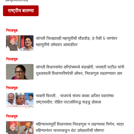
Sangli Assembly
राष्ट्रीय बातम्या
निवडणूक
सांगली जिल्ह्यातही महायुतीची घौडदौड; 8 पैकी 5 जागांवर
महायुतीचे उमेदवार आघाडीवर
निवडणूक
सांगली विधानसभेत काँग्रेसमध्ये बंडखोरी, जयश्री पाटील यांनी
धुडकावली विधानपरिषदेची ऑफर, निवडणूक लढवण्यावर ठाम
निवडणूक
भाकरी फिरली... भाजपचे संजय काका अजित पवारांच्या
राष्ट्रवादीत; रोहित पाटलांविरुद्ध शड्डू ठोकला
निवडणूक
महिन्याभरापूर्वी विधानसभा निवडणूक न लढण्याचा निर्णय, मात्र
महिन्यानंतर भाजपकडून थेट उमेदवारीची घोषणा!