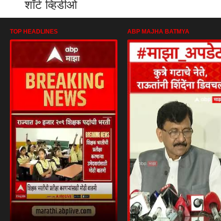
शॉर्ट व्हिडीओ
TOP HEADLINES
ABP MAJHA BATMYA