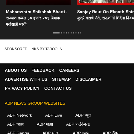
Maharashtra Shikshak Bharti :
Sanjay Raut On Eknath Shi
राज्यात तब्बल ३० हजार २०९ शिक्षक
कुत्रे गटाचे नेते, राऊतांनी शिंदेंना डिव
पदांसाठी भरती
SPONSORED LINKS BY TABOOLA
ABOUT US
FEEDBACK
CAREERS
ADVERTISE WITH US
SITEMAP
DISCLAIMER
PRIVACY POLICY
CONTACT US
ABP NEWS GROUP WEBSITES
ABP Network
ABP Live
ABP न्यूज़
ABP আনন্দ
ABP माझा
ABP અસ્મિતા
ABP Ganga
ABP ਸਾਂਝਾ
ABP நாடு
ABP దేశం