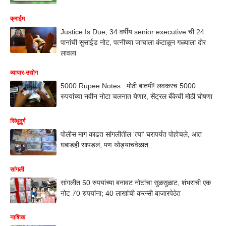
क्राईम
Justice Is Due, 34 वर्षीय senior executive ची 24
पानांची सुसाईड नोट, पत्नीच्या जाचाला कंटाळून गळ्याला दोर
लावला
व्यापार-उद्योग
5000 Rupee Notes : मोठी बातमी! लवकरच 5000
रुपयांच्या नवीन नोटा चलनात येणार, सेंट्रल बँकेची मोठी घोषणा
सिंधुदुर्ग
पोलीस माग काढत सांगलीतील 'त्या' घरापर्यंत पोहोचले, आत
घबाडही सापडलं, पण थोड्याचवेळात...
सांगली
सांगलीत 50 रुपयांच्या बनावट नोटांचा सुळसुळाट, शंभराची एक
नोट 70 रुपयांना; 40 लाखांची करन्सी बाजारपेठेत
नाशिक