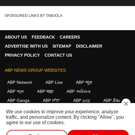
SPONSORED LINKS BY TABOOLA
ABOUT US
FEEDBACK
CAREERS
ADVERTISE WITH US
SITEMAP
DISCLAIMER
PRIVACY POLICY
CONTACT US
ABP NEWS GROUP WEBSITES
ABP Network
ABP Live
ABP न्यूज़
ABP আনন্দ
ABP माझा
ABP અસ્મિતા
ABP Ganga
ABP ਸਾਂਝਾ
ABP நாடு
ABP దేశం
×
We use cookies to improve your experience, analyze
FOLLOW US
traffic, and personalize content. By clicking "Allow", you
agree to our use of cookies.