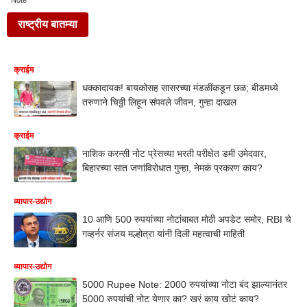
Note
राष्ट्रीय बातम्या
क्राईम
धक्कादायक! बायकोसह सासरच्या मंडळींकडून छळ; बीडमध्ये
तरुणाने चिठ्ठी लिहून संपवले जीवन, गुन्हा दाखल
क्राईम
नाशिक करन्सी नोट प्रेसच्या भरती परीक्षेत डमी उमेदवार,
बिहारच्या सात जणांविरोधात गुन्हा, नेमकं प्रकरण काय?
व्यापार-उद्योग
10 आणि 500 ​​रुपयांच्या नोटांबाबत मोठी अपडेट समोर, RBI चे
गव्हर्नर संजय मल्होत्रा यांनी दिली महत्वाची माहिती
व्यापार-उद्योग
5000 Rupee Note: 2000 रुपयांच्या नोटा बंद झाल्यानंतर
5000 रुपयांची नोट येणार का? खरं काय खोटं काय?