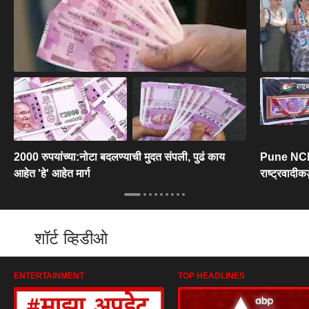
2000 रुपयांच्या:नोटा बदलण्याची मुदत संपली, पुढं काय
Pune NCP 
आहेत 'हे' आहेत मार्ग
राष्ट्रवादीक
शॉर्ट व्हिडीओ
ENTERTAINMENT
TOP HEADLINES