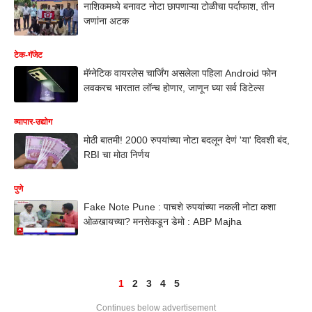
नाशिकमध्ये बनावट नोटा छापणाऱ्या टोळीचा पर्दाफाश, तीन
जणांना अटक
टेक-गॅजेट
मॅग्नेटिक वायरलेस चार्जिंग असलेला पहिला Android फोन
लवकरच भारतात लॉन्च होणार, जाणून घ्या सर्व डिटेल्स
व्यापार-उद्योग
मोठी बातमी! 2000 रुपयांच्या नोटा बदलून देणं 'या' दिवशी बंद,
RBI चा मोठा निर्णय
पुणे
Fake Note Pune : पाचशे रुपयांच्या नकली नोटा कशा
ओळखायच्या? मनसेकडून डेमो : ABP Majha
1
2
3
4
5
Continues below advertisement